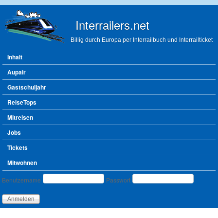
Direkt zum Inhalt
Interrailers.net
Billig durch Europa per Interrailbuch und Interrailticket
Hauptmenü
Inhalt
Aupair
Gastschuljahr
ReiseTops
Mitreisen
Jobs
Tickets
Mitwohnen
Benutzeranmeldung
Benutzername
Passwort