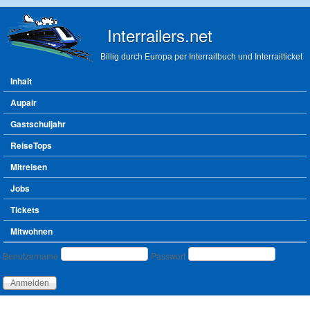
Direkt zum Inhalt
Interrailers.net
Billig durch Europa per Interrailbuch und Interrailticket
Hauptmenü
Inhalt
Aupair
Gastschuljahr
ReiseTops
Mitreisen
Jobs
Tickets
Mitwohnen
Benutzeranmeldung
Benutzername
Passwort