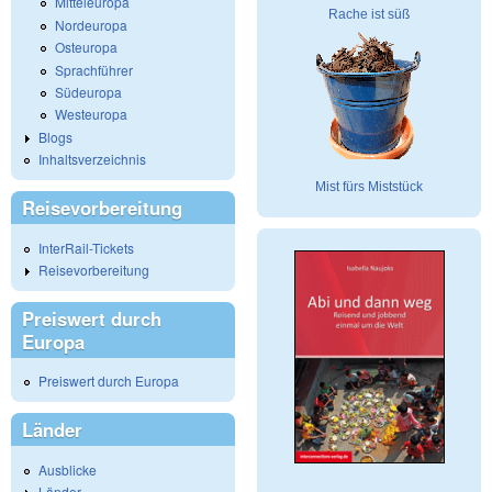
Mitteleuropa
Rache ist süß
Nordeuropa
Osteuropa
Sprachführer
Südeuropa
Westeuropa
Blogs
Inhaltsverzeichnis
Mist fürs Miststück
Reisevorbereitung
InterRail-Tickets
Reisevorbereitung
Preiswert durch
Europa
Preiswert durch Europa
Länder
Ausblicke
Länder