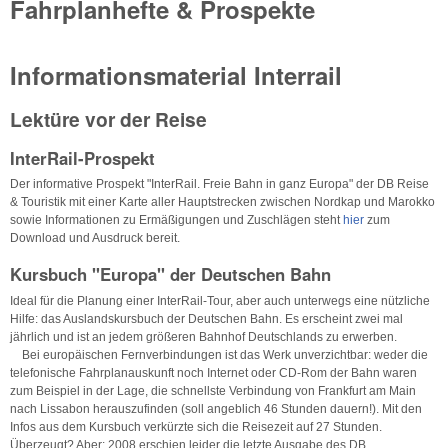
Fahrplanhefte & Prospekte
Informationsmaterial Interrail
Lektüre vor der Reise
InterRail-Prospekt
Der informative Prospekt "InterRail. Freie Bahn in ganz Europa" der DB Reise
& Touristik mit einer Karte aller Hauptstrecken zwischen Nordkap und Marokko
sowie Informationen zu Ermäßigungen und Zuschlägen steht
hier
zum
Download und Ausdruck bereit.
Kursbuch "Europa" der Deutschen Bahn
Ideal für die Planung einer InterRail-Tour, aber auch unterwegs eine nützliche
Hilfe: das Auslandskursbuch der Deutschen Bahn. Es erscheint zwei mal
jährlich und ist an jedem größeren Bahnhof Deutschlands zu erwerben.
Bei europäischen Fernverbindungen ist das Werk unverzichtbar: weder die
telefonische Fahrplanauskunft noch Internet oder CD-Rom der Bahn waren
zum Beispiel in der Lage, die schnellste Verbindung von Frankfurt am Main
nach Lissabon herauszufinden (soll angeblich 46 Stunden dauern!). Mit den
Infos aus dem Kursbuch verkürzte sich die Reisezeit auf 27 Stunden.
Überzeugt? Aber: 2008 erschien leider die letzte Ausgabe des DB