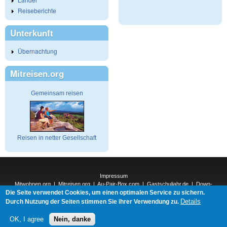
Reiseberichte
Unterkunft
Übernachtung
Mitreisen.org
Gemeinsam reisen
Reisen in netter Gesellschaft
Impressum
Mitwohnen.org
|
Mitreisen.org
|
Au-Pair-Box.com
|
Gastschuljahr.de
|
Down-
Die Seite verwendet Cookies, um einen optimalen Service zu sichern.
Under.org
|
Elderpair.com
|
Interconnections-Verlag.de
|
Natur-und-Umwelt.org
|
ReiseTops.com
|
Details
Durch Nutzung der Seiten stimmen Sie ihrer Verwendung zu.
Bewerben.com
|
Schenken.net
OK, I agree
Nein, danke