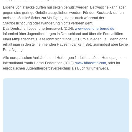
Eigene Schlafsäcke dürfen nur selten benutzt werden, Bettwäsche kann aber
gegen eine geringe Gebühr ausgeliehen werden. Für den Rucksack stehen
meistens Schließfächer zur Verfügung, damit auch während der
Stadtbesichtigung oder Wanderung nichts verloren geht.
Das Deutschen Jugendherbergswerk (DJH),
www.jugendherberge.de
,
informiert über Jugendherbergen in Deutschland und über die Formalitäten
einer Mitgliedschaft. Diese lohnt sich für ca. 12 Euro auf jeden Fall, denn ohne
erhält man in den teilnehmenden Häusern gar kein Bett, zumindest aber keine
Ermäßigung.
Alle europäischen Verbände und Herbergen findet ihr auf der Homepage der
International Youth Hostel Federation (IYHF),
www.hihostels.com
, oder im
europäischen Jugendherbergsverzeichnis als Buch für unterwegs.