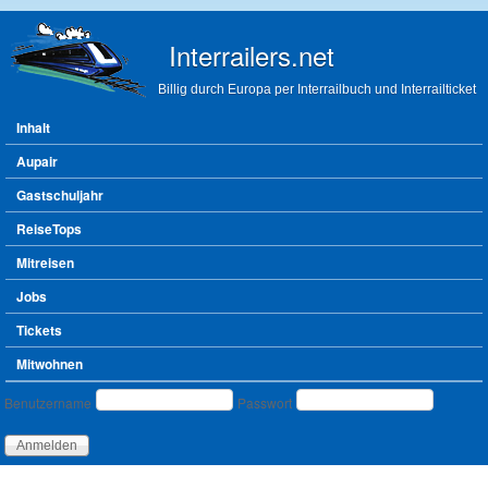
Direkt zum Inhalt
Interrailers.net
Billig durch Europa per Interrailbuch und Interrailticket
Hauptmenü
Inhalt
Aupair
Gastschuljahr
ReiseTops
Mitreisen
Jobs
Tickets
Mitwohnen
Benutzeranmeldung
Benutzername
Passwort