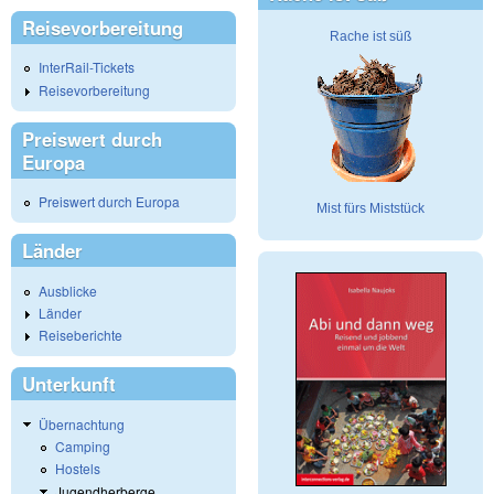
Reisevorbereitung
Rache ist süß
InterRail-Tickets
Reisevorbereitung
Preiswert durch
Europa
Preiswert durch Europa
Mist fürs Miststück
Länder
Ausblicke
Länder
Reiseberichte
Unterkunft
Übernachtung
Camping
Hostels
Jugendherberge