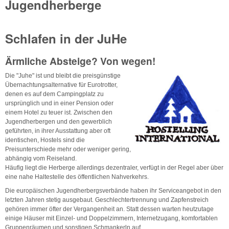
Jugendherberge
Schlafen in der JuHe
Ärmliche Absteige? Von wegen!
Die "Juhe" ist und bleibt die preisgünstige
Übernachtungsalternative für Eurotrotter,
denen es auf dem Campingplatz zu
ursprünglich und in einer Pension oder
einem Hotel zu teuer ist. Zwischen den
Jugendherbergen und den gewerblich
geführten, in ihrer Ausstattung aber oft
identischen, Hostels sind die
Preisunterschiede mehr oder weniger gering,
abhängig vom Reiseland.
Häufig liegt die Herberge allerdings dezentraler, verfügt in der Regel aber über
eine nahe Haltestelle des öffentlichen Nahverkehrs.
Die europäischen Jugendherbergsverbände haben ihr Serviceangebot in den
letzten Jahren stetig ausgebaut. Geschlechtertrennung und Zapfenstreich
gehören immer öfter der Vergangenheit an. Statt dessen warten heutzutage
einige Häuser mit Einzel- und Doppelzimmern, Internetzugang, komfortablen
Gruppenräumen und sonstigen Schmankerln auf.