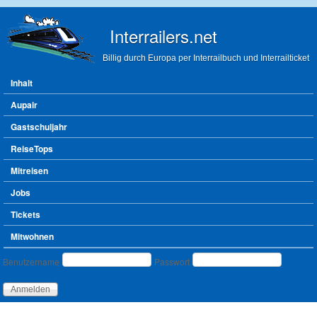
Direkt zum Inhalt
Interrailers.net
Billig durch Europa per Interrailbuch und Interrailticket
Hauptmenü
Inhalt
Aupair
Gastschuljahr
ReiseTops
Mitreisen
Jobs
Tickets
Mitwohnen
Benutzeranmeldung
Benutzername
Passwort