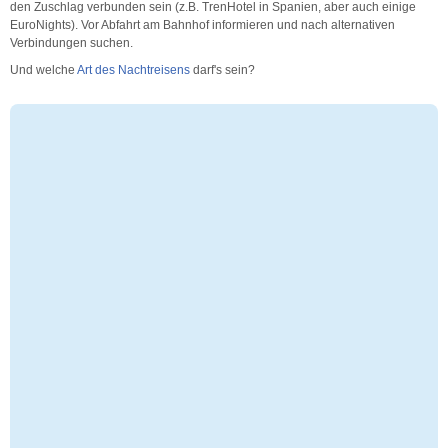
den Zuschlag verbunden sein (z.B. TrenHotel in Spanien, aber auch einige
EuroNights). Vor Abfahrt am Bahnhof informieren und nach alternativen
Verbindungen suchen.
Und welche
Art des Nachtreisens
darf's sein?