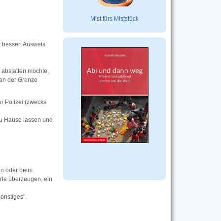
Mist fürs Miststück
r besser: Ausweis
abstatten möchte,
 an der Grenze
r Polizei (zwecks
 zu Hause lassen und
en oder beim
rte überzeugen, ein
onstiges".