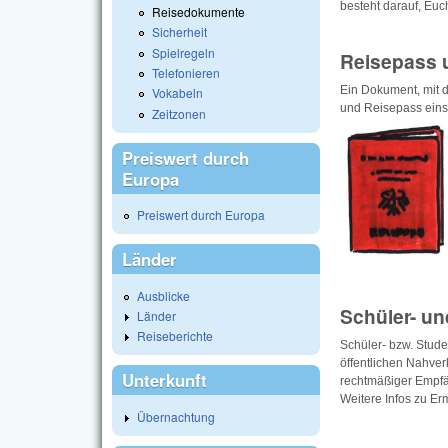
besteht darauf, Eu
Reisedokumente
Sicherheit
Spielregeln
Reisepass 
Telefonieren
Ein Dokument, mit 
Vokabeln
und Reisepass einst
Zeitzonen
Preiswert durch
Europa
Preiswert durch Europa
Länder
Ausblicke
Schüler- u
Länder
Reiseberichte
Schüler- bzw. Stu
öffentlichen Nahver
Unterkunft
rechtmäßiger Empfän
Weitere Infos zu E
Übernachtung