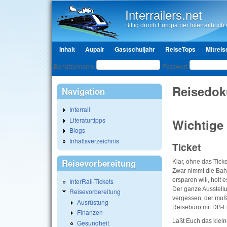
Interrailers.net
Billig durch Europa per Interrailbuch u
Hauptmenü
Inhalt
Aupair
Gastschuljahr
ReiseTops
Mitreis
Benutzeranmeldung
Benutzername
Passwort
Reisedo
Navigation
Interrail
Literaturtipps
Wichtige
Blogs
Inhaltsverzeichnis
Ticket
Reisevorbereitung
Klar, ohne das Tick
Zwar nimmt die Bahn
ersparen will, holt 
InterRail-Tickets
Der ganze Ausstell
Reisevorbereitung
vergessen, der muß
Ausrüstung
Reisebüro mit DB-Li
Finanzen
Laßt Euch das klein
Gesundheit