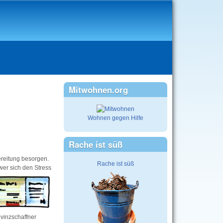
Mitwohnen.org
Wohnen gegen Hilfe
Rache ist süß
ereitung besorgen.
Rache ist süß
wer sich den Stress
vinzschaffner