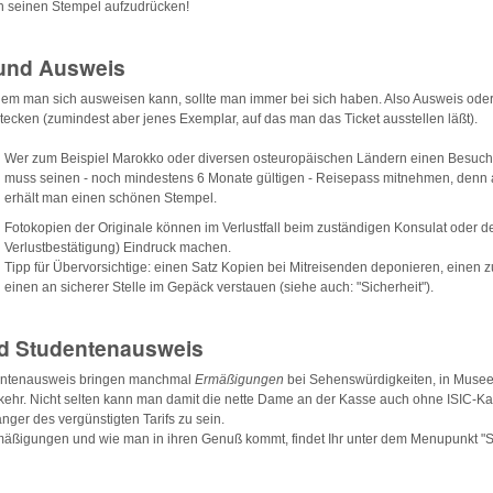
ch seinen Stempel aufzudrücken!
und Ausweis
dem man sich ausweisen kann, sollte man immer bei sich haben. Also Ausweis ode
ecken (zumindest aber jenes Exemplar, auf das man das Ticket ausstellen läßt).
Wer zum Beispiel Marokko oder diversen osteuropäischen Ländern einen Besuch 
muss seinen - noch mindestens 6 Monate gültigen - Reisepass mitnehmen, denn
erhält man einen schönen Stempel.
Fotokopien der Originale können im Verlustfall beim zuständigen Konsulat oder de
Verlustbestätigung) Eindruck machen.
Tipp für Übervorsichtige: einen Satz Kopien bei Mitreisenden deponieren, einen
einen an sicherer Stelle im Gepäck verstauen (siehe auch: "Sicherheit").
nd Studentenausweis
dentenausweis bringen manchmal
Ermäßigungen
bei Sehenswürdigkeiten, in Muse
kehr. Nicht selten kann man damit die nette Dame an der Kasse auch ohne ISIC-Ka
ger des vergünstigten Tarifs zu sein.
rmäßigungen und wie man in ihren Genuß kommt, findet Ihr unter dem Menupunkt "S