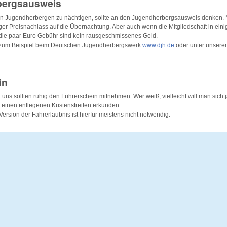
bergsausweis
 in Jugendherbergen zu nächtigen, sollte an den Jugendherbergsausweis denken. 
er Preisnachlass auf die Übernachtung. Aber auch wenn die Mitgliedschaft in ein
, die paar Euro Gebühr sind kein rausgeschmissenes Geld.
r zum Beispiel beim Deutschen Jugendherbergswerk
www.djh.de
oder unter unser
in
r uns sollten ruhig den Führerschein mitnehmen. Wer weiß, vielleicht will man sich 
 einen entlegenen Küstenstreifen erkunden.
Version der Fahrerlaubnis ist hierfür meistens nicht notwendig.