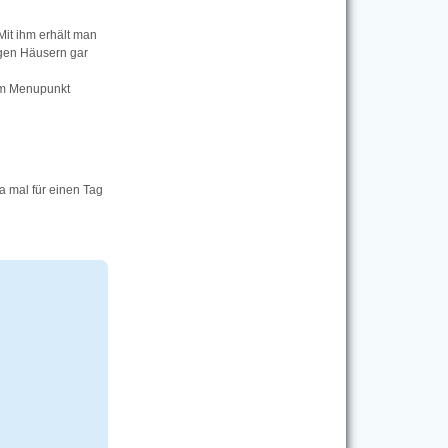
Mit ihm erhält man
igen Häusern gar
em Menupunkt
ja mal für einen Tag