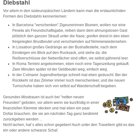
Diebstahl
Vor allem in den südeuropäischen Ländern kann man die erstaunlichsten
Formen des Diebstahls kennenlernen:
In Barcelona "verschenken" Zigeunerinnen Blumen, wollen nur eine
Peseta als Freundschaftsgabe, reiben dann dem ahnungslosen Gast
plötzlich den ganzen Strauß unter die Nase, greifen dreist in den eben
freigelegten Brustbeutel und verschwinden auf Nimmerwiedersehen.
In Lissabon großes Gedränge an der Bushaltestelle, nach dem
Einsteigen ein Blick auf den Rucksack, und siehe da: die
Reißverschlüsse der Nebenfächer sind offen, sie selbst gähnend leer.
In Roma Termini angekommen, eben noch eine Tageszeitung gekauft.
Zwei Minuten später ist der Geldbeutel weg, einfach weg.
In der Colmarer Jugendherberge schnell mal eben geduscht. Bei der
Rückkehr ist das Zimmer immer noch menschenleer, und die neuen
Turnschuhe haben sich von selbst auf Wanderschaft begeben.
Gesundes Misstrauen ist auch bei "netten neuen
Freunden" geboten, vor allem wenn sie kurzfristig in einer
finanziellen Klemme stecken und mal eben ein paar
Dollar brauchen, die sie am nächsten Tag ganz bestimmt
zurückgeben werden ...
Nicht lachen, hat´s alles schon gegeben! Auch unter den Travellern gibt es das
ein oder andere schwarze Schaf.