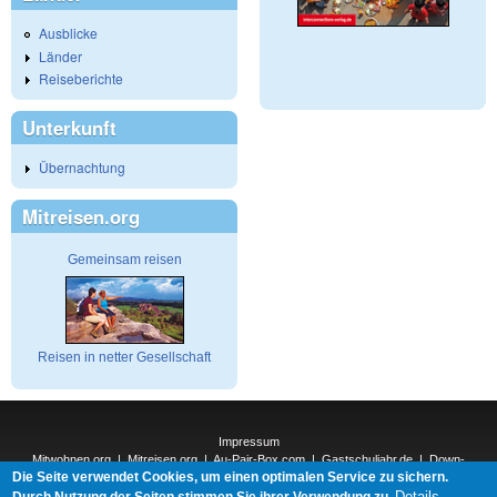
Ausblicke
Länder
Reiseberichte
Unterkunft
Übernachtung
Mitreisen.org
Gemeinsam reisen
Reisen in netter Gesellschaft
Impressum
Mitwohnen.org
|
Mitreisen.org
|
Au-Pair-Box.com
|
Gastschuljahr.de
|
Down-
Die Seite verwendet Cookies, um einen optimalen Service zu sichern.
Under.org
|
Elderpair.com
|
Details
Interconnections-Verlag.de
|
Natur-und-Umwelt.org
|
ReiseTops.com
|
Durch Nutzung der Seiten stimmen Sie ihrer Verwendung zu.