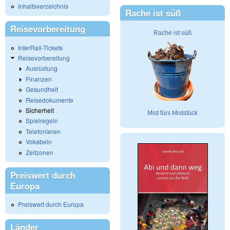
Inhaltsverzeichnis
Rache ist süß
Reisevorbereitung
Rache ist süß
InterRail-Tickets
Reisevorbereitung
Ausrüstung
Finanzen
Gesundheit
Reisedokumente
Sicherheit
Mist fürs Miststück
Spielregeln
Telefonieren
Vokabeln
Zeitzonen
Preiswert durch
Europa
Preiswert durch Europa
Länder