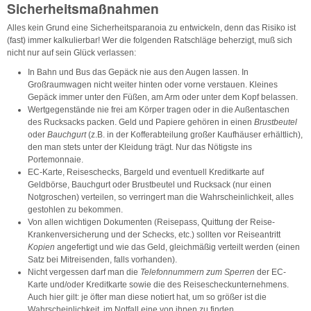
Sicherheitsmaßnahmen
Alles kein Grund eine Sicherheitsparanoia zu entwickeln, denn das Risiko ist
(fast) immer kalkulierbar! Wer die folgenden Ratschläge beherzigt, muß sich
nicht nur auf sein Glück verlassen:
In Bahn und Bus das Gepäck nie aus den Augen lassen. In
Großraumwagen nicht weiter hinten oder vorne verstauen. Kleines
Gepäck immer unter den Füßen, am Arm oder unter dem Kopf belassen.
Wertgegenstände nie frei am Körper tragen oder in die Außentaschen
des Rucksacks packen. Geld und Papiere gehören in einen
Brustbeutel
oder
Bauchgurt
(z.B. in der Kofferabteilung großer Kaufhäuser erhältlich),
den man stets unter der Kleidung trägt. Nur das Nötigste ins
Portemonnaie.
EC-Karte, Reiseschecks, Bargeld und eventuell Kreditkarte auf
Geldbörse, Bauchgurt oder Brustbeutel und Rucksack (nur einen
Notgroschen) verteilen, so verringert man die Wahrscheinlichkeit, alles
gestohlen zu bekommen.
Von allen wichtigen Dokumenten (Reisepass, Quittung der Reise-
Krankenversicherung und der Schecks, etc.) sollten vor Reiseantritt
Kopien
angefertigt und wie das Geld, gleichmäßig verteilt werden (einen
Satz bei Mitreisenden, falls vorhanden).
Nicht vergessen darf man die
Telefonnummern zum Sperren
der EC-
Karte und/oder Kreditkarte sowie die des Reisescheckunternehmens.
Auch hier gilt: je öfter man diese notiert hat, um so größer ist die
Wahrscheinlichkeit, im Notfall eine von ihnen zu finden.