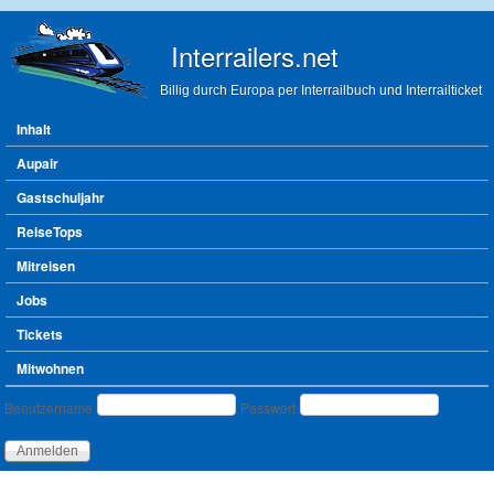
Direkt zum Inhalt
Interrailers.net
Billig durch Europa per Interrailbuch und Interrailticket
Hauptmenü
Inhalt
Aupair
Gastschuljahr
ReiseTops
Mitreisen
Jobs
Tickets
Mitwohnen
Benutzeranmeldung
Benutzername
Passwort