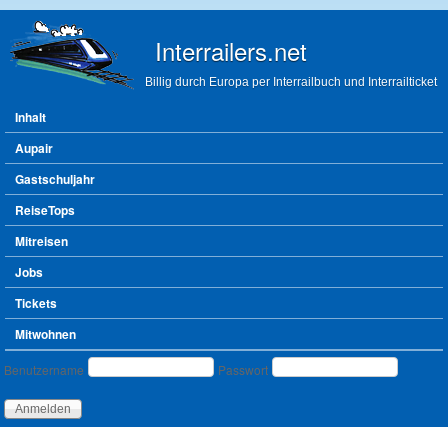
Direkt zum Inhalt
Interrailers.net
Billig durch Europa per Interrailbuch und Interrailticket
Hauptmenü
Inhalt
Aupair
Gastschuljahr
ReiseTops
Mitreisen
Jobs
Tickets
Mitwohnen
Benutzeranmeldung
Benutzername
Passwort