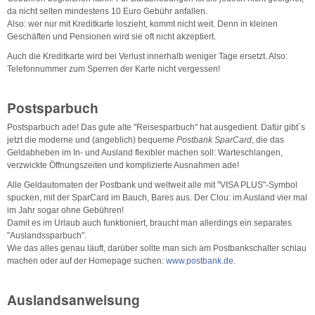
da nicht selten mindestens 10 Euro Gebühr anfallen.
Also: wer nur mit Kreditkarte loszieht, kommt nicht weit. Denn in kleinen
Geschäften und Pensionen wird sie oft nicht akzeptiert.
Auch die Kreditkarte wird bei Verlust innerhalb weniger Tage ersetzt. Also:
Telefonnummer zum Sperren der Karte nicht vergessen!
Postsparbuch
Postsparbuch ade! Das gute alte "Reisesparbuch" hat ausgedient. Dafür gibt´s
jetzt die moderne und (angeblich) bequeme
Postbank SparCard
, die das
Geldabheben im In- und Ausland flexibler machen soll: Warteschlangen,
verzwickte Öffnungszeiten und komplizierte Ausnahmen ade!
Alle Geldautomaten der Postbank und weltweit alle mit "VISA PLUS"-Symbol
spucken, mit der SparCard im Bauch, Bares aus. Der Clou: im Ausland vier mal
im Jahr sogar ohne Gebühren!
Damit es im Urlaub auch funktioniert, braucht man allerdings ein separates
"Auslandssparbuch".
Wie das alles genau läuft, darüber sollte man sich am Postbankschalter schlau
machen oder auf der Homepage suchen:
www.postbank.de
.
Auslandsanweisung