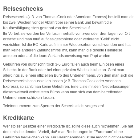
Reiseschecks
Reiseschecks (z.B. von Thomas Cook oder American Express) bestellt man ein
bis zwei Wochen vor der Abfahrt bei seiner Bank und bewahrt die
Kaufbestätigung stets getrennt von den Schecks auf.
Ihr Vorteil: sie werden bei Verlust innerhalb von zwei oder drei Tagen vor Ort
erstattet und man muß auf das gestohlene oder verlorene "Geld" nicht
verzichten. Ist die EC-Karte auf nimmer Wiedersehen verschwunden und hat
man keine anderen Zahlungsmittel mit, kann man die direkte Heimreise
antreten oder auf die teure Auslandsanweisung von Papi warten.
Gebühren von durchschnittlich 3-5 Euro fallen auch beim Einlösen eines
Schecks in der Bank oder bei einer privaten Wechselstube an. Geht man
allerdings zu einem offiziellen Büro des Unternehmens, von dem man sich die
Reiseschecks hat ausstellen lassen (z.B. Thomas Cook oder American
Express), so zahlt man keine Gebühren. Eine Liste mit den Niederlassungen
dieser weltweit verbreiteten Büros kann man sich von dem betreffenden
Unternehmen schicken lassen.
Telefonnummern zum Sperren der Schecks nicht vergessen!
Kreditkarte
Wer stolzer Besitzer einer Kreditkarte ist, sollte diese auch mitnehmen. Sie hat
den entscheidenden Vorteil, daß man Rechnungen im "Euroraum" ohne
Gebühren begleichen kann. Für Barabhebungen ist sie jedoch nicht geeignet,