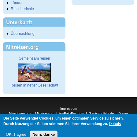
Länder
Reiseberichte
Unterkunft
Übernachtung
Mitreisen.org
Gemeinsam reisen
Reisen in netter Gesellschaft
Impressum
Mitwohnen.org
|
Mitreisen.org
|
Au-Pair-Box.com
|
Gastschuljahr.de
|
Down-
Die Seite verwendet Cookies, um einen optimalen Service zu sichern.
Under.org
|
Elderpair.com
|
Details
Interconnections-Verlag.de
|
Natur-und-Umwelt.org
|
ReiseTops.com
|
Durch Nutzung der Seiten stimmen Sie ihrer Verwendung zu.
Bewerben.com
|
Schenken.net
OK, I agree
Nein, danke