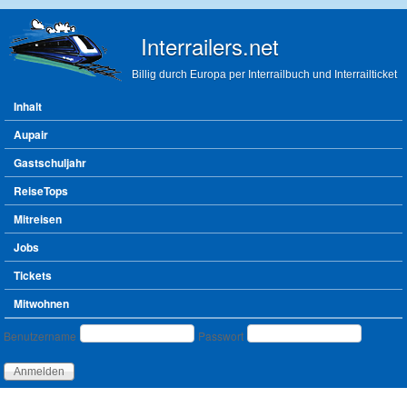
Direkt zum Inhalt
Interrailers.net
Billig durch Europa per Interrailbuch und Interrailticket
Hauptmenü
Inhalt
Aupair
Gastschuljahr
ReiseTops
Mitreisen
Jobs
Tickets
Mitwohnen
Benutzeranmeldung
Benutzername
Passwort