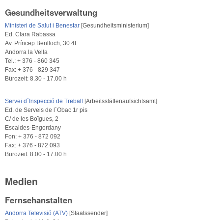
Gesundheitsverwaltung
Ministeri de Salut i Benestar
[Gesundheitsministerium]
Ed. Clara Rabassa
Av. Príncep Benlloch, 30 4t
Andorra la Vella
Tel.: + 376 - 860 345
Fax: + 376 - 829 347
Bürozeit: 8.30 - 17.00 h
Servei d´Inspecció de Treball
[Arbeitsstättenaufsichtsamt]
Ed. de Serveis de l´Obac 1r pis
C/ de les Boïgues, 2
Escaldes-Engordany
Fon: + 376 - 872 092
Fax: + 376 - 872 093
Bürozeit: 8.00 - 17.00 h
Medien
Fernsehanstalten
Andorra Televisió (ATV)
[Staatssender]