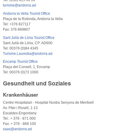
Tel: (030) 415 49 14
turisme@andorra.ad
Andorra la Vella Tourist Office
Plaça de la Rotonda, Andorra la Vella
Tel: +376 827117
Fax: 376 869807
Sant Julià de Lòria Tourist Office
Sant Julià de Lòria, CP: AD600
Tel: 00376 (0)84 4345
Turisme.Lauredia@andorra.ad
Encamp Tourist Office
Plaça del Consell, 1, Encamp
Tel: 00376 (0)73 1000
Gesundheit und Soziales
Krankenhäuser
Centre Hospitalari - Hospital Nostra Senyora de Meritxell
Av. Fiter i Rosell, 1-13
Escaldes-Engordany
Tel.: + 376 - 871 000
Fax: + 376 - 868 100
saas@andorra.ad