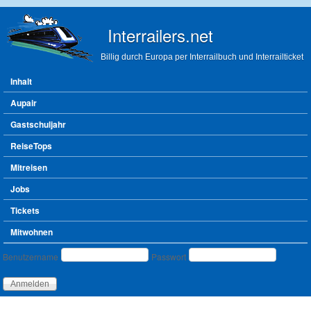
Direkt zum Inhalt
Interrailers.net
Billig durch Europa per Interrailbuch und Interrailticket
Hauptmenü
Inhalt
Aupair
Gastschuljahr
ReiseTops
Mitreisen
Jobs
Tickets
Mitwohnen
Benutzeranmeldung
Benutzername
Passwort