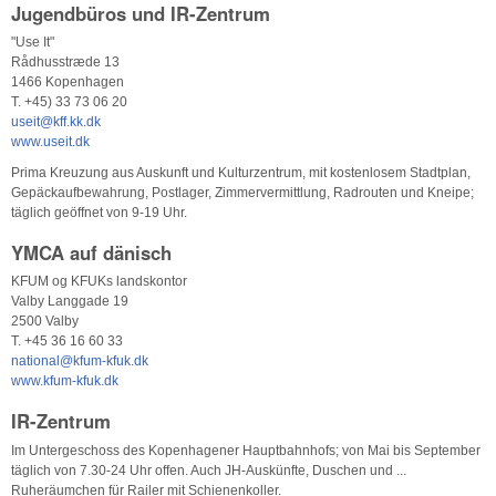
Jugendbüros und IR-Zentrum
"Use It"
Rådhusstræde 13
1466 Kopenhagen
T. +45) 33 73 06 20
useit@kff.kk.dk
www.useit.dk
Prima Kreuzung aus Auskunft und Kulturzentrum, mit kostenlosem Stadtplan,
Gepäckaufbewahrung, Postlager, Zimmervermittlung, Radrouten und Kneipe;
täglich geöffnet von 9-19 Uhr.
YMCA auf dänisch
KFUM og KFUKs landskontor
Valby Langgade 19
2500 Valby
T. +45 36 16 60 33
national@kfum-kfuk.dk
www.kfum-kfuk.dk
IR-Zentrum
Im Untergeschoss des Kopenhagener Hauptbahnhofs; von Mai bis September
täglich von 7.30-24 Uhr offen. Auch JH-Auskünfte, Duschen und ...
Ruheräumchen für Railer mit Schienenkoller.