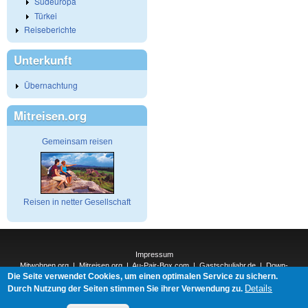
Südeuropa
Türkei
Reiseberichte
Unterkunft
Übernachtung
Mitreisen.org
Gemeinsam reisen
Reisen in netter Gesellschaft
Impressum
Mitwohnen.org
|
Mitreisen.org
|
Au-Pair-Box.com
|
Gastschuljahr.de
|
Down-
Die Seite verwendet Cookies, um einen optimalen Service zu sichern.
Under.org
|
Elderpair.com
|
Details
Interconnections-Verlag.de
|
Natur-und-Umwelt.org
|
ReiseTops.com
|
Durch Nutzung der Seiten stimmen Sie ihrer Verwendung zu.
Bewerben.com
|
Schenken.net