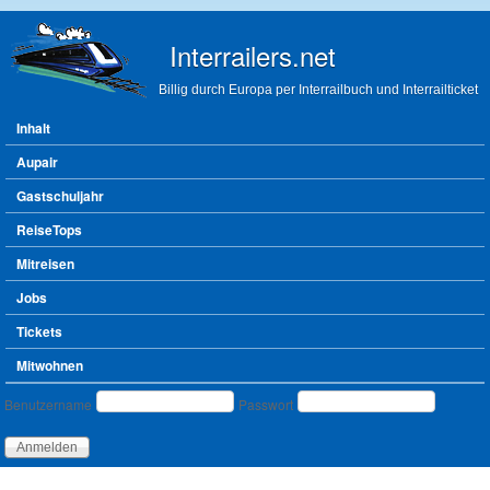
Direkt zum Inhalt
Interrailers.net
Billig durch Europa per Interrailbuch und Interrailticket
Hauptmenü
Inhalt
Aupair
Gastschuljahr
ReiseTops
Mitreisen
Jobs
Tickets
Mitwohnen
Benutzeranmeldung
Benutzername
Passwort