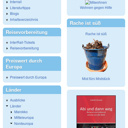
Interrail
Literaturtipps
Wohnen gegen Hilfe
Blogs
Inhaltsverzeichnis
Rache ist süß
Reisevorbereitung
Rache ist süß
InterRail-Tickets
Reisevorbereitung
Preiswert durch
Europa
Preiswert durch Europa
Mist fürs Miststück
Länder
Ausblicke
Länder
Marokko
Mitteleuropa
Nordeuropa