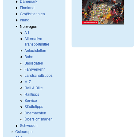
Dänemark
Finnland
Großbritannien
Irland
Norwegen
A-L
Alternative
Transportmittel
Anlaufstellen
Bahn
Basisdaten
Fährverkehr
Landschaftstipps
M-Z
Rail & Bike
Railtipps
Service
Städtetipps
Übernachten
Übersichtskarten
Schweden
Osteuropa