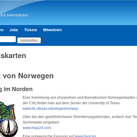
Direkt zum Inhalt
nd Interrailticket
en
Jobs
Tickets
Mitwohnen
tskarten
t von Norwegen
g im Norden
Eine Sammlung von physischen und thematischen Norwegenkarten (
der CIA) findet man auf dem Server der University of Texas:
www.lib.utexas.edu/maps/norway
Oder bei den gewöhnlicheren Orientierungsdiensten, einfach mal "N
Suchmaske eingeben:
www.map24.com
Eine norwegische Fassung auf
www.hvor.no
.