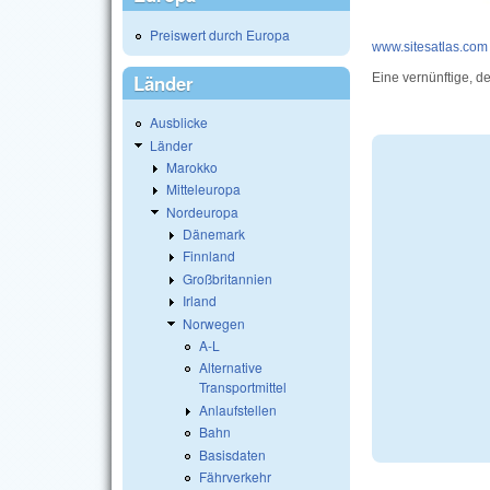
Preiswert durch Europa
www.sitesatlas.com
Länder
Eine vernünftige, d
Ausblicke
Länder
Marokko
Mitteleuropa
Nordeuropa
Dänemark
Finnland
Großbritannien
Irland
Norwegen
A-L
Alternative
Transportmittel
Anlaufstellen
Bahn
Basisdaten
Fährverkehr