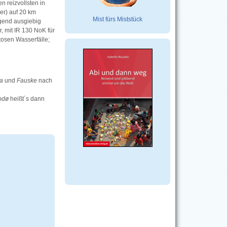
n reizvollsten in
er) auf 20 km
Mist fürs Miststück
egend ausgiebig
r, mit IR 130 NoK für
tosen Wasserfälle;
a
und
Fauske
nach
odø
heißt´s dann