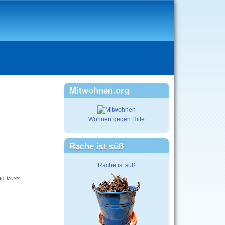
Mitwohnen.org
Wohnen gegen Hilfe
Rache ist süß
Rache ist süß
nd
Voss
.