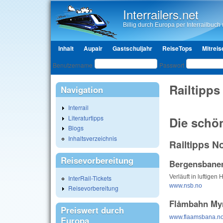
Interrailers.net
Billig durch Europa per Interrailbuch u
Hauptmenü
Inhalt
Aupair
Gastschuljahr
ReiseTops
Mitreis
Benutzeranmeldung
Benutzername
Passwort
Railtipps
Navigation
Interrail
Literaturtipps
Die schö
Blogs
Inhaltsverzeichnis
Railtipps 
Reisevorbereitung
Bergensbanen
Verläuft in luftige
InterRail-Tickets
www.nsb.no
Reisevorbereitung
Flåmbahn Myr
Preiswert durch
www.flaamsbana.n
Europa