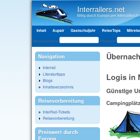
Interrailers.net
Billig durch Europa per Interrailbuch u
Hauptmenü
Inhalt
Aupair
Gastschuljahr
ReiseTops
Mitreis
Benutzeranmeldung
Benutzername
Passwort
Übernach
Navigation
Interrail
Literaturtipps
Logis in
Blogs
Inhaltsverzeichnis
Günstige U
Reisevorbereitung
Campingplät
InterRail-Tickets
Reisevorbereitung
Preiswert durch
Europa