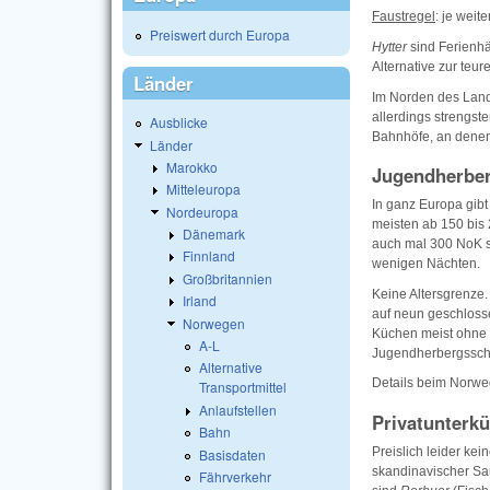
Faustregel
: je weit
Preiswert durch Europa
Hytter
sind Ferienh
Alternative zur teur
Länder
Im Norden des Lande
allerdings strengst
Ausblicke
Bahnhöfe, an denen 
Länder
Marokko
Jugendherber
Mitteleuropa
In ganz Europa gibt
Nordeuropa
meisten ab 150 bis
Dänemark
auch mal 300 NoK s
Finnland
wenigen Nächten.
Großbritannien
Keine Altersgrenze.
Irland
auf neun geschlosse
Norwegen
Küchen meist ohne T
A-L
Jugendherbergsschl
Alternative
Details beim Norw
Transportmittel
Anlaufstellen
Privatunterkü
Bahn
Preislich leider kei
Basisdaten
skandinavischer Sau
Fährverkehr