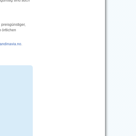
sgünstig sind auch
 preisgünstiger,
 örtlichen
andinavia.no
.