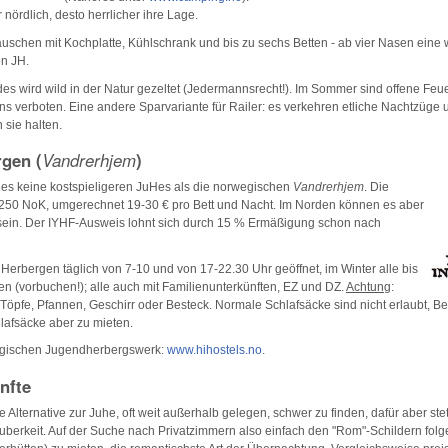
er nördlich, desto herrlicher ihre Lage.
äuschen mit Kochplatte, Kühlschrank und bis zu sechs Betten - ab vier Nasen eine
en JH.
s wird wild in der Natur gezeltet (Jedermannsrecht!). Im Sommer sind offene Feue
ens verboten. Eine andere Sparvariante für Railer: es verkehren etliche Nachtzüg
sie halten.
gen (
Vandrerhjem
)
 es keine kostspieligeren JuHes als die norwegischen
Vandrerhjem
. Die
 250 NoK, umgerechnet 19-30 € pro Bett und Nacht. Im Norden können es aber
ein. Der IYHF-Ausweis lohnt sich durch 15 % Ermäßigung schon nach
 Herbergen täglich von 7-10 und von 17-22.30 Uhr geöffnet, im Winter alle bis
n (vorbuchen!); alle auch mit Familienunterkünften, EZ und DZ.
Achtung
:
öpfe, Pfannen, Geschirr oder Besteck. Normale Schlafsäcke sind nicht erlaubt, B
afsäcke aber zu mieten.
egischen Jugendherbergswerk:
www.hihostels.no
.
nfte
ne Alternative zur Juhe, oft weit außerhalb gelegen, schwer zu finden, dafür aber ste
berkeit. Auf der Suche nach Privatzimmern also einfach den "Rom"-Schildern folg