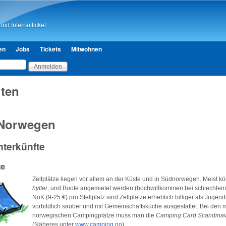
Direkt zum Inhalt
nd Interrailticket
en
Jobs
Tickets
Mitwohnen
ten
 Norwegen
nterkünfte
ze
Zeltplätze liegen vor allem an der Küste und in Südnorwegen. Meist kö
hytter
, und Boote angemietet werden (hochwillkommen bei schlechtem 
NoK (9-25 €) pro Stellplatz sind Zeltplätze erheblich billiger als Juge
vorbildlich sauber und mit Gemeinschaftsküche ausgestattet. Bei den 
norwegischen Campingplätze muss man die
Camping Card Scandinav
(Näheres unter
www.camping.no
).