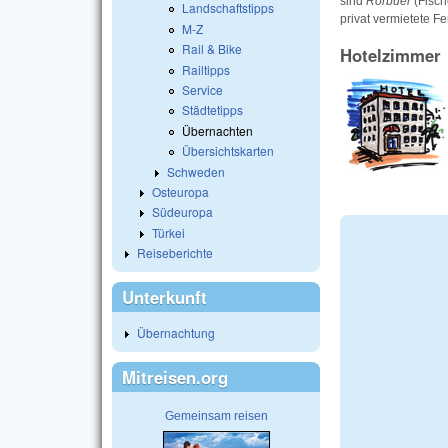
sind
Rorbuer
(Fisch
Landschaftstipps
privat vermietete Fe
M-Z
Rail & Bike
Hotelzimmer
Railtipps
Service
Städtetipps
Übernachten
Übersichtskarten
Schweden
Osteuropa
Südeuropa
Türkei
Reiseberichte
Unterkunft
Übernachtung
Mitreisen.org
Gemeinsam reisen