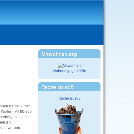
Mitwohnen.org
Wohnen gegen Hilfe
Rache ist süß
Rache ist süß
nnen kleine Hütten,
Wetter). Mit 80-200
ndherbergen, meist
meisten
ia
erwerben