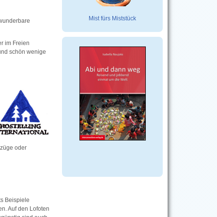
Mist fürs Miststück
 wunderbare
r im Freien
e und schön wenige
ezüge oder
ts Beispiele
en. Auf den Lofoten