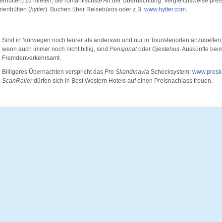
erhütten) zu mieten, die romantischste Art der Übernachtung. Vergleichsweise prei
rienhütten (
hytter
). Buchen über Reisebüros oder z.B.
www.hytter.com
.
Sind in Norwegen noch teurer als anderswo und nur in Touristenorten anzutreffen;
wenn auch immer noch nicht billig, sind
Pensjonat
oder
Gjestehus
. Auskünfte beim
Fremdenverkehrsamt.
Billigeres Übernachten verspricht das
Pro Skandinavia
Schecksystem:
www.prosk
ScanRailer
dürfen sich in Best Western Hotels auf einen Preisnachlass freuen.