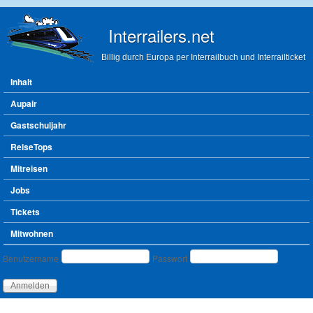
Direkt zum Inhalt
Interrailers.net
Billig durch Europa per Interrailbuch und Interrailticket
Hauptmenü
Inhalt
Aupair
Gastschuljahr
ReiseTops
Mitreisen
Jobs
Tickets
Mitwohnen
Benutzeranmeldung
Benutzername
Passwort