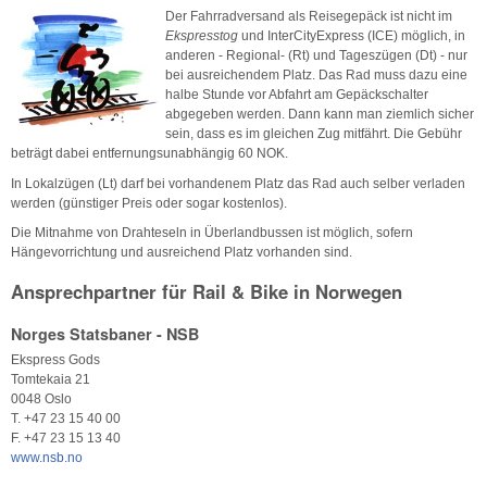
Der Fahrradversand als Reisegepäck ist nicht im
Ekspresstog
und InterCityExpress (ICE) möglich, in
anderen - Regional- (Rt) und Tageszügen (Dt) - nur
bei ausreichendem Platz. Das Rad muss dazu eine
halbe Stunde vor Abfahrt am Gepäckschalter
abgegeben werden. Dann kann man ziemlich sicher
sein, dass es im gleichen Zug mitfährt. Die Gebühr
beträgt dabei entfernungsunabhängig 60 NOK.
In Lokalzügen (Lt) darf bei vorhandenem Platz das Rad auch selber verladen
werden (günstiger Preis oder sogar kostenlos).
Die Mitnahme von Drahteseln in Überlandbussen ist möglich, sofern
Hängevorrichtung und ausreichend Platz vorhanden sind.
Ansprechpartner für Rail & Bike in Norwegen
Norges Statsbaner - NSB
Ekspress Gods
Tomtekaia 21
0048 Oslo
T. +47 23 15 40 00
F. +47 23 15 13 40
www.nsb.no