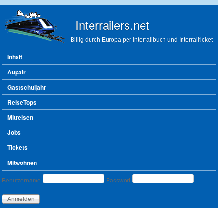
Direkt zum Inhalt
Interrailers.net
Billig durch Europa per Interrailbuch und Interrailticket
Hauptmenü
Inhalt
Aupair
Gastschuljahr
ReiseTops
Mitreisen
Jobs
Tickets
Mitwohnen
Benutzeranmeldung
Benutzername
Passwort