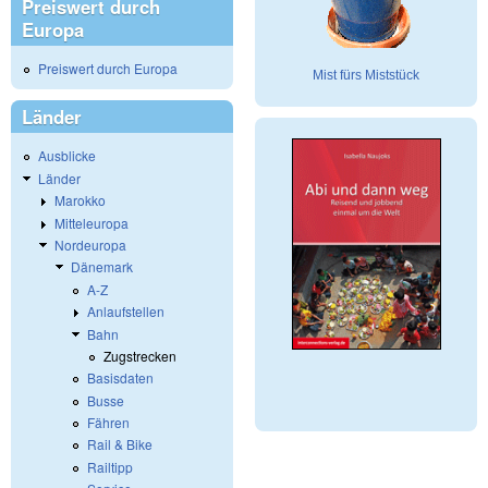
Preiswert durch
Europa
Preiswert durch Europa
Mist fürs Miststück
Länder
Ausblicke
Länder
Marokko
Mitteleuropa
Nordeuropa
Dänemark
A-Z
Anlaufstellen
Bahn
Zugstrecken
Basisdaten
Busse
Fähren
Rail & Bike
Railtipp