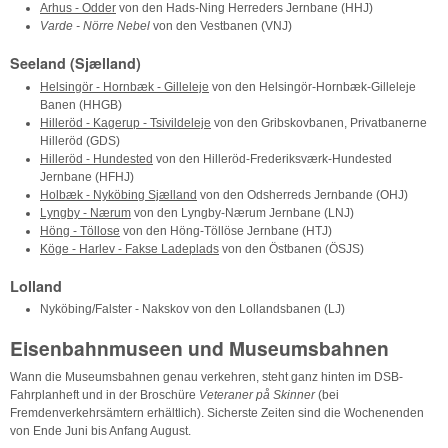
Arhus - Odder
von den Hads-Ning Herreders Jernbane (HHJ)
Varde - Nörre Nebel
von den Vestbanen (VNJ)
Seeland (Sjælland)
Helsingör - Hornbæk - Gilleleje
von den Helsingör-Hornbæk-Gilleleje
Banen (HHGB)
Hilleröd - Kagerup - Tsivildeleje
von den Gribskovbanen, Privatbanerne
Hilleröd (GDS)
Hilleröd - Hundested
von den Hilleröd-Frederiksværk-Hundested
Jernbane (HFHJ)
Holbæk - Nyköbing Sjælland
von den Odsherreds Jernbande (OHJ)
Lyngby - Nærum
von den Lyngby-Nærum Jernbane (LNJ)
Höng - Töllose
von den Höng-Töllöse Jernbane (HTJ)
Köge - Harlev - Fakse Ladeplads
von den Östbanen (ÖSJS)
Lolland
Nyköbing/Falster - Nakskov von den Lollandsbanen (LJ)
Eisenbahnmuseen und Museumsbahnen
Wann die Museumsbahnen genau verkehren, steht ganz hinten im DSB-
Fahrplanheft und in der Broschüre
Veteraner på Skinner
(bei
Fremdenverkehrsämtern erhältlich). Sicherste Zeiten sind die Wochenenden
von Ende Juni bis Anfang August.