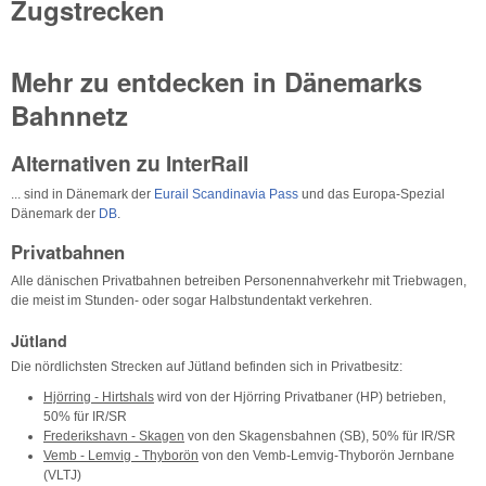
Zugstrecken
Mehr zu entdecken in Dänemarks
Bahnnetz
Alternativen zu InterRail
... sind in Dänemark der
Eurail Scandinavia Pass
und das Europa-Spezial
Dänemark der
DB
.
Privatbahnen
Alle dänischen Privatbahnen betreiben Personennahverkehr mit Triebwagen,
die meist im Stunden- oder sogar Halbstundentakt verkehren.
Jütland
Die nördlichsten Strecken auf Jütland befinden sich in Privatbesitz:
Hjörring - Hirtshals
wird von der Hjörring Privatbaner (HP) betrieben,
50% für IR/SR
Frederikshavn - Skagen
von den Skagensbahnen (SB), 50% für IR/SR
Vemb - Lemvig - Thyborön
von den Vemb-Lemvig-Thyborön Jernbane
(VLTJ)