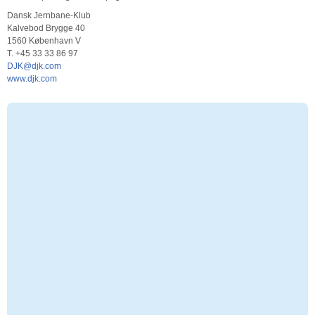
Dansk Jernbane-Klub
Kalvebod Brygge 40
1560 København V
T. +45 33 33 86 97
DJK@djk.com
www.djk.com