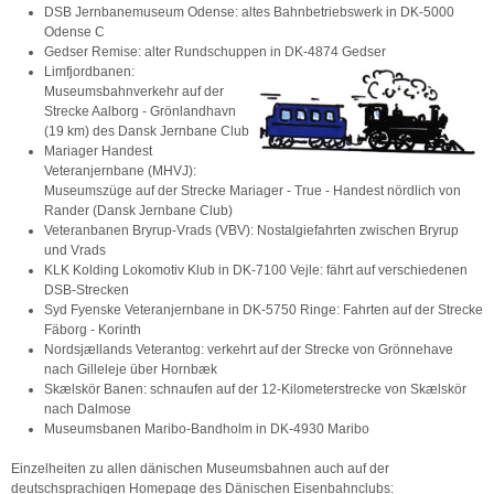
DSB Jernbanemuseum Odense: altes Bahnbetriebswerk in DK-5000
Odense C
Gedser Remise: alter Rundschuppen in DK-4874 Gedser
Limfjordbanen:
Museumsbahnverkehr auf der
Strecke Aalborg - Grönlandhavn
(19 km) des Dansk Jernbane Club
Mariager Handest
Veteranjernbane (MHVJ):
Museumszüge auf der Strecke Mariager - True - Handest nördlich von
Rander (Dansk Jernbane Club)
Veteranbanen Bryrup-Vrads (VBV): Nostalgiefahrten zwischen Bryrup
und Vrads
KLK Kolding Lokomotiv Klub in DK-7100 Vejle: fährt auf verschiedenen
DSB-Strecken
Syd Fyenske Veteranjernbane in DK-5750 Ringe: Fahrten auf der Strecke
Fäborg - Korinth
Nordsjællands Veterantog: verkehrt auf der Strecke von Grönnehave
nach Gilleleje über Hornbæk
Skælskör Banen: schnaufen auf der 12-Kilometerstrecke von Skælskör
nach Dalmose
Museumsbanen Maribo-Bandholm in DK-4930 Maribo
Einzelheiten zu allen dänischen Museumsbahnen auch auf der
deutschsprachigen Homepage des Dänischen Eisenbahnclubs: