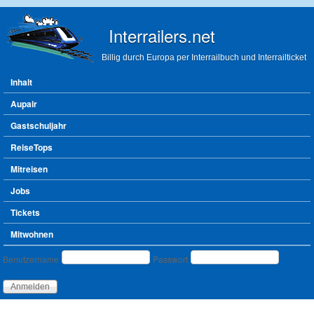
Direkt zum Inhalt
Interrailers.net
Billig durch Europa per Interrailbuch und Interrailticket
Hauptmenü
Inhalt
Aupair
Gastschuljahr
ReiseTops
Mitreisen
Jobs
Tickets
Mitwohnen
Benutzeranmeldung
Benutzername
Passwort