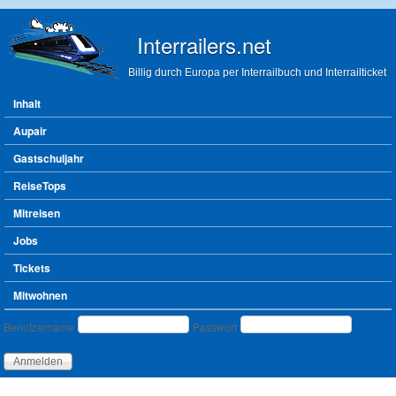
Direkt zum Inhalt
Interrailers.net
Billig durch Europa per Interrailbuch und Interrailticket
Hauptmenü
Inhalt
Aupair
Gastschuljahr
ReiseTops
Mitreisen
Jobs
Tickets
Mitwohnen
Benutzeranmeldung
Benutzername
Passwort