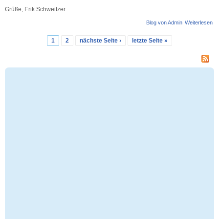
Grüße, Erik Schweitzer
Blog von Admin
Weiterlesen
üb
Ba
Un
1
2
nächste Seite ›
letzte Seite »
Seiten