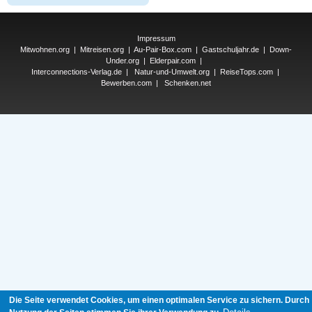
Impressum
Mitwohnen.org
|
Mitreisen.org
|
Au-Pair-Box.com
|
Gastschuljahr.de
|
Down-
Under.org
|
Elderpair.com
|
Interconnections-Verlag.de
|
Natur-und-Umwelt.org
|
ReiseTops.com
|
Bewerben.com
|
Schenken.net
Die Seite verwendet Cookies, um einen optimalen Service zu sichern. Durch