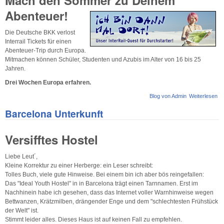
Abenteuer!
Die Deutsche BKK verlost
Interrail Tickets für einen
Abenteuer-Trip durch Europa.
Mitmachen können Schüler, Studenten und Azubis im Alter von 16 bis 25
Jahren.
Drei Wochen Europa erfahren.
Blog von Admin
Weiterlesen
üb
da
Barcelona Unterkunft
do
An
Ge
Versifftes Hostel
Du
Liebe Leut´,
Kleine Korrektur zu einer Herberge: ein Leser schreibt:
Tolles Buch, viele gute Hinweise. Bei einem bin ich aber bös reingefallen:
Das "Ideal Youth Hostel" in in Barcelona trägt einen Tarnnamen. Erst im
Nachhinein habe ich gesehen, dass das Internet voller Warnhinweise wegen
Bettwanzen, Krätzmilben, drängender Enge und dem "schlechtesten Frühstück
der Welt" ist.
Stimmt leider alles. Dieses Haus ist auf keinen Fall zu empfehlen.