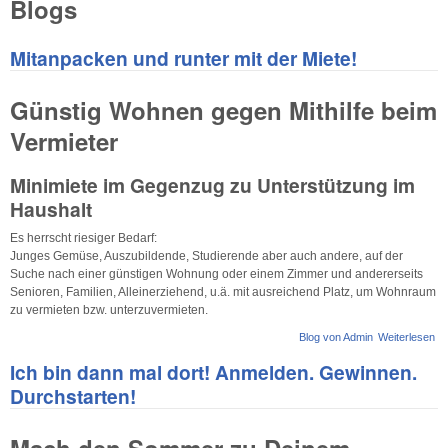
Blogs
Mitanpacken und runter mit der Miete!
Günstig Wohnen gegen Mithilfe beim
Vermieter
Minimiete im Gegenzug zu Unterstützung im
Haushalt
Es herrscht riesig er Bedarf:
Junges Gemüse, Auszubildende, Studierende aber auch andere, auf der
Suche nach einer günstigen Wohnung oder einem Zimmer und andererseits
Senioren, Familien, Alleinerziehend, u.ä. mit ausreichend Platz, um Wohnraum
zu vermieten bzw. unterzuvermieten.
Blog von Admin
Weiterlesen
üb
Mi
Ich bin dann mal dort! Anmelden. Gewinnen.
un
mi
Durchstarten!
Mi
Mach den Sommer zu Deinem