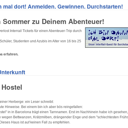
n mal dort! Anmelden. Gewinnen. Durchstarten!
 Sommer zu Deinem Abenteuer!
lost Interrail Tickets für einen Abenteuer-Trip durch
hüler, Studenten und Azubis im Alter von 16 bis 25
a erfahren.
nterkunft
s Hostel
einer Herberge: ein Leser schreibt:
ute Hinweise. Bei einem bin ich aber bös reingefallen:
stel" in in Barcelona trägt einen Tarnnamen. Erst im Nachhinein habe ich gesehen,
e wegen Bettwanzen, Krätzmilben, drängender Enge und dem "schlechtesten Frühstü
 Dieses Haus ist auf keinen Fall zu empfehlen.