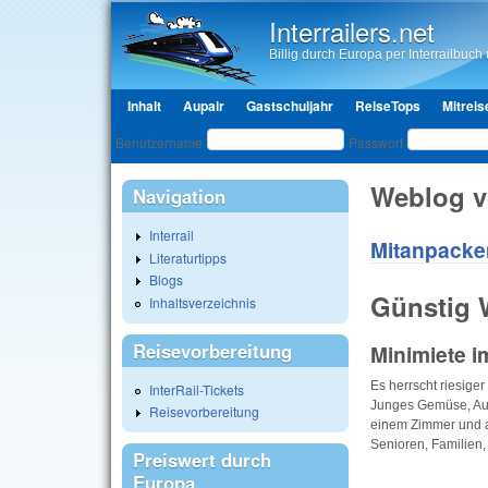
Interrailers.net
Billig durch Europa per Interrailbuch u
Hauptmenü
Inhalt
Aupair
Gastschuljahr
ReiseTops
Mitreis
Benutzeranmeldung
Benutzername
Passwort
Weblog 
Navigation
Interrail
Mitanpacken
Literaturtipps
Blogs
Günstig 
Inhaltsverzeichnis
Reisevorbereitung
Minimiete 
Es herrscht riesig er
InterRail-Tickets
Junges Gemüse, Aus
Reisevorbereitung
einem Zimmer und a
Senioren, Familien,
Preiswert durch
Europa