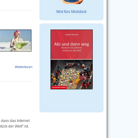
Mist fürs Miststück
Weiterlesen
über Ich bin dann mal dort! Anmelden. Gewinnen. Durchstarten!
 dass das Internet
ck der Welt" ist.