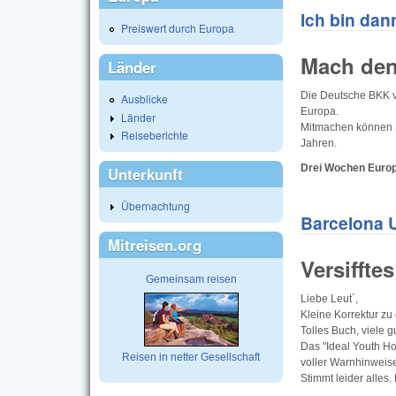
Ich bin dan
Preiswert durch Europa
Mach den
Länder
Die Deutsche BKK ver
Ausblicke
Europa.
Länder
Mitmachen können Sc
Reiseberichte
Jahren.
Drei Wochen Europ
Unterkunft
Übernachtung
Barcelona U
Mitreisen.org
Versiffte
Gemeinsam reisen
Liebe Leut´,
Kleine Korrektur zu 
Tolles Buch, viele g
Das "Ideal Youth Ho
Reisen in netter Gesellschaft
voller Warnhinweis
Stimmt leider alles.