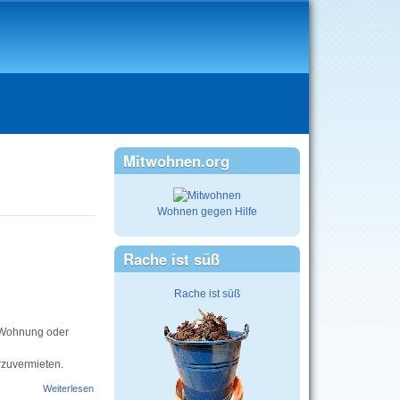
Mitwohnen.org
Wohnen gegen Hilfe
Rache ist süß
Rache ist süß
n Wohnung oder
rzuvermieten.
Weiterlesen
über Mitanpacken und runter mit der Miete!