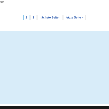
tzer
1
2
nächste Seite ›
letzte Seite »