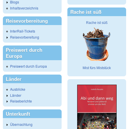
Blogs
Inhaltsverzeichnis
Rache ist süß
Reisevorbereitung
Rache ist süß
InterRail-Tickets
Reisevorbereitung
Preiswert durch
Europa
Preiswert durch Europa
Mist fürs Miststück
Länder
Ausblicke
Länder
Reiseberichte
Unterkunft
Übernachtung