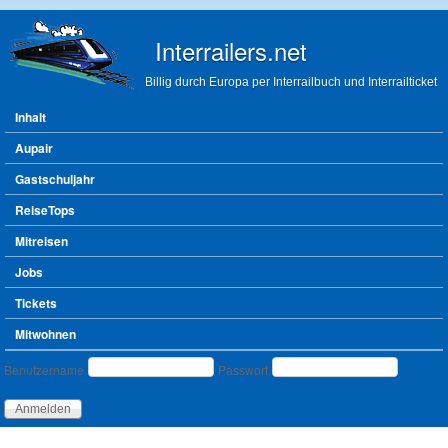
Direkt zum Inhalt
Interrailers.net
Billig durch Europa per Interrailbuch und Interrailticket
Hauptmenü
Inhalt
Aupair
Gastschuljahr
ReiseTops
Mitreisen
Jobs
Tickets
Mitwohnen
Benutzeranmeldung
Benutzername
Passwort