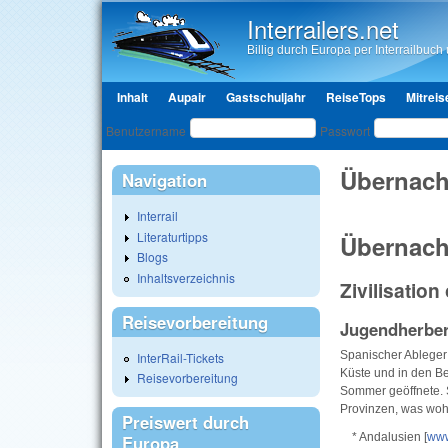
Interrailers.net
Billig durch Europa per Interrailbuch u
Hauptmenü
Inhalt
Aupair
Gastschuljahr
ReiseTops
Mitreis
Benutzeranmeldung
Benutzername
Passwort
Übernach
Navigation
Interrail
Literaturtipps
Übernach
Blogs
Inhaltsverzeichnis
Zivilisatio
Reisevorbereitung
Jugendherbe
Spanischer Ableger 
InterRail-Tickets
Küste und in den Be
Reisevorbereitung
Sommer geöffnete. 
Provinzen, was wohl
Preiswert durch
* Andalusien [
www
Europa