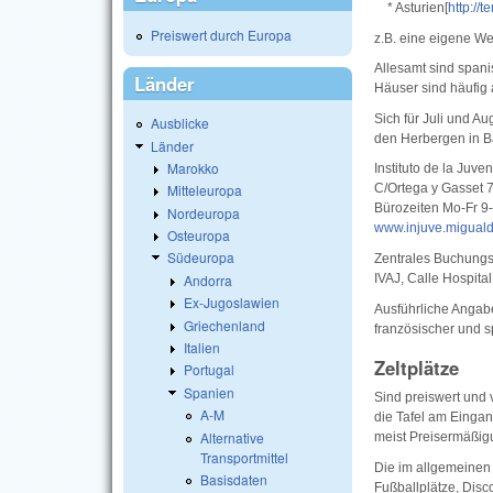
* Asturien[
http://t
Preiswert durch Europa
z.B. eine eigene We
Allesamt sind span
Länder
Häuser sind häufig
Sich für Juli und A
Ausblicke
den Herbergen in Ba
Länder
Marokko
Instituto de la Juv
Mitteleuropa
C/Ortega y Gasset 
Bürozeiten Mo-Fr 9
Nordeuropa
www.injuve.miguald
Osteuropa
Südeuropa
Zentrales Buchungs
Andorra
IVAJ, Calle Hospita
Ex-Jugoslawien
Ausführliche Angab
Griechenland
französischer und 
Italien
Zeltplätze
Portugal
Spanien
Sind preiswert und
A-M
die Tafel am Eingan
Alternative
meist Preisermäßig
Transportmittel
Die im allgemeinen 
Basisdaten
Fußballplätze, Disc