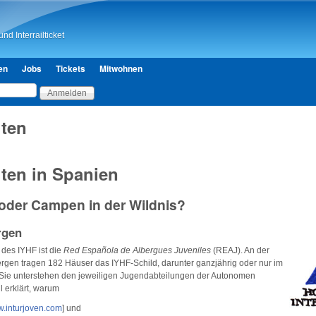
Direkt zum Inhalt
nd Interrailticket
en
Jobs
Tickets
Mitwohnen
ten
ten in Spanien
n oder Campen in der Wildnis?
rgen
des IYHF ist die
Red Española de Albergues Juveniles
(REAJ). An der
rgen tragen 182 Häuser das IYHF-Schild, darunter ganzjährig oder nur im
Sie unterstehen den jeweiligen Jugendabteilungen der Autonomen
 erklärt, warum
.inturjoven.com
] und