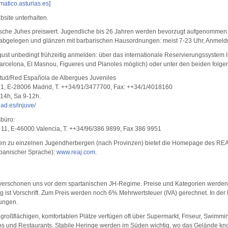
ematico.asturias.es
]
bsite unterhalten.
ische Juhes preiswert. Jugendliche bis 26 Jahren werden bevorzugt aufgenommen. 
 abgelegen und glänzen mit barbarischen Hausordnungen: meist 7-23 Uhr, Anmeldu
ugust unbedingt frühzeitig anmelden: über das internationale Reservierungssystem I
rcelona, El Masnou, Figueres und Planoles möglich) oder unter den beiden folgen
entud/Red Española de Albergues Juveniles
71, E-28006 Madrid, T. ++34/91/3477700, Fax: ++34/1/4018160
-14h, Sa 9-12h.
ad.es/injuve/
büro:
l 11, E-46000 Valencia, T. ++34/96/386 9899, Fax 386 9951
en zu einzelnen Jugendherbergen (nach Provinzen) bietet die Homepage des REAJ
spanischer Sprache):
www.reaj.com
.
 verschonen uns vor dem spartanischen JH-Regime. Preise und Kategorien werden a
g ist Vorschrift. Zum Preis werden noch 6% Mehrwertsteuer (IVA) gerechnet. In der
ungen.
großflächigen, komfortablen Plätze verfügen oft über Supermarkt, Friseur, Swimmi
os und Restaurants. Stabile Heringe werden im Süden wichtig, wo das Gelände kno