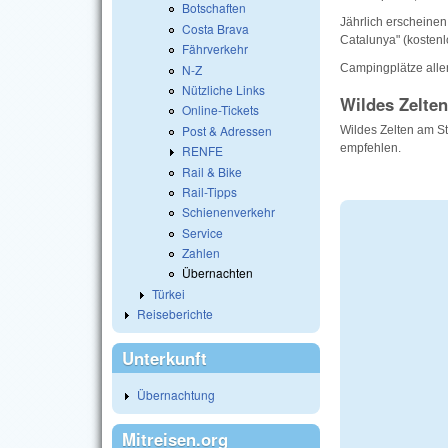
Botschaften
Jährlich erscheine
Costa Brava
Catalunya" (kostenl
Fährverkehr
N-Z
Campingplätze aller
Nützliche Links
Wildes Zelten
Online-Tickets
Post & Adressen
Wildes Zelten am St
empfehlen.
RENFE
Rail & Bike
Rail-Tipps
Schienenverkehr
Service
Zahlen
Übernachten
Türkei
Reiseberichte
Unterkunft
Übernachtung
Mitreisen.org