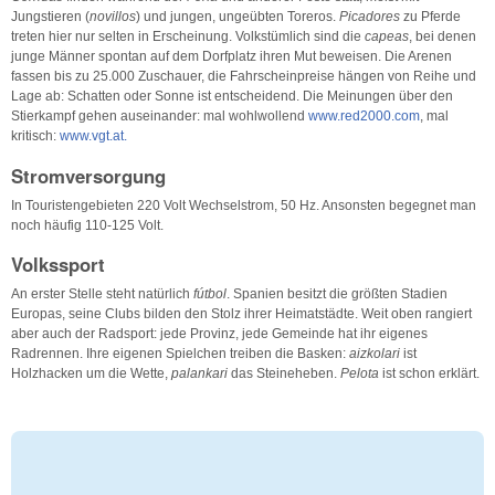
Jungstieren (
novillos
) und jungen, ungeübten Toreros.
Picadores
zu Pferde
treten hier nur selten in Erscheinung. Volkstümlich sind die
capeas
, bei denen
junge Männer spontan auf dem Dorfplatz ihren Mut beweisen. Die Arenen
fassen bis zu 25.000 Zuschauer, die Fahrscheinpreise hängen von Reihe und
Lage ab: Schatten oder Sonne ist entscheidend. Die Meinungen über den
Stierkampf gehen auseinander: mal wohlwollend
www.red2000.com
, mal
kritisch:
www.vgt.at.
Stromversorgung
In Touristengebieten 220 Volt Wechselstrom, 50 Hz. Ansonsten begegnet man
noch häufig 110-125 Volt.
Volkssport
An erster Stelle steht natürlich
fútbol
. Spanien besitzt die größten Stadien
Europas, seine Clubs bilden den Stolz ihrer Heimatstädte. Weit oben rangiert
aber auch der Radsport: jede Provinz, jede Gemeinde hat ihr eigenes
Radrennen. Ihre eigenen Spielchen treiben die Basken:
aizkolari
ist
Holzhacken um die Wette,
palankari
das Steineheben.
Pelota
ist schon erklärt.