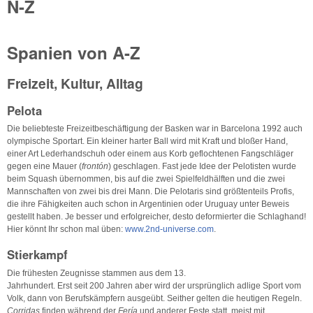
N-Z
Spanien von A-Z
Freizeit, Kultur, Alltag
Pelota
Die beliebteste Freizeitbeschäftigung der Basken war in Barcelona 1992 auch
olympische Sportart. Ein kleiner harter Ball wird mit Kraft und bloßer Hand,
einer Art Lederhandschuh oder einem aus Korb geflochtenen Fangschläger
gegen eine Mauer (
frontón
) geschlagen. Fast jede Idee der Pelotisten wurde
beim Squash übernommen, bis auf die zwei Spielfeldhälften und die zwei
Mannschaften von zwei bis drei Mann. Die Pelotaris sind größtenteils Profis,
die ihre Fähigkeiten auch schon in Argentinien oder Uruguay unter Beweis
gestellt haben. Je besser und erfolgreicher, desto deformierter die Schlaghand!
Hier könnt Ihr schon mal üben:
www.2nd-universe.com
.
Stierkampf
Die frühesten Zeugnisse stammen aus dem 13.
Jahrhundert. Erst seit 200 Jahren aber wird der ursprünglich adlige Sport vom
Volk, dann von Berufskämpfern ausgeübt. Seither gelten die heutigen Regeln.
Corridas
finden während der
Fería
und anderer Feste statt, meist mit