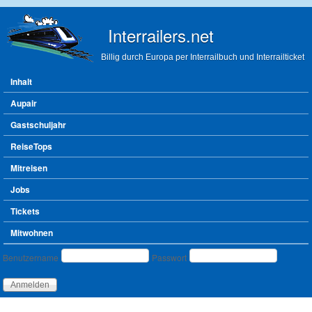
Direkt zum Inhalt
Interrailers.net
Billig durch Europa per Interrailbuch und Interrailticket
Hauptmenü
Inhalt
Aupair
Gastschuljahr
ReiseTops
Mitreisen
Jobs
Tickets
Mitwohnen
Benutzeranmeldung
Benutzername
Passwort