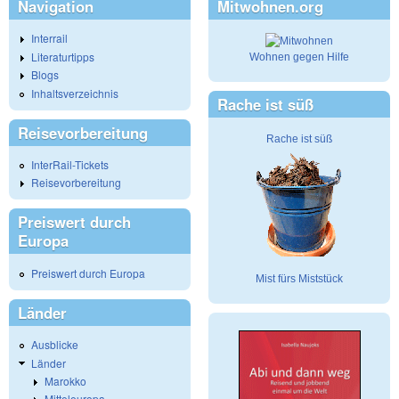
Navigation
Mitwohnen.org
Interrail
Literaturtipps
Wohnen gegen Hilfe
Blogs
Inhaltsverzeichnis
Rache ist süß
Reisevorbereitung
Rache ist süß
InterRail-Tickets
Reisevorbereitung
Preiswert durch
Europa
Preiswert durch Europa
Mist fürs Miststück
Länder
Ausblicke
Länder
Marokko
Mitteleuropa