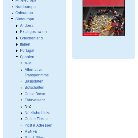
Nordeuropa
Osteuropa
Südeuropa
Andorra
Ex-Jugoslawien
Griechenland
Italien
Portugal
Spanien
A-M
Alternative
Transportmittel
Basisdaten
Botschaften
Costa Brava
Fährverkehr
N-Z
Nützliche Links
Online-Tickets
Post & Adressen
RENFE
Rail & Bike