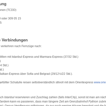
ung
ahnen (TCDD)
0 oder 309 05 15
15
le Verbindungen
verkehren nach Fernzüge nach:
ien mit Istanbul-Express und Marmara-Express (37/32 Std.)
)
4 Std.)
td.)
Balkan-Express über Sofia und Belgrad (29/12½/22 Std.).
gefüllter Schatulle reisen selbstverständlich stilvoll mit dem Orientexpress
www.orie
ach
Istanbul
reservieren und Zuschlag zahlen (falls InterCity), sonst ist man am nä
ßerdem kann es passieren, dass man längere Zeit am Grenzbahnhof
Pythion
zubr
ern). Genug Verpflegung mitbringen, da nur noch wenige Häuser bewohnt und die 