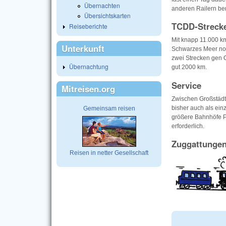
Übernachten
anderen Railern ber
Übersichtskarten
TCDD-Streck
Reiseberichte
Mit knapp 11.000 km
Unterkunft
Schwarzes Meer noc
zwei Strecken gen 
Übernachtung
gut 2000 km.
Service
Mitreisen.org
Zwischen Großstädte
bisher auch als einz
Gemeinsam reisen
größere Bahnhöfe P
erforderlich.
Zuggattunge
Reisen in netter Gesellschaft