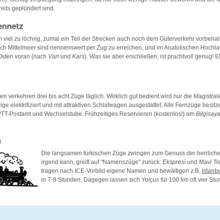
eits geplündert sind.
ennetz
 viel zu löchrig, zumal ein Teil der Strecken auch noch dem Güterverkehr vorbehal
h Mittelmeer sind nennenswert per Zug zu erreichen, und im Anatolischen Hochlan
Osten voran (nach
Van
und
Kars
). Was sie aber erschließen, ist prachtvoll genug! Ele
n verkehren drei bis acht Züge täglich. Wirklich gut bedient wird nur die Magistra
ige elektrifiziert und mit attraktiven Schlafwagen ausgestattet. Alle Fernzüge besi
TT-Postamt und Wechselstube. Frühzeitiges Reservieren (kostenlos!) am
Bilgisaya
n
Die langsamen türkischen Züge zwingen zum Genuss der herrliche
irgend kann, greift auf "Namenszüge" zurück:
Ekspresí
und
Mavi Tr
tragen nach ICE-Vorbild eigene Namen und bewältigen z.B.
Istanb
in 7-8 Stunden. Dagegen lassen sich
Yolçus
für 100 km oft vier Stu