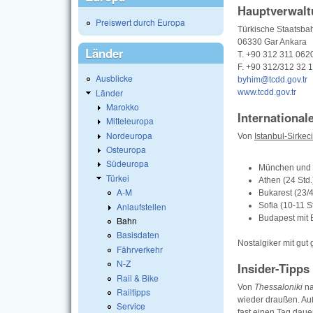
Hauptverwalt
Preiswert durch Europa
Türkische Staatsb
06330 Gar Ankara
Länder
T. +90 312 311 062
F. +90 312/312 32 
Ausblicke
byhim@tcdd.gov.tr
Länder
www.tcdd.gov.tr
Marokko
Internationa
Mitteleuropa
Nordeuropa
Von
Istanbul-Sirkeci
Osteuropa
Südeuropa
München und W
Türkei
Athen (24 Std.
A-M
Bukarest (23/4
Anlaufstellen
Sofia (10-11 S
Budapest mit 
Bahn
Basisdaten
Nostalgiker mit gut 
Fährverkehr
N-Z
Insider-Tipps
Rail & Bike
Von
Thessaloniki
n
Railtipps
wieder draußen. Au
Service
fast einen Tag dau