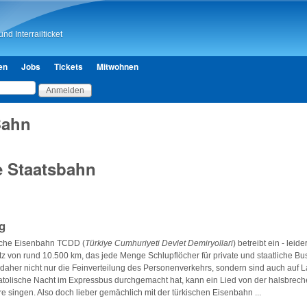
Direkt zum Inhalt
nd Interrailticket
en
Jobs
Tickets
Mitwohnen
Bahn
e Staatsbahn
g
ische Eisenbahn TCDD (
Türkiye Cumhuriyeti Devlet Demiryollari
) betreibt ein - leide
z von rund 10.500 km, das jede Menge Schlupflöcher für private und staatliche B
her nicht nur die Feinverteilung des Personenverkehrs, sondern sind auch auf La
atolische Nacht im Expressbus durchgemacht hat, kann ein Lied von der halsbrec
re singen. Also doch lieber gemächlich mit der türkischen Eisenbahn ...