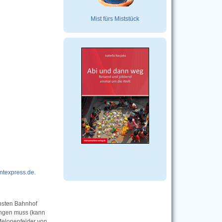
Mist fürs Miststück
ntexpress.de
.
chsten Bahnhof
ingen muss (kann
Melonenfelder von