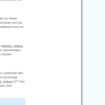
ten ist. Weder
d tasten sich nur
ktrifiziert sind nur
le
Istanbul - Ankara
,
tzen Speisewagen,
r Giseleri
n Landschaft. Wer
ení
(Zuschlag)
ul - Ankara
(577 km)
nden Zeit!