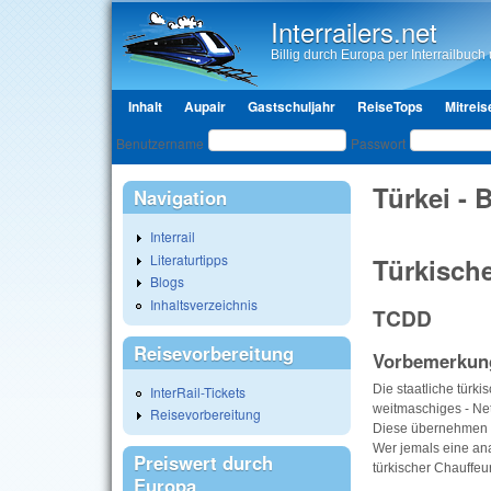
Interrailers.net
Billig durch Europa per Interrailbuch u
Hauptmenü
Inhalt
Aupair
Gastschuljahr
ReiseTops
Mitreis
Benutzeranmeldung
Benutzername
Passwort
Türkei - 
Navigation
Interrail
Literaturtipps
Türkisch
Blogs
Inhaltsverzeichnis
TCDD
Reisevorbereitung
Vorbemerkun
Die staatliche türk
InterRail-Tickets
weitmaschiges - Net
Reisevorbereitung
Diese übernehmen da
Wer jemals eine an
Preiswert durch
türkischer Chauffeu
Europa