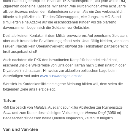
nach Istanbul getrampt: bis Erzincan 15 Straßensperren, fast jede wollte DM,
Zigaretten oder eine Kassette. Wir sahen, wie Kurdenkinder, etwa acht Jahre
alt, bei
Erzurum
neben den Bahngleisen spielten. Als ein Zug vorbeischlich,
öffnete sich plötzlich die Tür des Güterwaggons; vier Jungs am MG-Stand
simulierten eine Attacke auf die erschrockenen Kinder. Als die plärrend
davonrannten, bogen sich die Soldaten vor Gelächter.
Deshalb keinen Kontakt mit dem Militär provozieren. Auf penetrante Soldaten,
aber auch freundliche Bevölkerung gefasst sein. Unauffällig kleiden, vor allem
Frauen. Nachts kein Überlandverkehr, obwohl die Fernstraßen panzergerecht
breit ausgebaut sind!
Auch nachdem die PKK den bewaffneten Kampf für beendet erklärt hat,
erscheint uns die Weiterreise von Urfa oder Harran nach Osten (Mardin oder
Diyarbakir) nicht ratsam. Hinweise zur aktuellen politischen Lage beim
Auswärtigen Amt unter
www.auswaertiges-amt.de
.
Wer sich im Kurdenkonflikt eine eigene Meinung bilden will, dem seien die
folgenden Ziele ans Herz gelegt.
Tatvan
459 km östlich von
Malatya
. Ausgangspunkt für Abstecher zur Ruinenstätte
Ahlat
und zum Krater des mächtigen Vulkankegels
Nemrut Dagi
(3050 m).
Badesachen für dessen heiße Quellen einpacken, Zelten ist möglich.
Van und Van-See