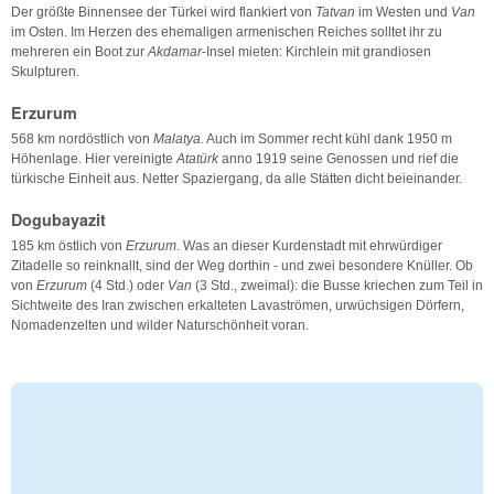
Der größte Binnensee der Türkei wird flankiert von
Tatvan
im Westen und
Van
im Osten. Im Herzen des ehemaligen armenischen Reiches solltet ihr zu
mehreren ein Boot zur
Akdamar
-Insel mieten: Kirchlein mit grandiosen
Skulpturen.
Erzurum
568 km nordöstlich von
Malatya
. Auch im Sommer recht kühl dank 1950 m
Höhenlage. Hier vereinigte
Atatürk
anno 1919 seine Genossen und rief die
türkische Einheit aus. Netter Spaziergang, da alle Stätten dicht beieinander.
Dogubayazit
185 km östlich von
Erzurum
. Was an dieser Kurdenstadt mit ehrwürdiger
Zitadelle so reinknallt, sind der Weg dorthin - und zwei besondere Knüller. Ob
von
Erzurum
(4 Std.) oder
Van
(3 Std., zweimal): die Busse kriechen zum Teil in
Sichtweite des Iran zwischen erkalteten Lavaströmen, urwüchsigen Dörfern,
Nomadenzelten und wilder Naturschönheit voran.