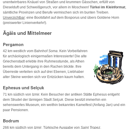
unentwirrbares Knäuel von Straßen und krummen Gässchen, erfüllt von
Dieselduft und Schweißgeruch, vor allem in Moscheen!
Türkei im Kleinformat
,
sämtliche Provinzen und Berufe vermischen sich im bunten Treiben.
Unverzichtbar
: eine Bootsfahrt auf dem Bosporus und übers Goldene Horn
(preiswerter Linienverkehr!).
Ägäis und Mittelmeer
Pergamon
42 km westlich vom Bahnhof
Soma
. Kein Vorbeifahren
für archäologisch einigermaßen Interessierte! Die alte
Griechenstadt erlebte ihre Ruhmesstunde, als Athen
bereits dem Untergang in den Rachen blickte. Ihre
Überreste verteilen sich auf drei Ebenen, Liebhaber
alter Steine werden sich vor Entzücken kaum halten.
Ephesus und Selçuk
71 km südlich von Izmir. Kein Besucher der antiken Stätte Ephesus entgeht
dem Strudel der lärmigen Stadt
Selçuk
. Diese besitzt immerhin ein
sehenswertes Museum, ein weithin bekanntes Kamelfest (Anfang Jan) und ein
paar Pensionen.
Bodrum
266 km südlich von
Izmir
. Türkische Ausgabe von
Saint Tropez
.