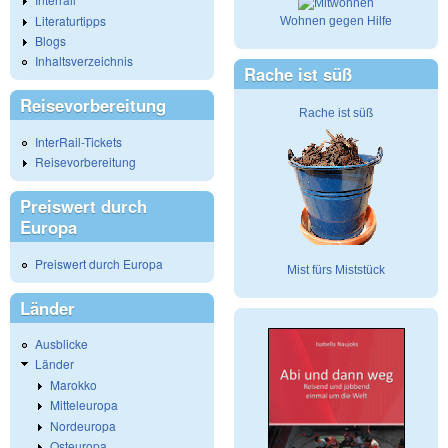
Literaturtipps
Wohnen gegen Hilfe
Blogs
Inhaltsverzeichnis
Rache ist süß
Reisevorbereitung
Rache ist süß
InterRail-Tickets
Reisevorbereitung
Preiswert durch
Europa
Preiswert durch Europa
Mist fürs Miststück
Länder
Ausblicke
Länder
Marokko
Mitteleuropa
Nordeuropa
Osteuropa