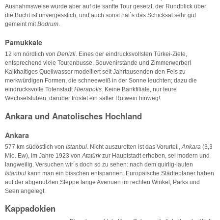
Ausnahmsweise wurde aber auf die sanfte Tour gesetzt, der Rundblick über
die Bucht ist unvergesslich, und auch sonst hat´s das Schicksal sehr gut
gemeint mit
Bodrum
.
Pamukkale
12 km nördlich von
Denizli
. Eines der eindrucksvollsten Türkei-Ziele,
entsprechend viele Tourenbusse, Souvenirstände und Zimmerwerber!
Kalkhaltiges Quellwasser modelliert seit Jahrtausenden den Fels zu
merkwürdigen Formen, die schneeweiß in der Sonne leuchten; dazu die
eindrucksvolle Totenstadt
Hierapolis
. Keine Bankfiliale, nur teure
Wechselstuben; darüber tröstet ein satter Rotwein hinweg!
Ankara und Anatolisches Hochland
Ankara
577 km südöstlich von
Istanbul
. Nicht auszurotten ist das Vorurteil,
Ankara
(3,3
Mio. Ew), im Jahre 1923 von
Atatürk
zur Hauptstadt erhoben, sei modern und
langweilig. Versuchen wir´s doch so zu sehen: nach dem quirlig-lauten
Istanbul
kann man ein bisschen entspannen. Europäische Städteplaner haben
auf der abgenutzten Steppe lange Avenuen im rechten Winkel, Parks und
Seen angelegt.
Kappadokien