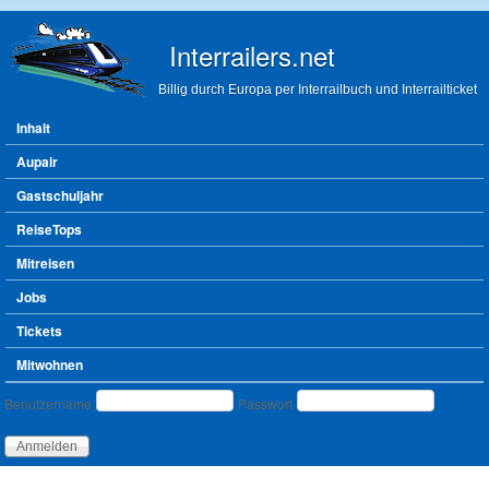
Direkt zum Inhalt
Interrailers.net
Billig durch Europa per Interrailbuch und Interrailticket
Hauptmenü
Inhalt
Aupair
Gastschuljahr
ReiseTops
Mitreisen
Jobs
Tickets
Mitwohnen
Benutzeranmeldung
Benutzername
Passwort