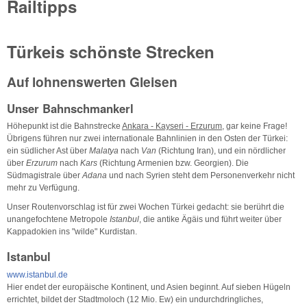
Railtipps
Türkeis schönste Strecken
Auf lohnenswerten Gleisen
Unser Bahnschmankerl
Höhepunkt ist die Bahnstrecke
Ankara - Kayseri - Erzurum
, gar keine Frage!
Übrigens führen nur zwei internationale Bahnlinien in den Osten der Türkei:
ein südlicher Ast über
Malatya
nach
Van
(Richtung Iran), und ein nördlicher
über
Erzurum
nach
Kars
(Richtung Armenien bzw. Georgien). Die
Südmagistrale über
Adana
und nach Syrien steht dem Personenverkehr nicht
mehr zu Verfügung.
Unser Routenvorschlag ist für zwei Wochen Türkei gedacht: sie berührt die
unangefochtene Metropole
Istanbul
, die antike Ägäis und führt weiter über
Kappadokien ins "wilde" Kurdistan.
Istanbul
www.istanbul.de
Hier endet der europäische Kontinent, und Asien beginnt. Auf sieben Hügeln
errichtet, bildet der Stadtmoloch (12 Mio. Ew) ein undurchdringliches,