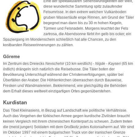
Eine der spektakulären Sehenswürdigkeiten der Welt,
diese wunderliche Sammlung spitz zulaufender
Felsumrisse. In den extrem weichen Vulkanboden
gruben Wasserläufe enge Rinnen, am Grund der Täler
begegnet man dann bis zu 30 m hohen Kegeln,
Türmen und Felsnadeln. Morgens leuchtet der Fels
zartrosa, die Abendsonne färbt ihn gelb bis ocker, ein
Spaziergang im Mondenschein schließlich hat alle Chancen, zu den
kostbarsten Reiseerinnerungen zu zählen.
Göreme
Im Zentrum des Dreiecks
Nevschehir
(10 km westlich) -
Nigde
-
Kayseri
(65 km
östlich) drängeln sich natürlich die Reisebusse. Die Täler boten der
Bevölkerung Unterschlupf während der Christenverfolgungen, später bei
Überfällen der Araber. Die Höhlenkirchen überraschen durch Bauweise,
Fresken und Wandmalereien. Beklemmend, wie gleichgültig die Behörden
dem Erhalt dieses weltweit einzigartigen Ortes gegenüberstehen.
Kurdistan
Das Tibet Kleinasiens, in Bezug auf Landschaft wie politische Verhältnisse.
Auch das Vorgehen der türkischen Armee gegen kurdische Zivilisten braucht
keinen Vergleich mit ihrem chinesischen Konterpart zu scheuen. Zudem treten
die (meist jungen) Soldaten mit dem Großkotz jedes Kolonialherrn auf. Wir sind
im Oktober 1997 mit einem bulgarischen Truck von der iranischen Grenze