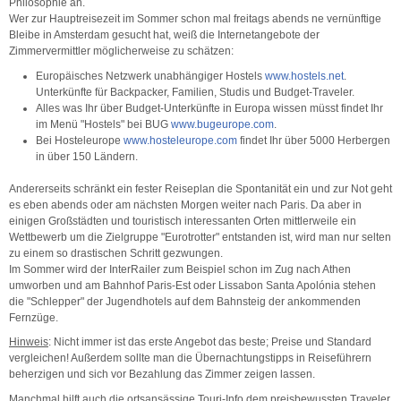
Philosophie an.
Wer zur Hauptreisezeit im Sommer schon mal freitags abends ne vernünftige
Bleibe in Amsterdam gesucht hat, weiß die Internetangebote der
Zimmervermittler möglicherweise zu schätzen:
Europäisches Netzwerk unabhängiger Hostels
www.hostels.net
.
Unterkünfte für Backpacker, Familien, Studis und Budget-Traveler.
Alles was Ihr über Budget-Unterkünfte in Europa wissen müsst findet Ihr
im Menü "Hostels" bei BUG
www.bugeurope.com
.
Bei Hosteleurope
www.hosteleurope.com
findet Ihr über 5000 Herbergen
in über 150 Ländern.
Andererseits schränkt ein fester Reiseplan die Spontanität ein und zur Not geht
es eben abends oder am nächsten Morgen weiter nach Paris. Da aber in
einigen Großstädten und touristisch interessanten Orten mittlerweile ein
Wettbewerb um die Zielgruppe "Eurotrotter" entstanden ist, wird man nur selten
zu einem so drastischen Schritt gezwungen.
Im Sommer wird der InterRailer zum Beispiel schon im Zug nach Athen
umworben und am Bahnhof Paris-Est oder Lissabon Santa Apolónia stehen
die "Schlepper" der Jugendhotels auf dem Bahnsteig der ankommenden
Fernzüge.
Hinweis
: Nicht immer ist das erste Angebot das beste; Preise und Standard
vergleichen! Außerdem sollte man die Übernachtungstipps in Reiseführern
beherzigen und sich vor Bezahlung das Zimmer zeigen lassen.
Manchmal hilft auch die ortsansässige Touri-Info dem preisbewussten Traveler