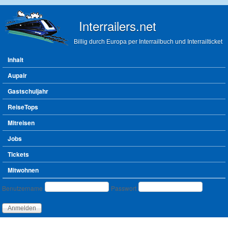
Direkt zum Inhalt
Interrailers.net
Billig durch Europa per Interrailbuch und Interrailticket
Hauptmenü
Inhalt
Aupair
Gastschuljahr
ReiseTops
Mitreisen
Jobs
Tickets
Mitwohnen
Benutzeranmeldung
Benutzername
Passwort