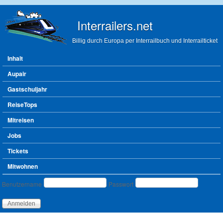
Direkt zum Inhalt
Interrailers.net
Billig durch Europa per Interrailbuch und Interrailticket
Hauptmenü
Inhalt
Aupair
Gastschuljahr
ReiseTops
Mitreisen
Jobs
Tickets
Mitwohnen
Benutzeranmeldung
Benutzername
Passwort