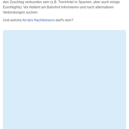
den Zuschlag verbunden sein (z.B. TrenHotel in Spanien, aber auch einige
EuroNights). Vor Abfahrt am Bahnhof informieren und nach alternativen
Verbindungen suchen.
Und welche
Art des Nachtreisens
darf's sein?