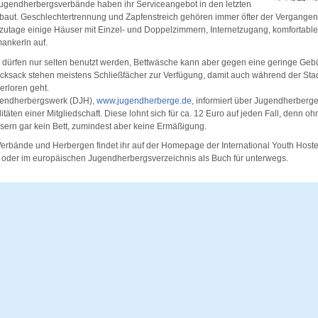
ugendherbergsverbände haben ihr Serviceangebot in den letzten
baut. Geschlechtertrennung und Zapfenstreich gehören immer öfter der Vergangenhe
zutage einige Häuser mit Einzel- und Doppelzimmern, Internetzugang, komforta
ankerln auf.
 dürfen nur selten benutzt werden, Bettwäsche kann aber gegen eine geringe Geb
cksack stehen meistens Schließfächer zur Verfügung, damit auch während der Sta
erloren geht.
endherbergswerk (DJH),
www.jugendherberge.de
, informiert über Jugendherberg
täten einer Mitgliedschaft. Diese lohnt sich für ca. 12 Euro auf jeden Fall, denn o
ern gar kein Bett, zumindest aber keine Ermäßigung.
erbände und Herbergen findet ihr auf der Homepage der International Youth Hoste
, oder im europäischen Jugendherbergsverzeichnis als Buch für unterwegs.