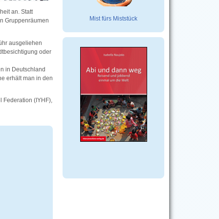
it an. Statt
Mist fürs Miststück
blen Gruppenräumen
ühr ausgeliehen
dtbesichtigung oder
en in Deutschland
hne erhält man in den
l Federation (IYHF),