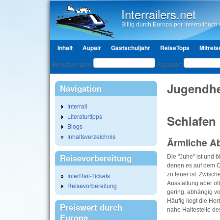
Interrailers.net
Billig durch Europa per Interrailbuch u
Hauptmenü
Inhalt
Aupair
Gastschuljahr
ReiseTops
Mitreis
Benutzeranmeldung
Benutzername
Passwort
Jugendhe
Navigation
Interrail
Literaturtipps
Schlafen 
Blogs
Inhaltsverzeichnis
Ärmliche A
Reisevorbereitung
Die "Juhe" ist und b
denen es auf dem C
zu teuer ist. Zwisc
InterRail-Tickets
Ausstattung aber of
Reisevorbereitung
gering, abhängig v
Häufig liegt die Her
Preiswert durch
nahe Haltestelle de
Europa