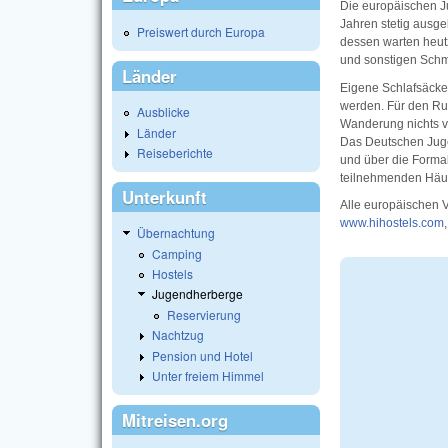
Die europäischen J
Jahren stetig ausge
Preiswert durch Europa
dessen warten heut
und sonstigen Schm
Länder
Eigene Schlafsäcke
werden. Für den Ru
Ausblicke
Wanderung nichts v
Länder
Das Deutschen Jug
Reiseberichte
und über die Formali
teilnehmenden Häus
Unterkunft
Alle europäischen V
www.hihostels.com
Übernachtung
Camping
Hostels
Jugendherberge
Reservierung
Nachtzug
Pension und Hotel
Unter freiem Himmel
Mitreisen.org