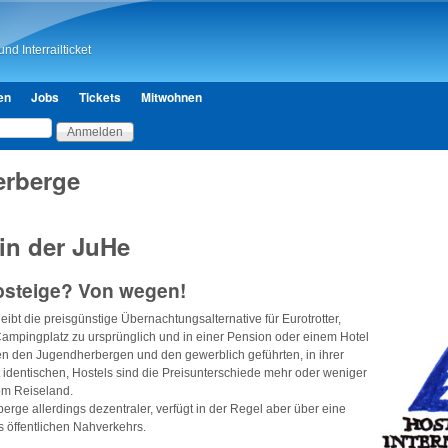
Direkt zum Inhalt
nd Interrailticket
en
Jobs
Tickets
Mitwohnen
rberge
in der JuHe
bsteige? Von wegen!
leibt die preisgünstige Übernachtungsalternative für Eurotrotter,
ampingplatz zu ursprünglich und in einer Pension oder einem Hotel
hen den Jugendherbergen und den gewerblich geführten, in ihrer
t identischen, Hostels sind die Preisunterschiede mehr oder weniger
om Reiseland.
berge allerdings dezentraler, verfügt in der Regel aber über eine
s öffentlichen Nahverkehrs.