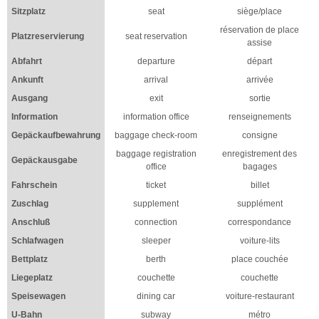
Sitzplatz
seat
siège/place
réservation de place
Platzreservierung
seat reservation
assise
Abfahrt
departure
départ
Ankunft
arrival
arrivée
Ausgang
exit
sortie
Information
information office
renseignements
Gepäckaufbewahrung
baggage check-room
consigne
baggage registration
enregistrement des
Gepäckausgabe
office
bagages
Fahrschein
ticket
billet
Zuschlag
supplement
supplément
Anschluß
connection
correspondance
Schlafwagen
sleeper
voiture-lits
Bettplatz
berth
place couchée
Liegeplatz
couchette
couchette
Speisewagen
dining car
voiture-restaurant
U-Bahn
subway
métro