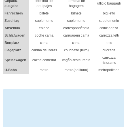
Gepäck-
terminal de
terminal de
ufficio baggagli
ausgabe
equipajes
bagagem
Fahrschein
billete
bilhete
biglietto
Zuschlag
suplemento
suplemento
supplemento
Anschluß
enlace
correspondência
coincidenza
Schlafwagen
coche cama
carruagem cama
carrozza letti
Bettplatz
cama
cama
letto
Liegeplatz
cabina de literas
couchette (leito)
cuccetta
carrozza
Speisewagen
coche comedor
vagão-restaurante
ristorante
U-Bahn
metro
metro(politano)
metropolitana