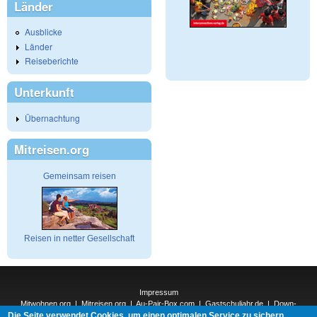
Länder
Ausblicke
Länder
Reiseberichte
Unterkunft
Übernachtung
Mitreisen.org
Gemeinsam reisen
Reisen in netter Gesellschaft
Impressum
Mitwohnen.org
|
Mitreisen.org
|
Au-Pair-Box.com
|
Gastschuljahr.de
|
Down-
Die Seite verwendet Cookies, um einen optimalen Service zu sichern.
Under.org
|
Elderpair.com
|