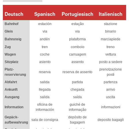
Deutsch
Spanisch
Portugiesisch
Italienisch
Bahnhof
estación
estação
stazione
Gleis
via
via
binario
Bahnsteig
andén
plataforma
marciapiede
Zug
tren
comboio
treno
Wagen
coche
carruagem
vettura
Sitzplatz
asiento
assento
posto a sedere
Platz-
prenotzazione
reserva
reserva de assento
reservierung
posti
Abfahrt
salida
partida
partenza
Ankunft
llegada
chegada
arrivo
Ausgang
salida
saída
uscita
oficina de
guiché de
Information
informazioni
información
informação
Gepäck-
depósito de
sala de consigna
deposito bagagli
aufbewahrung
bagagem