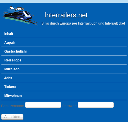
Direkt zum Inhalt
Interrailers.net
Billig durch Europa per Interrailbuch und Interrailticket
Hauptmenü
Inhalt
Aupair
Gastschuljahr
ReiseTops
Mitreisen
Jobs
Tickets
Mitwohnen
Benutzeranmeldung
Benutzername
Passwort