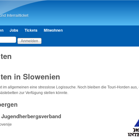
Direkt zum Inhalt
nd Interrailticket
en
Jobs
Tickets
Mitwohnen
ten
ten in Slowenien
t im allgemeinen eine stresslose Logissuche. Noch bleiben die Touri-Horden aus,
ästebetten zur Verfügung stellen könnte.
bergen
 Jugendherbergsverband
ovenije