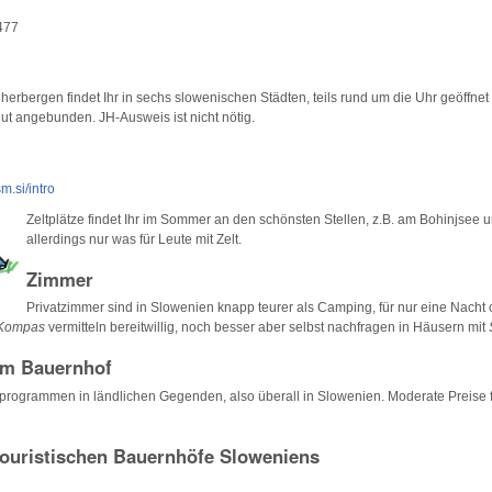
477
erbergen findet Ihr in sechs slowenischen Städten, teils rund um die Uhr geöffnet
ut angebunden. JH-Ausweis ist nicht nötig.
m.si/intro
Zeltplätze findet Ihr im Sommer an den schönsten Stellen, z.B. am Bohinjsee u
allerdings nur was für Leute mit Zelt.
Zimmer
Privatzimmer sind in Slowenien knapp teurer als Camping, für nur eine Nacht 
Kompas
vermitteln bereitwillig, noch besser aber selbst nachfragen in Häusern mit
em Bauernhof
zeitprogrammen in ländlichen Gegenden, also überall in Slowenien. Moderate Preise 
touristischen Bauernhöfe Sloweniens