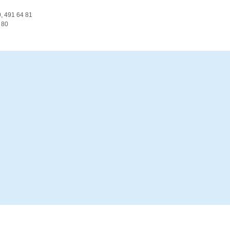
0, 491 64 81
 80