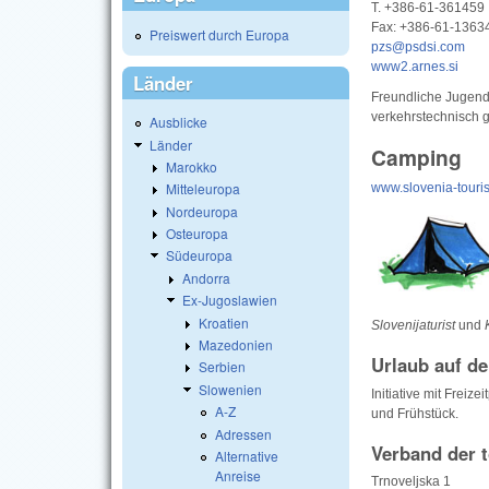
T. +386-61-361459
Fax: +386-61-1363
Preiswert durch Europa
pzs@psdsi.com
www2.arnes.si
Länder
Freundliche Jugendh
verkehrstechnisch g
Ausblicke
Länder
Camping
Marokko
Mitteleuropa
www.slovenia-touris
Nordeuropa
Osteuropa
Südeuropa
Andorra
Ex-Jugoslawien
Kroatien
Slovenijaturist
und
Mazedonien
Urlaub auf d
Serbien
Slowenien
Initiative mit Frei
A-Z
und Frühstück.
Adressen
Verband der 
Alternative
Anreise
Trnoveljska 1