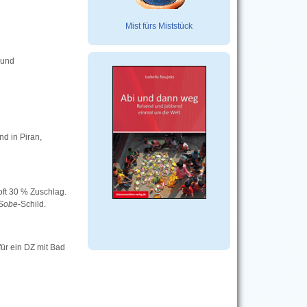
Mist fürs Miststück
 und
nd in Piran,
oft 30 % Zuschlag.
Sobe
-Schild.
für ein DZ mit Bad