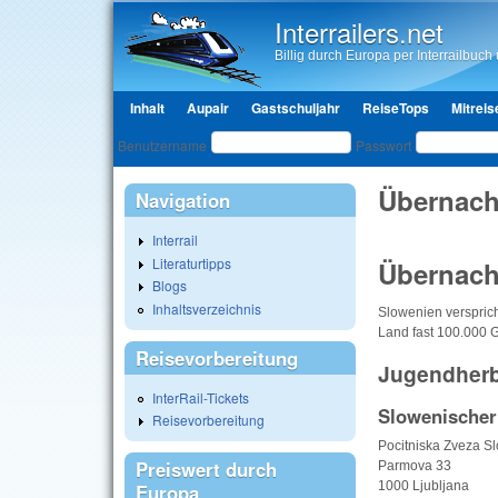
Interrailers.net
Billig durch Europa per Interrailbuch u
Hauptmenü
Inhalt
Aupair
Gastschuljahr
ReiseTops
Mitreis
Benutzeranmeldung
Benutzername
Passwort
Übernach
Navigation
Interrail
Literaturtipps
Übernach
Blogs
Inhaltsverzeichnis
Slowenien versprich
Land fast 100.000 G
Reisevorbereitung
Jugendher
InterRail-Tickets
Slowenischer
Reisevorbereitung
Pocitniska Zveza Sl
Preiswert durch
Parmova 33
1000 Ljubljana
Europa