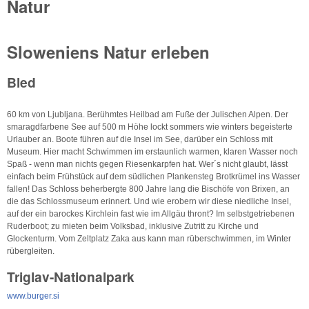
Natur
Sloweniens Natur erleben
Bled
60 km von Ljubljana. Berühmtes Heilbad am Fuße der Julischen Alpen. Der
smaragdfarbene See auf 500 m Höhe lockt sommers wie winters begeisterte
Urlauber an. Boote führen auf die Insel im See, darüber ein Schloss mit
Museum. Hier macht Schwimmen im erstaunlich warmen, klaren Wasser noch
Spaß - wenn man nichts gegen Riesenkarpfen hat. Wer´s nicht glaubt, lässt
einfach beim Frühstück auf dem südlichen Plankensteg Brotkrümel ins Wasser
fallen! Das Schloss beherbergte 800 Jahre lang die Bischöfe von Brixen, an
die das Schlossmuseum erinnert. Und wie erobern wir diese niedliche Insel,
auf der ein barockes Kirchlein fast wie im Allgäu thront? Im selbstgetriebenen
Ruderboot; zu mieten beim Volksbad, inklusive Zutritt zu Kirche und
Glockenturm. Vom Zeltplatz Zaka aus kann man rüberschwimmen, im Winter
rübergleiten.
Triglav-Nationalpark
www.burger.si