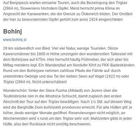
Auf Bergspezis warten einsame Touren, auch die Bezwingung des Triglav
(2864 m), Sloweniens höchstem Gipfel. Meist herrscht prima Klima im
Angesicht der Karawanken, die die Grenze zu Österreich bilden. Der Großteil
der hier zu bewundernden Gipfel gehört zum anno 1924 eingerichteten
Bohinj
www.bohinj.si
28 km südwestlich von Bled. Viel viel Natur, wenige Touristen. Stolze
Kawenzmänner bis 1800 m Höhe umzingeln den wundervollen Talkessel mit
dem Bohinjsee auf 475m. Hier herrscht häufig Frühnebel, der sich aber bis
Mittag meistens legt. Ein Wanderpfad am Nordufer führt zu FKK-Badestränden.
Rund um den Bohinjsee nehmen zahllose Pfade die Fährte auf: durch
unberührtes Gebirge und das Tal der sieben Seen auf Vogel (1922 m) oder
Triglav
(2864 m). Nicht unterschätzen!
Wunderschön: hinter der
Stara Fuzina
(Altstadt) von
Jezero
über die
Teufelsbrücke rein in die
Mostnica
-Schlucht, damit zugleich den ersten
Abschnitt der Tour auf den
Triglav
bewältigen. Nach 1½ Std. auf diesem Weg
wird die Berghütte
Dom bohinjskih prvoborcev
erreicht. Für alle Hütten gilt: je
höher, desto weniger Monate geöffnet. Reservierungen nicht möglich, an
Wochenenden wird´s rund um den
Triglav
sehr voll. Mahlzeiten gibts in jeder
Hütte, also den Rucksack nicht unnötig beschweren.