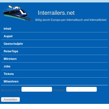
Direkt zum Inhalt
Interrailers.net
Billig durch Europa per Interrailbuch und Interrailticket
Hauptmenü
Inhalt
Aupair
Gastschuljahr
ReiseTops
Mitreisen
Jobs
Tickets
Mitwohnen
Benutzeranmeldung
Benutzername
Passwort