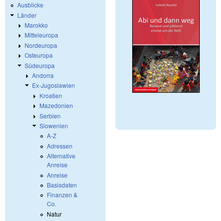
Ausblicke
Länder
Marokko
Mitteleuropa
Nordeuropa
Osteuropa
Südeuropa
Andorra
Ex-Jugoslawien
Kroatien
Mazedonien
Serbien
Slowenien
A-Z
Adressen
Alternative
Anreise
Anreise
Basisdaten
Finanzen &
Co.
Natur