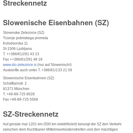
Streckennetz
Slowenische Eisenbahnen (SZ)
Slovenske Zeleznice (SZ)
Trzenje potniskega prometa
Kolodvorska 11
SI-1506 Ljubljana
T. ++386/61/291 43 23
Fax ++386/61/291 48 18
www.slo-zeleznice.si
(nur auf Slowenisch!)
Auskünfte auch unter T. +386/61/133 21 59
Slowenische Eisenbahnen (SZ)
Schäftlarnstr. 2
81371 München
T. +49-89-725 8028
Fax +49-89-725 5569
SZ-Streckennetz
Auf gerade mal 1201 km (500 km elektrifiziert) besorgt die SZ den Verkehr
zwischen dem fruchtbaren Mittelmeerküstenstreifen und den mächtigen