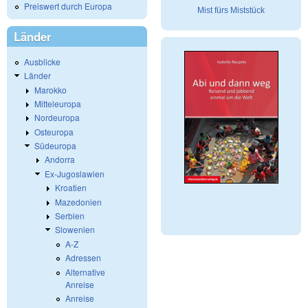
Preiswert durch Europa
Mist fürs Miststück
Länder
Ausblicke
Länder
Marokko
Mitteleuropa
Nordeuropa
Osteuropa
Südeuropa
Andorra
Ex-Jugoslawien
Kroatien
Mazedonien
Serbien
Slowenien
A-Z
Adressen
Alternative
Anreise
Anreise