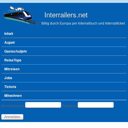
Direkt zum Inhalt
Interrailers.net
Billig durch Europa per Interrailbuch und Interrailticket
Hauptmenü
Inhalt
Aupair
Gastschuljahr
ReiseTops
Mitreisen
Jobs
Tickets
Mitwohnen
Benutzeranmeldung
Benutzername
Passwort