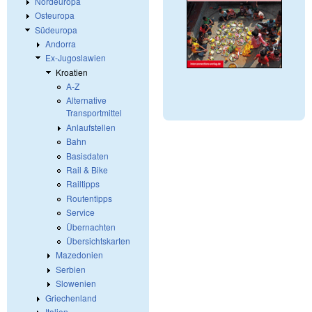
Nordeuropa
Osteuropa
Südeuropa
Andorra
Ex-Jugoslawien
Kroatien
A-Z
Alternative
Transportmittel
Anlaufstellen
Bahn
Basisdaten
Rail & Bike
Railtipps
Routentipps
Service
Übernachten
Übersichtskarten
Mazedonien
Serbien
Slowenien
Griechenland
Italien