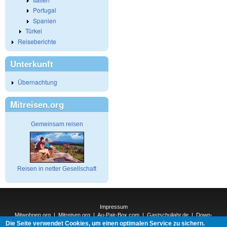
Portugal
Spanien
Türkei
Reiseberichte
Unterkunft
Übernachtung
Mitreisen.org
Gemeinsam reisen
Reisen in netter Gesellschaft
Impressum
Mitwohnen.org
|
Mitreisen.org
|
Au-Pair-Box.com
|
Gastschuljahr.de
|
Down-
Die Seite verwendet Cookies, um einen optimalen Service zu sichern.
Under.org
|
Elderpair.com
|