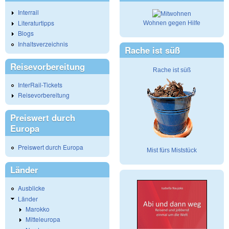
Interrail
Literaturtipps
Wohnen gegen Hilfe
Blogs
Inhaltsverzeichnis
Rache ist süß
Reisevorbereitung
Rache ist süß
InterRail-Tickets
Reisevorbereitung
Preiswert durch
Europa
Preiswert durch Europa
Mist fürs Miststück
Länder
Ausblicke
Länder
Marokko
Mitteleuropa