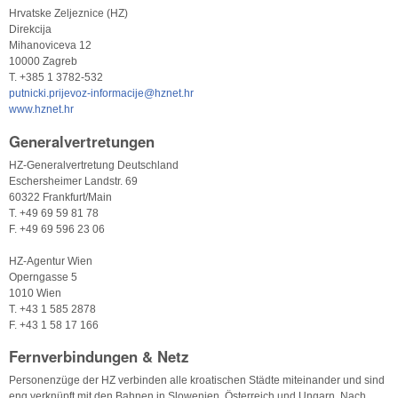
Hrvatske Zeljeznice (HZ)
Direkcija
Mihanoviceva 12
10000 Zagreb
T. +385 1 3782-532
putnicki.prijevoz-informacije@hznet.hr
www.hznet.hr
Generalvertretungen
HZ-Generalvertretung Deutschland
Eschersheimer Landstr. 69
60322 Frankfurt/Main
T. +49 69 59 81 78
F. +49 69 596 23 06
HZ-Agentur Wien
Operngasse 5
1010 Wien
T. +43 1 585 2878
F. +43 1 58 17 166
Fernverbindungen & Netz
Personenzüge der HZ verbinden alle kroatischen Städte miteinander und sind
eng verknüpft mit den Bahnen in Slowenien, Österreich und Ungarn. Nach