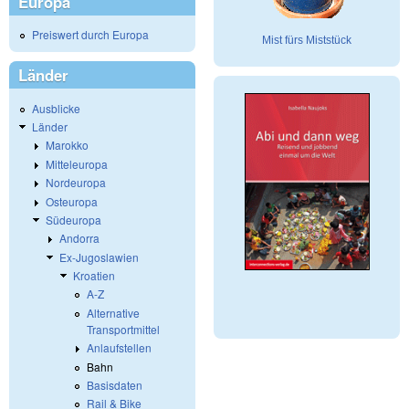
Europa
Preiswert durch Europa
Mist fürs Miststück
Länder
Ausblicke
Länder
Marokko
Mitteleuropa
Nordeuropa
Osteuropa
Südeuropa
Andorra
Ex-Jugoslawien
Kroatien
A-Z
Alternative
Transportmittel
Anlaufstellen
Bahn
Basisdaten
Rail & Bike