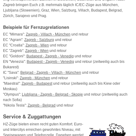
Zagreb
bringen Euch z.B. mehrmals täglich IC/EC-Züge aus München,
Ljubljana (Slowenien), Graz, Wien, Salzburg, Villach, Budapest, Belgrad,
Zürich, Sarajevo und Prag.
Beispiele für Fernzugrelationen
EC "Mimara":
Zagreb - Villach - München
und retour
EC "Agram":
Zagreb - Salzburg
und retour
EC "Croatia":
Zagreb - Wien
und retour
EC "Zagreb":
Zagreb - Wien
und retour
EC "Goldoni":
Budapest - Zagreb - Venedig
und retour
EN "Venezia":
Budapest - Zagreb - Venedig
und retour (zeitweilig auch bis
Bukarest)
IC "Sava":
Belgrad - Zagreb - Villach - München
und retour
"Lisinski":
Zagreb - München
und retour
"Maestral":
Zagreb - Budapest
und retour (zeitweilig auch bis Kiew oder
Moskau)
"Olympus":
Ljubljana - Zagreb - Belgrad - Skopje
und retour (zeitweilig auch
nach Sofia)
"Nikola Tesla":
Zagreb - Belgrad
und retour
Service & Zuggattungen
HZ-Züge bieten einen recht guten Komfort. Euro-
und Intercitys erreichen gewohntes Niveau, mit
Speisewagen und Telefonzelle. Daneben werdet