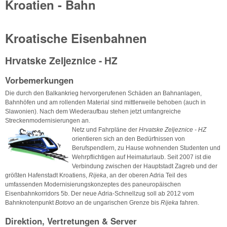
Kroatien - Bahn
Kroatische Eisenbahnen
Hrvatske Zeljeznice - HZ
Vorbemerkungen
Die durch den Balkankrieg hervorgerufenen Schäden an Bahnanlagen,
Bahnhöfen und am rollenden Material sind mittlerweile behoben (auch in
Slawonien). Nach dem Wiederaufbau stehen jetzt umfangreiche
Streckenmodernisierungen an.
Netz und Fahrpläne der
Hrvatske Zeljeznice - HZ
orientieren sich an den Bedürfnissen von
Berufspendlern, zu Hause wohnenden Studenten und
Wehrpflichtigen auf Heimaturlaub. Seit 2007 ist die
Verbindung zwischen der Hauptstadt Zagreb und der
größten Hafenstadt Kroatiens,
Rijeka
, an der oberen Adria Teil des
umfassenden Modernisierungskonzeptes des paneuropäischen
Eisenbahnkorridors 5b. Der neue Adria-Schnellzug soll ab 2012 vom
Bahnknotenpunkt
Botovo
an de ungarischen Grenze bis
Rijeka
fahren.
Direktion, Vertretungen & Server