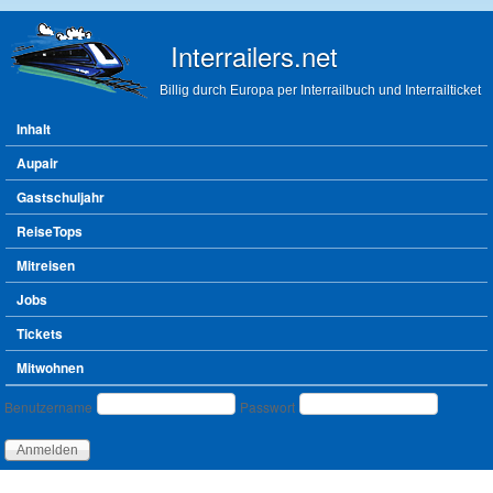
Direkt zum Inhalt
Interrailers.net
Billig durch Europa per Interrailbuch und Interrailticket
Hauptmenü
Inhalt
Aupair
Gastschuljahr
ReiseTops
Mitreisen
Jobs
Tickets
Mitwohnen
Benutzeranmeldung
Benutzername
Passwort