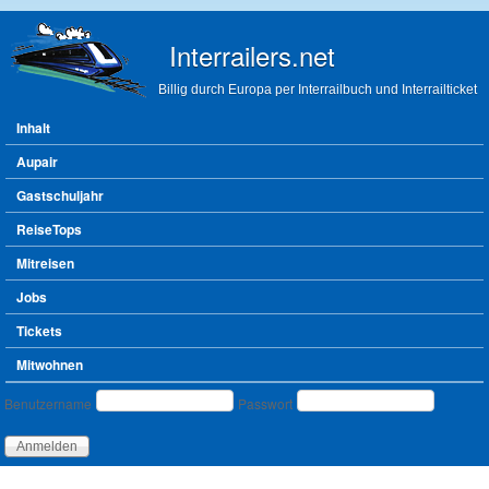
Direkt zum Inhalt
Interrailers.net
Billig durch Europa per Interrailbuch und Interrailticket
Hauptmenü
Inhalt
Aupair
Gastschuljahr
ReiseTops
Mitreisen
Jobs
Tickets
Mitwohnen
Benutzeranmeldung
Benutzername
Passwort