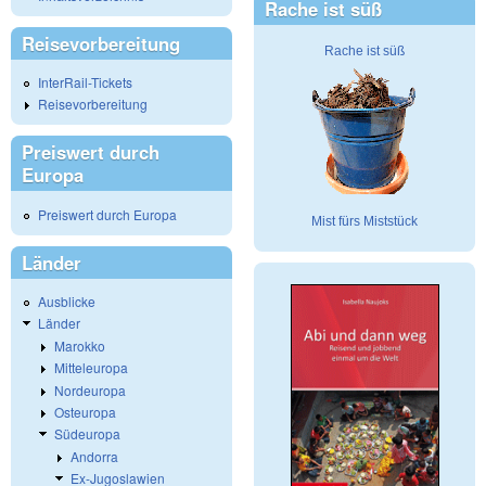
Rache ist süß
Reisevorbereitung
Rache ist süß
InterRail-Tickets
Reisevorbereitung
Preiswert durch
Europa
Preiswert durch Europa
Mist fürs Miststück
Länder
Ausblicke
Länder
Marokko
Mitteleuropa
Nordeuropa
Osteuropa
Südeuropa
Andorra
Ex-Jugoslawien