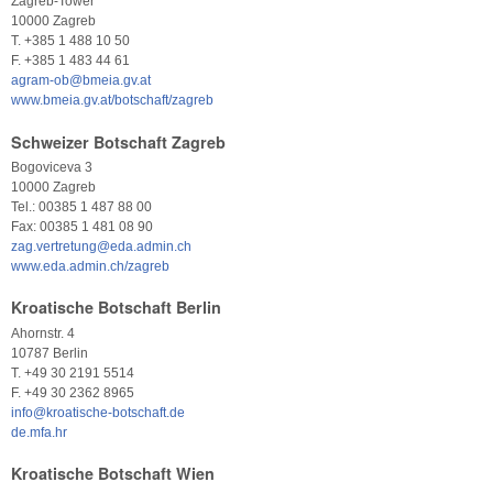
Zagreb-Tower
10000 Zagreb
T. +385 1 488 10 50
F. +385 1 483 44 61
agram-ob@bmeia.gv.at
www.bmeia.gv.at/botschaft/zagreb
Schweizer Botschaft Zagreb
Bogoviceva 3
10000 Zagreb
Tel.: 00385 1 487 88 00
Fax: 00385 1 481 08 90
zag.vertretung@eda.admin.ch
www.eda.admin.ch/zagreb
Kroatische Botschaft Berlin
Ahornstr. 4
10787 Berlin
T. +49 30 2191 5514
F. +49 30 2362 8965
info@kroatische-botschaft.de
de.mfa.hr
Kroatische Botschaft Wien