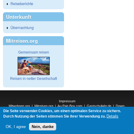
Reiseberichte
Unterkunft
Übernachtung
Mitreisen.org
Gemeinsam reisen
Reisen in netter Gesellschaft
Impressum
Mitwohnen.org
|
Mitreisen.org
|
Au-Pair-Box.com
|
Gastschuljahr.de
|
Down-
Die Seite verwendet Cookies, um einen optimalen Service zu sichern.
Under.org
|
Elderpair.com
|
Interconnections-Verlag.de
|
Natur-und-Umwelt.org
|
ReiseTops.com
|
Details
Durch Nutzung der Seiten stimmen Sie ihrer Verwendung zu.
Bewerben.com
|
Schenken.net
OK, I agree
Nein, danke