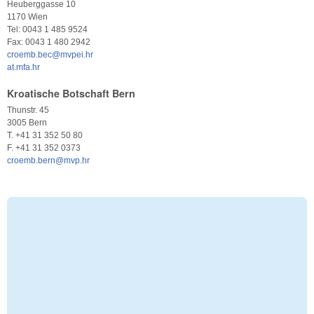
Heuberggasse 10
1170 Wien
Tel: 0043 1 485 9524
Fax: 0043 1 480 2942
croemb.bec@mvpei.hr
at.mfa.hr
Kroatische Botschaft Bern
Thunstr. 45
3005 Bern
T. +41 31 352 50 80
F. +41 31 352 0373
croemb.bern@mvp.hr