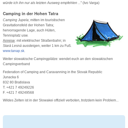
würde ich ihn nur als letzten Ausweg empfehlen ...
" (Ivo Varga)
Camping in der Hohen Tatra
Camping Jupela
; mitten im touristischen
Gravitationsfeld der Hohen Tatra;
hervorragende Lage, auch Hüten,
Tennisplatz usw.
Anreise
: mit elektrischer Straßenbahn; in
Stará Lesná
aussteigen, weiter 1 km zu Fuß.
www.tanap.sk
.
Weiter slowakische Campingplätze: wendet euch an den slowakischen
Campingverband
Federation of Camping and Caravanning in the Slovak Republic
Junacka 6
832 80 Bratislava
T. +421 7 49249226
F. +421 7 49249568
Wildes Zelten ist in der Slowakei offiziell verboten, trotzdem kein Problem...