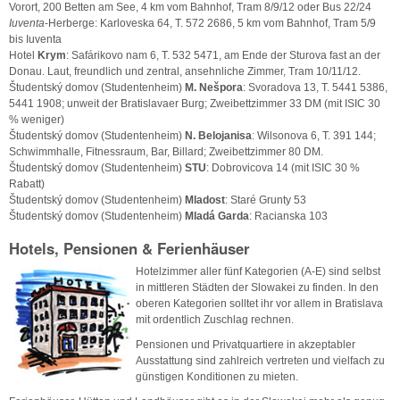
Vorort, 200 Betten am See, 4 km vom Bahnhof, Tram 8/9/12 oder Bus 22/24
Iuventa
-Herberge: Karloveska 64, T. 572 2686, 5 km vom Bahnhof, Tram 5/9
bis Iuventa
Hotel
Krym
: Safárikovo nam 6, T. 532 5471, am Ende der Sturova fast an der
Donau. Laut, freundlich und zentral, ansehnliche Zimmer, Tram 10/11/12.
Študentský domov (Studentenheim)
M. Nešpora
: Svoradova 13, T. 5441 5386,
5441 1908; unweit der Bratislavaer Burg; Zweibettzimmer 33 DM (mit ISIC 30
% weniger)
Študentský domov (Studentenheim)
N. Belojanisa
: Wilsonova 6, T. 391 144;
Schwimmhalle, Fitnessraum, Bar, Billard; Zweibettzimmer 80 DM.
Študentský domov (Studentenheim)
STU
: Dobrovicova 14 (mit ISIC 30 %
Rabatt)
Študentský domov (Studentenheim)
Mladost
: Staré Grunty 53
Študentský domov (Studentenheim)
Mladá Garda
: Racianska 103
Hotels, Pensionen & Ferienhäuser
Hotelzimmer aller fünf Kategorien (A-E) sind selbst
in mittleren Städten der Slowakei zu finden. In den
oberen Kategorien solltet ihr vor allem in Bratislava
mit ordentlich Zuschlag rechnen.
Pensionen und Privatquartiere in akzeptabler
Ausstattung sind zahlreich vertreten und vielfach zu
günstigen Konditionen zu mieten.