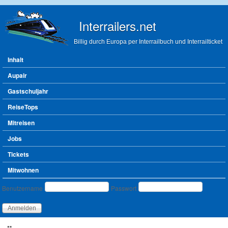
Direkt zum Inhalt
Interrailers.net
Billig durch Europa per Interrailbuch und Interrailticket
Hauptmenü
Inhalt
Aupair
Gastschuljahr
ReiseTops
Mitreisen
Jobs
Tickets
Mitwohnen
Benutzeranmeldung
Benutzername
Passwort