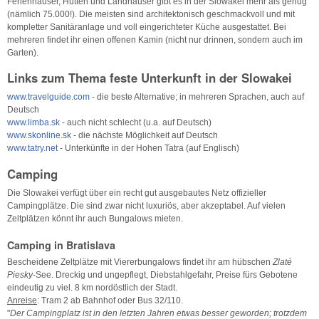
Ferienhäuser, Hütten und Landhäuser gibt es in der Slowakei mehr als genug
(nämlich 75.000!). Die meisten sind architektonisch geschmackvoll und mit
kompletter Sanitäranlage und voll eingerichteter Küche ausgestattet. Bei
mehreren findet ihr einen offenen Kamin (nicht nur drinnen, sondern auch im
Garten).
Links zum Thema feste Unterkunft in der Slowakei
www.travelguide.com
- die beste Alternative; in mehreren Sprachen, auch auf
Deutsch
www.limba.sk
- auch nicht schlecht (u.a. auf Deutsch)
www.skonline.sk
- die nächste Möglichkeit auf Deutsch
www.tatry.net
- Unterkünfte in der Hohen Tatra (auf Englisch)
Camping
Die Slowakei verfügt über ein recht gut ausgebautes Netz offizieller
Campingplätze. Die sind zwar nicht luxuriös, aber akzeptabel. Auf vielen
Zeltplätzen könnt ihr auch Bungalows mieten.
Camping in Bratislava
Bescheidene Zeltplätze mit Viererbungalows findet ihr am hübschen
Zlaté
Piesky
-See. Dreckig und ungepflegt, Diebstahlgefahr, Preise fürs Gebotene
eindeutig zu viel. 8 km nordöstlich der Stadt.
Anreise
: Tram 2 ab Bahnhof oder Bus 32/110.
"
Der Campingplatz ist in den letzten Jahren etwas besser geworden; trotzdem