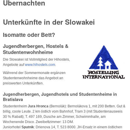
Übernachten
Unterkünfte in der Slowakei
Isomatte oder Bett?
Jugendherbergen, Hostels &
Studentenwohnheime
Die Slowakei ist Vollmitglied der Hihostels,
Angebote auf
www.hihostels.com
.
Während der Sommermonate ergänzen
Studentenwohnheime das Angebot an
preiswerten Unterkünften.
Jugendherbergen, Jugendhotels und Studentenheime in
Bratislava
Studentenheim
Jura Hronca
(Bernolák): Bernolákova 1, mit 200 Betten. Gut &
billig, coole Leute. 2 km östlich vom Bahnhof, Tram 3 (mit Studentenausweis
30 % Rabatt); T. 497 169, Dusche am Zimmer, Schwimmhalle, am
Wochenende Disco. Zweibettzimmer: 13 DM.
Juniorhotel
Sputnik
: Drienova 14, T. 523 8000. JH-Ersatz in einem östlichen