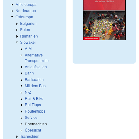
Mitteleuropa
Nordeuropa
Osteuropa
Bulgarien
Polen
Rumänien
Slowakei
A-M
Alternative
Transportmittel
Anlaufstellen
Bahn
Basisdaten
Mit dem Bus
N-Z
Rail & Bike
RailTipps
Routentipps
Service
Übernachten
Übersicht
Tschechien