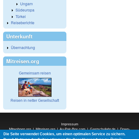
Ungarn
Südeuropa
Türkei
Reiseberichte
Unterkunft
Übernachtung
Mitreisen.org
Gemeinsam reisen
Reisen in netter Gesellschaft
Impressum
Mitwohnen.org
|
Mitreisen.org
|
Au-Pair-Box.com
|
Gastschuljahr.de
|
Down-
Die Seite verwendet Cookies, um einen optimalen Service zu sichern.
Under.org
|
Elderpair.com
|
Interconnections-Verlag.de
|
Natur-und-Umwelt.org
|
ReiseTops.com
|