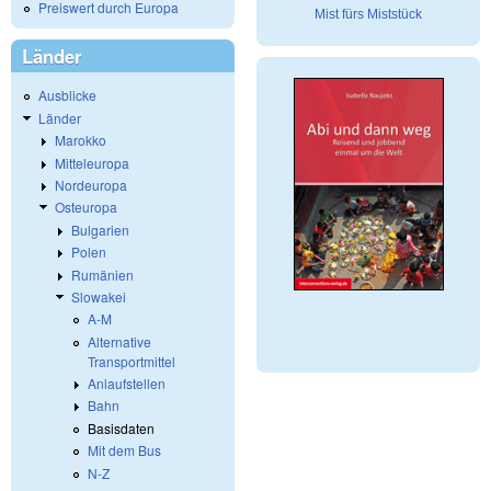
Preiswert durch Europa
Mist fürs Miststück
Länder
Ausblicke
Länder
Marokko
Mitteleuropa
Nordeuropa
Osteuropa
Bulgarien
Polen
Rumänien
Slowakei
A-M
Alternative
Transportmittel
Anlaufstellen
Bahn
Basisdaten
Mit dem Bus
N-Z