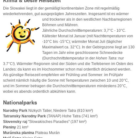
Die Slowakei liegt in der gemäßigt kontinentalen Zone mit regelmäßig
wiederkehrenden, gut ausgeprägten Jahreszeiten. Insgesamt ist es wärmer
und trockener als in den westlichen
Nachbarregionen
Böhmen und Mähren.
Jährliche Durchschnitttemperaturen: 3,7°C - 10°C.
Kältester Monat ist Januar (mit Nachttemperaturen von
-10°C bis -15°C); wärmster Monat Juli (täglicher
Maximalwert ca. 32°C). In der Gebirgszone liegt an 130
Tagen im Jahr eine geschlossene Schneedecke
(Durchschnittstemperatur in der
Hohen Tatra
: nur
3.7°C!). Wärmster Regionen sind der Süden und die Tiefebenen im Osten des
Landes: da kann es im Hochsommer schon mal ordentlich drückend werden.
Als günstige Reisezeit empfehlen wir Frühling und Sommer: im Frühjahr
scheint nämlich häufig die Sonne mit Temperaturen zwischen 10 und 20°C,
und im Sommer betragen die Durchschnitttemperaturen mindestens 20°C,
wobei es abends ordentlich abkühlen kann.
Nationalparks
Narodny Park
Nizkych Tatier, Niedere Tatra (810 km²)
Tatransky Narodny Park
(TANAP) Hohe Tatra (741 km²)
Slovensky raj
"Slowakisches Paradies" (197 km²)
Pieniny
21 km²
Muránska planina
Plateau Murán