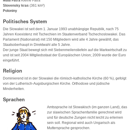
Malá Fatra
Kleine Fatra
Slovensky kras
(361 km²)
Poloniny
Politisches System
Die Slowakei ist seit dem 1. Januar 1993 unabhängige Republik, nach 75
Jahren Koexistenz mit Tschechien im Staatenverband Tschechoslowakei. Das
Parlament (Nationalrat) mit 150 Mitgliedern wird alle 4 Jahre gewählt, das
Staatsoberhaupt in Direktwahl alle 5 Jahre.
Der junge Staat bewegt sich mit Siebenmeilenstiefeln auf die Markwirtschaft zu
und ist seit 2004 Mitgliedsstaat der Europäischen Union; 2009 wurde der Euro
eingeführt.
Religion
Dominierend ist in der Slowakei die römisch-katholische Kirche (60 %), gefolgt
von der Lutherisch-Augsburgischen Kirche. Orthodoxe und jüdische
Minderheiten.
Sprachen
Amtssprache ist Slowakisch (im ganzen Land), das
zur slawischen Sprachenfamilie gerechnet wird
und für deutsche Zungen nicht leicht zu erlernen
sein soll. Regional wird auch Ungarisch als
Muttersprache gesprochen.