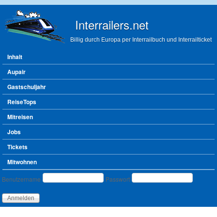
Direkt zum Inhalt
Interrailers.net
Billig durch Europa per Interrailbuch und Interrailticket
Hauptmenü
Inhalt
Aupair
Gastschuljahr
ReiseTops
Mitreisen
Jobs
Tickets
Mitwohnen
Benutzeranmeldung
Benutzername
Passwort