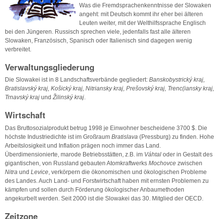
Was die Fremdsprachenkenntnisse der Slowaken
angeht: mit Deutsch kommt ihr eher bei älteren
Leuten weiter, mit der Welthilfssprache Englisch
bei den Jüngeren. Russisch sprechen viele, jedenfalls fast alle älteren
Slowaken, Französisch, Spanisch oder Italienisch sind dagegen wenig
verbreitet.
Verwaltungsgliederung
Die Slowakei ist in 8 Landschaftsverbände gegliedert:
Banskobystrický kraj,
Bratislavský kraj, Košický kraj, Nitriansky kraj, Prešovský kraj, Trenc(iansky kraj,
Trnavský kraj
und
Žilinský kraj
.
Wirtschaft
Das Bruttosozialprodukt betrug 1998 je Einwohner bescheidene 3700 $. Die
höchste Industriedichte ist im Großraum
Bratislava
(Pressburg) zu finden. Hohe
Arbeitslosigkeit und Inflation prägen noch immer das Land.
Überdimensionierte, marode Betriebsstätten, z.B. im
Váhtal
oder in Gestalt des
gigantischen, von Russland gebauten Atomkraftwerks
Mochovce
zwischen
Nitra
und
Levice
, verkörpern die ökonomischen und ökologischen Probleme
des Landes. Auch Land- und Forstwirtschaft haben mit ernsten Problemen zu
kämpfen und sollen durch Förderung ökologischer Anbaumethoden
angekurbelt werden. Seit 2000 ist die Slowakei das 30. Mitglied der OECD.
Zeitzone