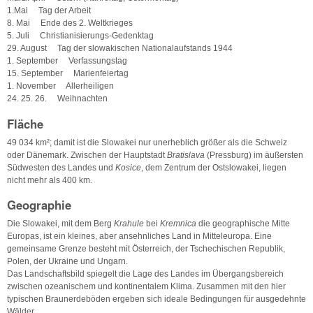
1.Mai Tag der Arbeit
8. Mai Ende des 2. Weltkrieges
5. Juli Christianisierungs-Gedenktag
29. August Tag der slowakischen Nationalaufstands 1944
1. September Verfassungstag
15. September Marienfeiertag
1. November Allerheiligen
24. 25. 26. Weihnachten
Fläche
49 034 km²; damit ist die Slowakei nur unerheblich größer als die Schweiz
oder Dänemark. Zwischen der Hauptstadt
Bratislava
(Pressburg) im äußersten
Südwesten des Landes und
Kosice
, dem Zentrum der Ostslowakei, liegen
nicht mehr als 400 km.
Geographie
Die Slowakei, mit dem Berg
Krahule
bei
Kremnica
die geographische Mitte
Europas, ist ein kleines, aber ansehnliches Land in Mitteleuropa. Eine
gemeinsame Grenze besteht mit Österreich, der Tschechischen Republik,
Polen, der Ukraine und Ungarn.
Das Landschaftsbild spiegelt die Lage des Landes im Übergangsbereich
zwischen ozeanischem und kontinentalem Klima. Zusammen mit den hier
typischen Braunerdeböden ergeben sich ideale Bedingungen für ausgedehnte
Wälder.