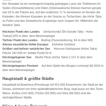
Die Slowakei ist ein vorwiegend hügelig-gebirgiges Land; die Tiefebenen im
Süden (Donautiefebene) und Osten (Ostslowakische Ebene) machen gerade
mal 29 % der Fläche aus. Auf den restlichen 71 % dominieren im Norden die
Karpaten: die
Kleinen Karpaten
an der Grenze zu Tschechien, die
Hohe Tatra
zu Polen und das
Slowakische Erzgebirge
nach Ungarn hin. Mittendrin die
Niedere Tatra
.
Höchster Punkt des Landes
Gerlachovský Štit
(Vysoke Tatry - Hohe
Tratra)2,655 m über dem Meeresspiegel
Tiefster Punkt des Landes
Bodrog
(Flussniederung, 94 m über NN)
Älteste eiszeitliche Höhle Europas
Eishöhle
Dobšiná
Größter und tiefster natürlicher See
Hincovo
-Gebirgssee (Hohe Tatra)
Fläche 182.000 m²; tiefster Punkt 53 m
Höchstgelegener See
Modre Pleso
(
Hohe Tatra
) 2,157 m über dem
Meeresspiegel
Höchstgelegenes Postamt
Auf dem Gipfel des Berges
Lomnický štít
2634 m
über dem Meeresspiegel
Hauptstadt & größte Städte
Hauptstadt ist
Bratislava
(Pressburg) mit 452.000 Einwohnern; die Stadt an der
Donau, dominiert von ihrer spätmittelalterlichen Burg, liegt quasi vor den Toren
Wiens.
Košice
(242.000),
Prešov
(93.000) und
Nitra
(88.000) sind die
nächstgrößeren Städte.
Klima & beste Reisezeit