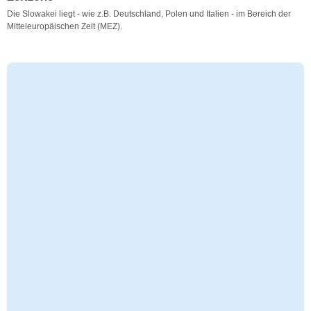
Die Slowakei liegt - wie z.B. Deutschland, Polen und Italien - im Bereich der
Mitteleuropäischen Zeit (MEZ).