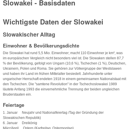
Slowakei - Basisdaten
Wichtigste Daten der Slowakei
Slowakischer Alltag
Einwohner & Bevölkerungsdichte
Die Slowakei hat rund 5,5 Mio. Einwohner; macht 110 Einwohner je km², was
im europäischen Vergleich nicht besonders viel ist. Die Slowaken stellen 87,7
% der Bevölkerung, gefolgt von Ungarn (10,6 %), Tschechen (1 %), Deutschen,
Ukrainern, Polen und Roma. Sie gehören zur Völkergruppe der Westslawen
und haben ihr Land im frühen Mittelalter besiedelt. Jahrhunderte unter
ungarischer Herrschaft endeten 1918 in einem gemeinsamen Nationalstaat mit
den Tschechen. Die "samtene Revolution" in der Tschechoslowakei 1989
läutete Anfang 1993 die einvernehmliche Trennung der beiden ungleichen
Bruderstaaten ein.
Feiertage
1. Januar Neujahr und Nationalfeiertag /Tag der Gründung der
Slowakischen Republik)
6. Januar Dreikönig
März/April Ostern (Karfreitag, Ostermontag)