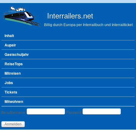
Direkt zum Inhalt
Interrailers.net
Billig durch Europa per Interrailbuch und Interrailticket
Hauptmenü
Inhalt
Aupair
Gastschuljahr
ReiseTops
Mitreisen
Jobs
Tickets
Mitwohnen
Benutzeranmeldung
Benutzername
Passwort