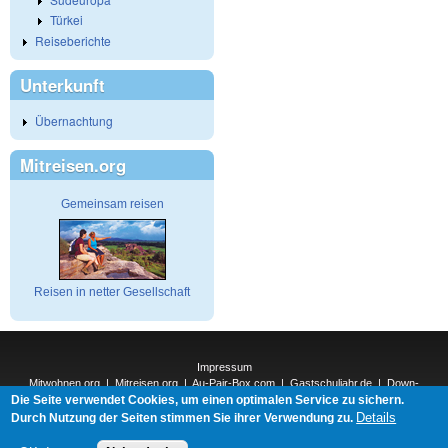
Türkei
Reiseberichte
Unterkunft
Übernachtung
Mitreisen.org
Gemeinsam reisen
Reisen in netter Gesellschaft
Impressum
Mitwohnen.org
|
Mitreisen.org
|
Au-Pair-Box.com
|
Gastschuljahr.de
|
Down-
Die Seite verwendet Cookies, um einen optimalen Service zu sichern.
Under.org
|
Elderpair.com
|
Interconnections-Verlag.de
|
Natur-und-Umwelt.org
|
ReiseTops.com
|
Details
Durch Nutzung der Seiten stimmen Sie ihrer Verwendung zu.
Bewerben.com
|
Schenken.net