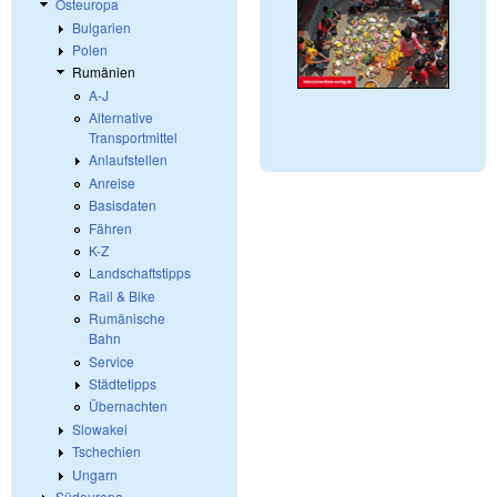
Osteuropa
Bulgarien
Polen
Rumänien
A-J
Alternative
Transportmittel
Anlaufstellen
Anreise
Basisdaten
Fähren
K-Z
Landschaftstipps
Rail & Bike
Rumänische
Bahn
Service
Städtetipps
Übernachten
Slowakei
Tschechien
Ungarn
Südeuropa