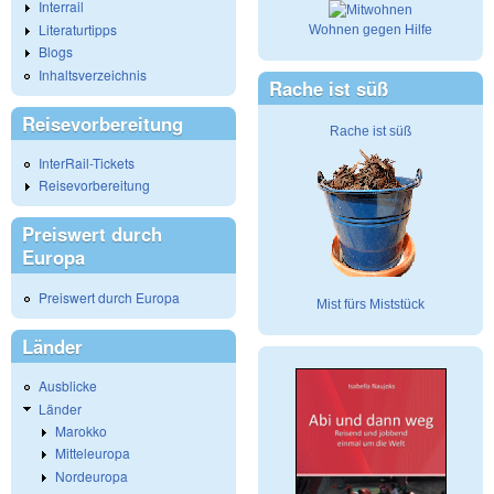
Interrail
Literaturtipps
Wohnen gegen Hilfe
Blogs
Inhaltsverzeichnis
Rache ist süß
Reisevorbereitung
Rache ist süß
InterRail-Tickets
Reisevorbereitung
Preiswert durch
Europa
Preiswert durch Europa
Mist fürs Miststück
Länder
Ausblicke
Länder
Marokko
Mitteleuropa
Nordeuropa