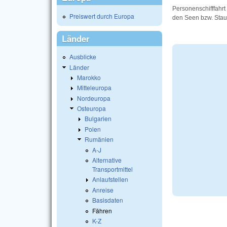
Personenschifffahrt
Preiswert durch Europa
den Seen bzw. Sta
Länder
Ausblicke
Länder
Marokko
Mitteleuropa
Nordeuropa
Osteuropa
Bulgarien
Polen
Rumänien
A-J
Alternative
Transportmittel
Anlaufstellen
Anreise
Basisdaten
Fähren
K-Z