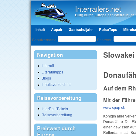
Interrailers.net
Billig durch Europa per Interrailbuch u
Hauptmenü
Inhalt
Aupair
Gastschuljahr
ReiseTops
Mitreis
Benutzeranmeldung
Benutzername
Passwort
Slowakei
Navigation
Interrail
Literaturtipps
Donaufäh
Blogs
Inhaltsverzeichnis
Auf dem Rh
Reisevorbereitung
Mit der Fähre
www.spap.sk
InterRail-Tickets
Reisevorbereitung
Königin aller Verke
Donaufähre. Der Fä
Preiswert durch
einen gewissen Aufs
Rotterdam nach Bra
Europa