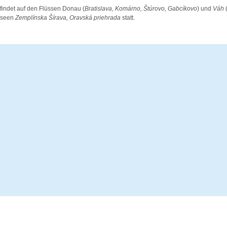
 findet auf den Flüssen Donau (
Bratislava, Komárno, Štúrovo, Gabcíkovo
) und
Váh
useen
Zemplínska Šírava, Oravská priehrada
statt.