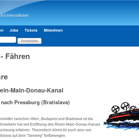
Direkt zum Inhalt
nd Interrailticket
en
Jobs
Tickets
Mitwohnen
 - Fähren
re
ein-Main-Donau-Kanal
 nach Pressburg (Bratislava)
hrsmittel zwischen
Wien
,
Budapest
und
Bratislava
ist die
hrverkehr hat seit Eröffnung des Rhein-Main-Donau-Kanals
chwung erfahren. Theoretisch könnt ihr euch also von
tislava auf dem "Seeweg" fortbewegen.