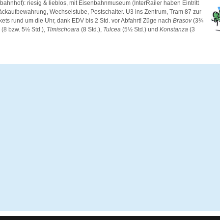
bahnhof): riesig & lieblos, mit Eisenbahnmuseum (InterRailer haben Eintritt
epäckaufbewahrung, Wechselstube, Postschalter. U3 ins Zentrum, Tram 87 zur
ckets rund um die Uhr, dank EDV bis 2 Std. vor Abfahrt! Züge nach
Brasov
(3¾
u
(8 bzw. 5½ Std.),
Timischoara
(8 Std.),
Tulcea
(5½ Std.) und
Konstanza
(3