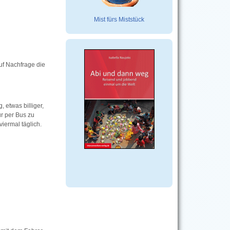
Mist fürs Miststück
uf Nachfrage die
 etwas billiger,
ur per Bus zu
iermal täglich.