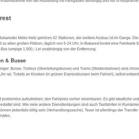
Fahrradmitnahme von der Auslastung mit Fahrgästen abhängig und nur in Absprache
rest
karester Metro-Netz gehören 42 Stationen, der weitere Ausbau ist im Gange. Die 
 zu allen großen Plätzen, täglich von 5-24 Uhr; in Bukarest kostet eine Fahrkarte f
Bus lumpige 1.000,- Lei unabhängig von der Entfernung.
en & Busse
eniger: Busse, Trolleys (Oberleitungsbusse) und Trams (Straßenbahnen) sind chroni
hr rar; Tickets an Kiosken (in grünen Expressbussen beim Fahrer!), selbst entwert
t problemlos aufzutreiben; den Fahrpreis vorher vereinbaren. Es gibt staatliche und 
estattet sind. Wie viele andere Dienstleistungen sind auch Taxifahrten in Rumänien
nnen jedenfalls billig sein (Verhandlungssache). Teuer ist allerdings der Transfer
ghäfen.