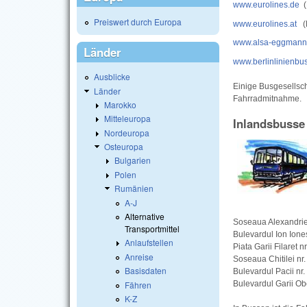
www.eurolines.de
(
Preiswert durch Europa
www.eurolines.at
(E
www.alsa-eggmann
Länder
www.berlinlinienbu
Ausblicke
Einige Busgesellsch
Länder
Fahrradmitnahme.
Marokko
Mitteleuropa
Inlandsbusse
Nordeuropa
Osteuropa
Bulgarien
Polen
Rumänien
A-J
Alternative
Soseaua Alexandriei
Transportmittel
Bulevardul Ion Iones
Anlaufstellen
Piata Garii Filaret nr
Anreise
Soseaua Chitilei nr
Basisdaten
Bulevardul Pacii nr.
Fähren
Bulevardul Garii Obo
K-Z