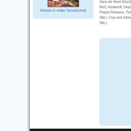
Gara de Nord
(Nord
frei!), Auskunft, G
Reisen in netter Gesellschaft
Piatza Romana
. Ti
Std.),
Cluj
und
Sibi
Std.).