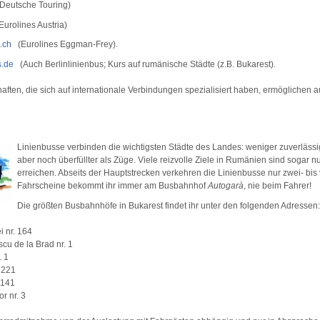
Deutsche Touring)
urolines Austria)
.ch
(Eurolines Eggman-Frey).
s.de
(Auch Berlinlinienbus; Kurs auf rumänische Städte (z.B. Bukarest).
aften, die sich auf internationale Verbindungen spezialisiert haben, ermöglichen a
Linienbusse verbinden die wichtigsten Städte des Landes: weniger zuverlässig,
aber noch überfüllter als Züge. Viele reizvolle Ziele in Rumänien sind sogar n
erreichen. Abseits der Hauptstrecken verkehren die Linienbusse nur zwei- bis v
Fahrscheine bekommt ihr immer am Busbahnhof
Autogarà
, nie beim Fahrer!
Die größten Busbahnhöfe in Bukarest findet ihr unter den folgenden Adressen:
 nr. 164
cu de la Brad nr. 1
. 1
. 221
 141
r nr. 3