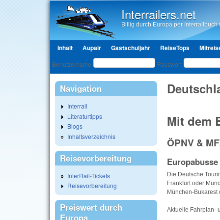
Interrailers.net
Billig durch Europa per Interrailbuch u
Hauptmenü
Inhalt
Aupair
Gastschuljahr
ReiseTops
Mitreis
Benutzeranmeldung
Benutzername
Passwort
Deutschla
Navigation
Interrail
Literaturtipps
Mit dem 
Blogs
Inhaltsverzeichnis
ÖPNV & MF
Reisevorbereitung
Europabusse
Die Deutsche Touring
InterRail-Tickets
Frankfurt oder Mün
Reisevorbereitung
München-Bukarest d
Preiswert durch
Aktuelle Fahrplan- 
Europa