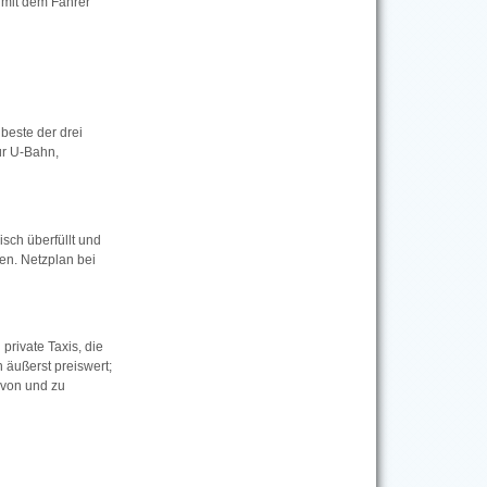
 mit dem Fahrer
beste der drei
ür U-Bahn,
sch überfüllt und
en. Netzplan bei
private Taxis, die
 äußerst preiswert;
 von und zu