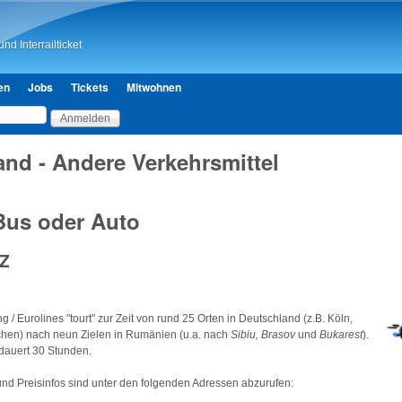
Direkt zum Inhalt
nd Interrailticket
en
Jobs
Tickets
Mitwohnen
nd - Andere Verkehrsmittel
Bus oder Auto
Z
 / Eurolines "tourt" zur Zeit von rund 25 Orten in Deutschland (z.B. Köln,
chen) nach neun Zielen in Rumänien (u.a. nach
Sibiu, Brasov
und
Bukarest
).
auert 30 Stunden.
und Preisinfos sind unter den folgenden Adressen abzurufen: