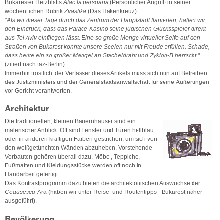
Bukarester Hetzblatts
Atac la persoana
(Persönlicher Angriff) in seiner
wöchentlichen Rubrik
Zvastika
(Das Hakenkreuz):
"
Als wir dieser Tage durch das Zentrum der Hauptstadt flanierten, hatten wir
den Eindruck, dass das Palace-Kasino seine jüdischen Glücksspieler direkt
aus Tel Aviv einfliegen lässt. Eine so große Menge virtueller Seife auf den
Straßen von Bukarest konnte unsere Seelen nur mit Freude erfüllen. Schade,
dass heute ein so großer Mangel an Stacheldraht und Zyklon-B herrscht.
"
(zitiert nach taz-Berlin).
Immerhin tröstlich: der Verfasser dieses Artikels muss sich nun auf Betreiben
des Justizministers und der Generalstaatsanwaltschaft für seine Äußerungen
vor Gericht verantworten.
Architektur
Die traditionellen, kleinen Bauernhäuser sind ein
malerischer Anblick. Oft sind Fenster und Türen hellblau
oder in anderen kräftigen Farben gestrichen, um sich von
den weißgetünchten Wänden abzuheben. Vorstehende
Vorbauten gehören überall dazu. Möbel, Teppiche,
Fußmatten und Kleidungsstücke werden oft noch in
Handarbeit gefertigt.
Das Kontrastprogramm dazu bieten die architektonischen Auswüchse der
Ceausescu
-Ära (haben wir unter Reise- und Routentipps - Bukarest näher
ausgeführt).
Bevölkerung