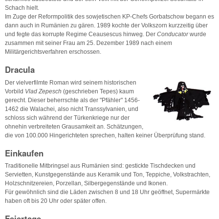
Schach hielt.
Im Zuge der Reformpolitik des sowjetischen KP-Chefs Gorbatschow begann es
dann auch in Rumänien zu gären. 1989 kochte der Volkszorn kurzzeitig über
und fegte das korrupte Regime Ceausescus hinweg. Der
Conducator
wurde
zusammen mit seiner Frau am 25. Dezember 1989 nach einem
Militärgerichtsverfahren erschossen.
Dracula
Der vielverfilmte Roman wird seinem historischen
Vorbild
Vlad Zepesch
(geschrieben Tepes) kaum
gerecht. Dieser beherrschte als der "Pfähler" 1456-
1462 die Walachei, also nicht Transsylvanien, und
schloss sich während der Türkenkriege nur der
ohnehin verbreiteten Grausamkeit an. Schätzungen,
die von 100.000 Hingerichteten sprechen, halten keiner Überprüfung stand.
Einkaufen
Traditionelle Mitbringsel aus Rumänien sind: gestickte Tischdecken und
Servietten, Kunstgegenstände aus Keramik und Ton, Teppiche, Volkstrachten,
Holzschnitzereien, Porzellan, Silbergegenstände und Ikonen.
Für gewöhnlich sind die Läden zwischen 8 und 18 Uhr geöffnet, Supermärkte
haben oft bis 20 Uhr oder später offen.
Feiertage