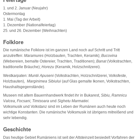
1. und 2. Januar (Neujahr)
Ostermontag
1. Mai (Tag der Arbeit)
1. Dezember (Nationalfeiertag)
25. und 26. Dezember (Weihnachten)
Folklore
Die rumänische Folklore ist im ganzen Land noch auf Schritt und Tritt
anzutreffen:
Maramures
(Holzbauten, Trachten, Keramik);
Bucovina
(Webereien, bemalte Ostereier, Trachten, Traditionen);
Banat
(Volkstrachten,
traditionelle Bräuche);
Horezu
(Keramik, Holzschnitzerei).
Westkarpaten:
Muntii Apuseni
(Volkstrachten, Holzschnitzerei, Volksfeste,
Holzbauten),
Marginimea Sibiului
(auf Glas gemalte Ikonen, Volkstrachten,
Haushaltsgegenstände).
Museen mit altem Bauernhandwerk findet ihr in Bukarest,
Sibiu, Ramnicu
Valcea, Focsani, Timisoara
und
Sighetu Marmatiei.
Volksmusik und Volkstanz sind im Leben der Rumänen auch heute noch
wichtige Konstanten. Die rumänische Volksmusik ist übrigens mitreißend und
sehr lebendig.
Geschichte
Das heutige Gebiet Rumäniens ist seit der Altsteinzeit besiedelt Vorfahren der