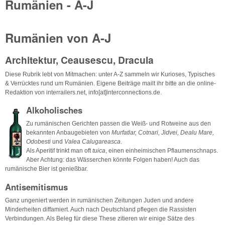
Rumänien - A-J
Rumänien von A-J
Architektur, Ceausescu, Dracula
Diese Rubrik lebt von Mitmachen: unter A-Z sammeln wir Kurioses, Typisches
& Verrücktes rund um Rumänien. Eigene Beiträge mailt ihr bitte an die online-
Redaktion von interrailers.net, info[at]interconnections.de.
Alkoholisches
Zu rumänischen Gerichten passen die Weiß- und Rotweine aus den
bekannten Anbaugebieten von
Murfatlar, Cotnari, Jidvei, Dealu Mare,
Odobesti
und
Valea Calugareasca
.
Als Aperitif trinkt man oft
tuica
, einen einheimischen Pflaumenschnaps.
Aber Achtung: das Wässerchen könnte Folgen haben! Auch das
rumänische Bier ist genießbar.
Antisemitismus
Ganz ungeniert werden in rumänischen Zeitungen Juden und andere
Minderheiten diffamiert. Auch nach Deutschland pflegen die Rassisten
Verbindungen. Als Beleg für diese These zitieren wir einige Sätze des