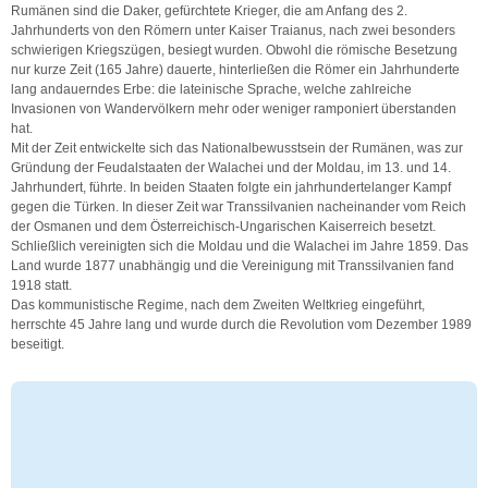
Rumänen sind die Daker, gefürchtete Krieger, die am Anfang des 2.
Jahrhunderts von den Römern unter Kaiser Traianus, nach zwei besonders
schwierigen Kriegszügen, besiegt wurden. Obwohl die römische Besetzung
nur kurze Zeit (165 Jahre) dauerte, hinterließen die Römer ein Jahrhunderte
lang andauerndes Erbe: die lateinische Sprache, welche zahlreiche
Invasionen von Wandervölkern mehr oder weniger ramponiert überstanden
hat.
Mit der Zeit entwickelte sich das Nationalbewusstsein der Rumänen, was zur
Gründung der Feudalstaaten der Walachei und der Moldau, im 13. und 14.
Jahrhundert, führte. In beiden Staaten folgte ein jahrhundertelanger Kampf
gegen die Türken. In dieser Zeit war Transsilvanien nacheinander vom Reich
der Osmanen und dem Österreichisch-Ungarischen Kaiserreich besetzt.
Schließlich vereinigten sich die Moldau und die Walachei im Jahre 1859. Das
Land wurde 1877 unabhängig und die Vereinigung mit Transsilvanien fand
1918 statt.
Das kommunistische Regime, nach dem Zweiten Weltkrieg eingeführt,
herrschte 45 Jahre lang und wurde durch die Revolution vom Dezember 1989
beseitigt.