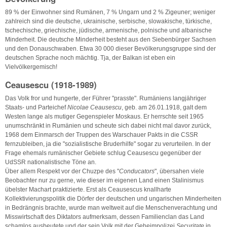
89 % der Einwohner sind Rumänen, 7 % Ungarn und 2 % Zigeuner; weniger
zahlreich sind die deutsche, ukrainische, serbische, slowakische, türkische,
tschechische, griechische, jüdische, armenische, polnische und albanische
Minderheit. Die deutsche Minderheit besteht aus den Siebenbürger Sachsen
und den Donauschwaben. Etwa 30 000 dieser Bevölkerungsgruppe sind der
deutschen Sprache noch mächtig. Tja, der Balkan ist eben ein
Vielvölkergemisch!
Ceausescu (1918-1989)
Das Volk fror und hungerte, der Führer "prasste". Rumäniens langjähriger
Staats- und Parteichef
Nicolae Ceausescu
, geb. am 26.01.1918, galt dem
Westen lange als mutiger Gegenspieler Moskaus. Er herrschte seit 1965
unumschränkt in Rumänien und scheute sich dabei nicht mal davor zurück,
1968 dem Einmarsch der Truppen des Warschauer Pakts in die CSSR
fernzubleiben, ja die "sozialistische Bruderhilfe" sogar zu verurteilen. In der
Frage ehemals rumänischer Gebiete schlug Ceausescu gegenüber der
UdSSR nationalistische Töne an.
Über allem Respekt vor der Chuzpe des "
Conducators
", übersahen viele
Beobachter nur zu gerne, wie dieser im eigenen Land einen Stalinismus
übelster Machart praktizierte. Erst als Ceausescus knallharte
Kollektivierungspolitik die Dörfer der deutschen und ungarischen Minderheiten
in Bedrängnis brachte, wurde man weltweit auf die Menschenverachtung und
Misswirtschaft des Diktators aufmerksam, dessen Familienclan das Land
schamlos ausbeutete und der sein Volk mit der Geheimpolizei
Securitate
in