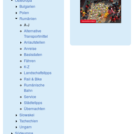
Osteuropa
Bulgarien
Polen
Rumänien
A-J
Alternative
Transportmittel
Anlaufstellen
Anreise
Basisdaten
Fähren
K-Z
Landschaftstipps
Rail & Bike
Rumänische
Bahn
Service
Städtetipps
Übernachten
Slowakei
Tschechien
Ungarn
Südeuropa