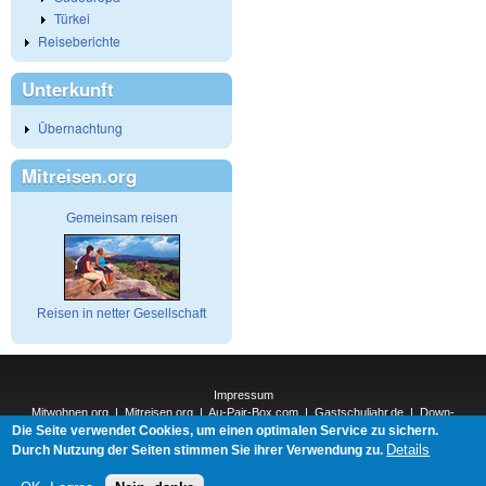
Türkei
Reiseberichte
Unterkunft
Übernachtung
Mitreisen.org
Gemeinsam reisen
Reisen in netter Gesellschaft
Impressum
Mitwohnen.org
|
Mitreisen.org
|
Au-Pair-Box.com
|
Gastschuljahr.de
|
Down-
Die Seite verwendet Cookies, um einen optimalen Service zu sichern.
Under.org
|
Elderpair.com
|
Interconnections-Verlag.de
|
Natur-und-Umwelt.org
|
ReiseTops.com
|
Details
Durch Nutzung der Seiten stimmen Sie ihrer Verwendung zu.
Bewerben.com
|
Schenken.net