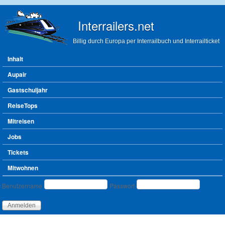
Direkt zum Inhalt
Interrailers.net
Billig durch Europa per Interrailbuch und Interrailticket
Hauptmenü
Inhalt
Aupair
Gastschuljahr
ReiseTops
Mitreisen
Jobs
Tickets
Mitwohnen
Benutzeranmeldung
Benutzername
Passwort