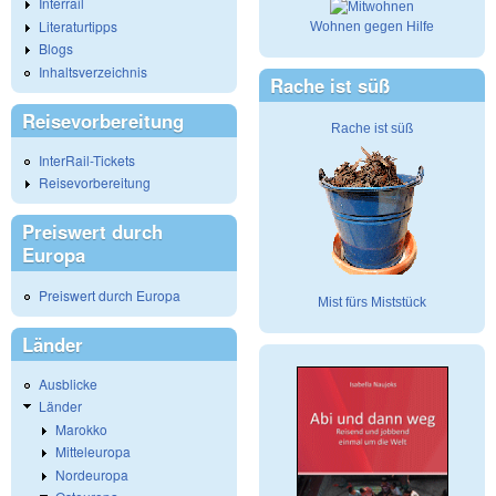
Interrail
Literaturtipps
Wohnen gegen Hilfe
Blogs
Inhaltsverzeichnis
Rache ist süß
Reisevorbereitung
Rache ist süß
InterRail-Tickets
Reisevorbereitung
Preiswert durch
Europa
Preiswert durch Europa
Mist fürs Miststück
Länder
Ausblicke
Länder
Marokko
Mitteleuropa
Nordeuropa