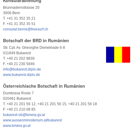
Konsularabteilung
Brunnadernstrasse 20
3006 Bern
T. +41 31 352 35 21
F. +41 31 352 35 51
consulat.berne@freesurf.ch
Botschaft der BRD in Rumänien
Str. Cpt. Av. Gheorghe Demetriade 6-8
011849 Bukarest
T. +40 21 202 9830
F. +40 21 230 5846
info@bukarest.diplo.de
www.bukarest.diplo.de
Österreichische Botschaft in Rumänien
Dumbrava Rosie 7
020461 Bukarest
T. +40 21 201 56 12, +40 21 201 56 15, +40 21 201 56 18
F. +40 21 210 08 85
bukarest-ob@bmeia.gv.at
www.aussenministerium.at/bukarest
www.bmeia.gv.at