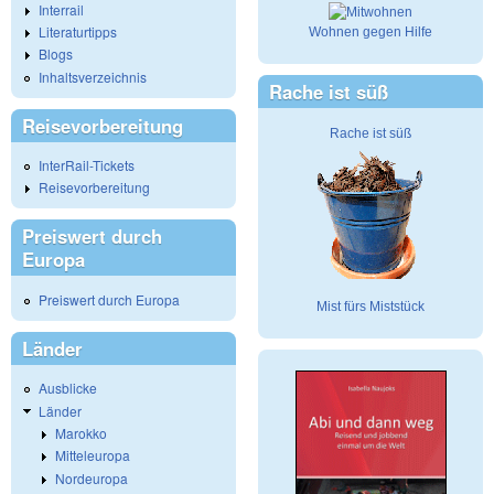
Interrail
Literaturtipps
Wohnen gegen Hilfe
Blogs
Inhaltsverzeichnis
Rache ist süß
Reisevorbereitung
Rache ist süß
InterRail-Tickets
Reisevorbereitung
Preiswert durch
Europa
Preiswert durch Europa
Mist fürs Miststück
Länder
Ausblicke
Länder
Marokko
Mitteleuropa
Nordeuropa