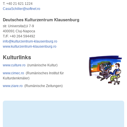
T. +40 21 621 1224
CasaSchiller@softnet.ro
Deutsches Kulturzentrum Klausenburg
str. Universita(t,ii 7-9
400091 Cluj-Napoca
T./F. +40 264 594492
info@kulturzentrum-klausenburg.ro
www.kulturzentrum-klausenburg.ro
Kulturlinks
www.culture.ro
(rumänische Kultur)
www.cimec.ro
(Rumänisches Institut für
Kulturdenkmäler)
www.ziare.ro
(Rumänische Zeitungen)