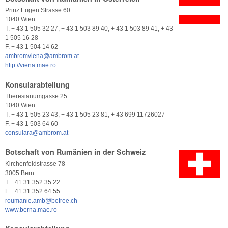
Prinz Eugen Strasse 60
1040 Wien
T. + 43 1 505 32 27, + 43 1 503 89 40, + 43 1 503 89 41, + 43
1 505 16 28
F. + 43 1 504 14 62
ambromviena@ambrom.at
http://viena.mae.ro
Konsularabteilung
Theresianumgasse 25
1040 Wien
T. + 43 1 505 23 43, + 43 1 505 23 81, + 43 699 11726027
F. + 43 1 503 64 60
consulara@ambrom.at
Botschaft von Rumänien in der Schweiz
Kirchenfeldstrasse 78
3005 Bern
T. +41 31 352 35 22
F. +41 31 352 64 55
roumanie.amb@befree.ch
www.berna.mae.ro