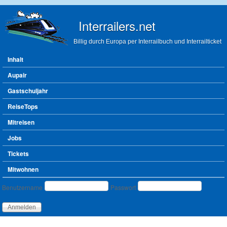
Direkt zum Inhalt
Interrailers.net
Billig durch Europa per Interrailbuch und Interrailticket
Hauptmenü
Inhalt
Aupair
Gastschuljahr
ReiseTops
Mitreisen
Jobs
Tickets
Mitwohnen
Benutzeranmeldung
Benutzername
Passwort