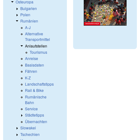
Osteuropa
Bulgarien
Polen
Rumänien
A-J
Alternative
Transportmittel
Anlaufstellen
Tourismus
Anreise
Basisdaten
Fähren
K-Z
Landschaftstipps
Rail & Bike
Rumänische
Bahn
Service
Städtetipps
Übernachten
Slowakei
Tschechien