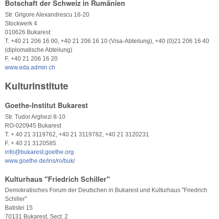
Botschaft der Schweiz in Rumänien
Str. Grigore Alexandrescu 16-20
Stockwerk 4
010626 Bukarest
T. +40 21 206 16 00, +40 21 206 16 10 (Visa-Abteilung), +40 (0)21 206 16 40
(diplomatische Abteilung)
F. +40 21 206 16 20
www.eda.admin.ch
Kulturinstitute
Goethe-Institut Bukarest
Str. Tudor Arghezi 8-10
RO-020945 Bukarest
T. + 40 21 3119762, +40 21 3119782, +40 21 3120231
F. + 40 21 3120585
info@bukarest.goethe.org
www.goethe.de/ins/ro/buk/
Kulturhaus "Friedrich Schiller"
Demokratisches Forum der Deutschen in Bukarest und Kulturhaus "Friedrich
Schiller"
Batistei 15
70131 Bukarest, Sect. 2