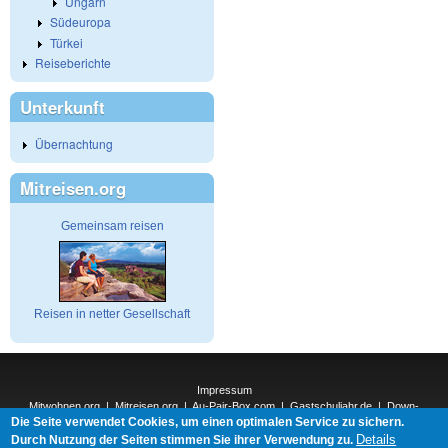
Ungarn
Südeuropa
Türkei
Reiseberichte
Unterkunft
Übernachtung
Mitreisen.org
Gemeinsam reisen
Reisen in netter Gesellschaft
Impressum
Mitwohnen.org
|
Mitreisen.org
|
Au-Pair-Box.com
|
Gastschuljahr.de
|
Down-
Die Seite verwendet Cookies, um einen optimalen Service zu sichern.
Under.org
|
Elderpair.com
|
Details
Interconnections-Verlag.de
|
Natur-und-Umwelt.org
|
ReiseTops.com
|
Durch Nutzung der Seiten stimmen Sie ihrer Verwendung zu.