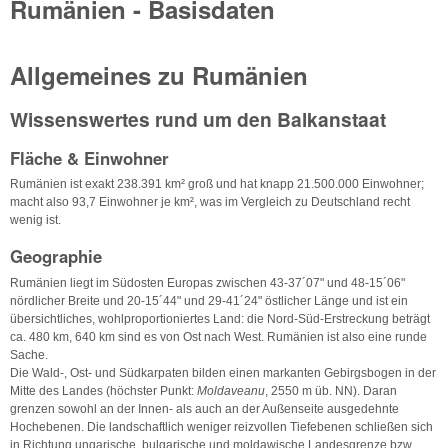
Rumänien - Basisdaten
Allgemeines zu Rumänien
Wissenswertes rund um den Balkanstaat
Fläche & Einwohner
Rumänien ist exakt 238.391 km² groß und hat knapp 21.500.000 Einwohner;
macht also 93,7 Einwohner je km², was im Vergleich zu Deutschland recht
wenig ist.
Geographie
Rumänien liegt im Südosten Europas zwischen 43-37´07" und 48-15´06"
nördlicher Breite und 20-15´44" und 29-41´24" östlicher Länge und ist ein
übersichtliches, wohlproportioniertes Land: die Nord-Süd-Erstreckung beträgt
ca. 480 km, 640 km sind es von Ost nach West. Rumänien ist also eine runde
Sache.
Die Wald-, Ost- und Südkarpaten bilden einen markanten Gebirgsbogen in der
Mitte des Landes (höchster Punkt:
Moldaveanu
, 2550 m üb. NN). Daran
grenzen sowohl an der Innen- als auch an der Außenseite ausgedehnte
Hochebenen. Die landschaftlich weniger reizvollen Tiefebenen schließen sich
in Richtung ungarische, bulgarische und moldawische Landesgrenze bzw.