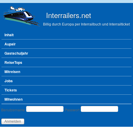
Direkt zum Inhalt
Interrailers.net
Billig durch Europa per Interrailbuch und Interrailticket
Hauptmenü
Inhalt
Aupair
Gastschuljahr
ReiseTops
Mitreisen
Jobs
Tickets
Mitwohnen
Benutzeranmeldung
Benutzername
Passwort