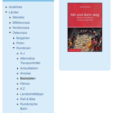
Ausblicke
Länder
Marokko
Mitteleuropa
Nordeuropa
Osteuropa
Bulgarien
Polen
Rumänien
A-J
Alternative
Transportmittel
Anlaufstellen
Anreise
Basisdaten
Fähren
K-Z
Landschaftstipps
Rail & Bike
Rumänische
Bahn