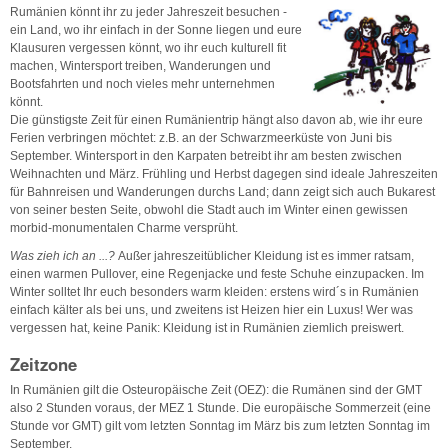
Rumänien könnt ihr zu jeder Jahreszeit besuchen -
ein Land, wo ihr einfach in der Sonne liegen und eure
Klausuren vergessen könnt, wo ihr euch kulturell fit
machen, Wintersport treiben, Wanderungen und
Bootsfahrten und noch vieles mehr unternehmen
könnt.
Die günstigste Zeit für einen Rumänientrip hängt also davon ab, wie ihr eure
Ferien verbringen möchtet: z.B. an der Schwarzmeerküste von Juni bis
September. Wintersport in den Karpaten betreibt ihr am besten zwischen
Weihnachten und März. Frühling und Herbst dagegen sind ideale Jahreszeiten
für Bahnreisen und Wanderungen durchs Land; dann zeigt sich auch Bukarest
von seiner besten Seite, obwohl die Stadt auch im Winter einen gewissen
morbid-monumentalen Charme versprüht.
Was zieh ich an ...?
Außer jahreszeitüblicher Kleidung ist es immer ratsam,
einen warmen Pullover, eine Regenjacke und feste Schuhe einzupacken. Im
Winter solltet Ihr euch besonders warm kleiden: erstens wird´s in Rumänien
einfach kälter als bei uns, und zweitens ist Heizen hier ein Luxus! Wer was
vergessen hat, keine Panik: Kleidung ist in Rumänien ziemlich preiswert.
Zeitzone
In Rumänien gilt die Osteuropäische Zeit (OEZ): die Rumänen sind der GMT
also 2 Stunden voraus, der MEZ 1 Stunde. Die europäische Sommerzeit (eine
Stunde vor GMT) gilt vom letzten Sonntag im März bis zum letzten Sonntag im
September.