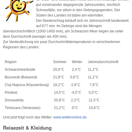
gut voneinander abgegrenzte Jahreszeiten, reichlich
Schneefälle, vor allem in den Gebirgsgegenden. Der
Süden des Landes ist dabei am wärmsten.
Der Niederschlag beläuft sich im Jahresschnitt landesweit
auf 677 mm. Im Gebirge sind die Mengen
überdurchschnittlich (1000-1400 mm), am Schwarzen Meer liegen sie unter
dem Durchschnitt (weniger als 400 mm).
Zur Verdeutlichung ein paar Durchschnittstemperaturen in verschiedenen
Regionen des Landes:
Region
Sommer
Winter
Jahresdurchschnitt
Schwarzmeerküste
20,0°C
2,4°C
11,2°C
Bucuresti (Bukarest)
21,8°C
0,6°C
11,2°C
Cluj-Napoca (Klausenburg)
18,2°C
-2,6°C
7,8°C
Predeal
14,5°C
-4,5°C
5,0°C
Donaudelta
20,8°C
2,3°C
11,5°C
Timisoara (Temeswar)
21,2°C
0°C
10,6°C
Und jetzt folgt noch das Wetter:
www.wetteronline.de
.
Reisezeit & Kleidung