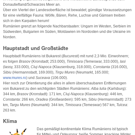
Donautiefland/Schwarzes Meer an.
Über ein Viertel der Landesoberfläche ist bewaldet; günstige Voraussetzungen
für eine vielfältige Fauna: Wölfe, Bären, Rehe, Luchse und Gämsen treiben
sich in den Karpaten herum!
Rumänien grenzt an folgende Nachbarstaaten: Ungarn im Westen, Serbien im
Südwesten, Bulgarien im Süden, Moldawien im Nordosten und die Ukraine im
Norden.
Hauptstadt und Großstädte
Hauptstadt Rumäniens ist Bukarest (
Bucuresti
) mit rund 2,3 Mio. Einwohnern;
es folgen
Brasov
(Kronstadt; 253.000),
Timisoara
(Temeswar, 333.000),
Iasi
(Iassy, 333.000),
Cluj-Napoca
(Klausenburg, 318.000),
Constanta
(316.000),
Sibiu
(Hermannstadt, 169.000),
Tirgu Mures
(Neumarkt, 165.000;
www.mures.ro
) und
Suceava
(106.000).
Hier noch zur Orientierung die alles in allem überschaubaren Entfernungen
von Bukarest zu den wichtigsten Städten Rumäniens:
Alba Iulia
(Karlsburg):
344 km,
Brasov
(Kronstadt): 171 km,
Cluj-Napoca
(Klausenburg): 446 km,
Constanta
: 266 km,
Oradea
(Großwardein): 595 km,
Sibiu
(Hermannstadt): 273
km,
Targu Mures
(Neumarkt): 344 km,
Timisoara
(Temeswar) 567 km,
Tulcea
:
263 km.
Klima
Das gemäßigt-kontinentale Klima Rumäniens ist typisch
für Mittel- und Osteuropa: heiße Sommer, knackige Winter,