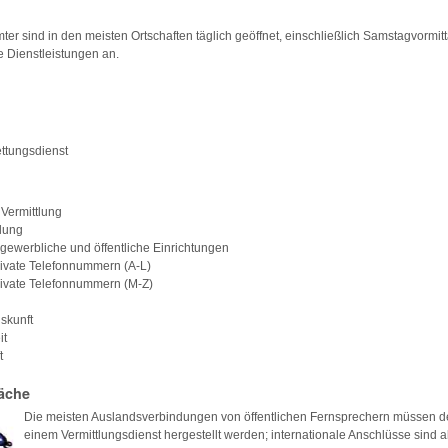
r sind in den meisten Ortschaften täglich geöffnet, einschließlich Samstagvormitt
e Dienstleistungen an.
ttungsdienst
 Vermittlung
tlung
 gewerbliche und öffentliche Einrichtungen
private Telefonnummern (A-L)
private Telefonnummern (M-Z)
skunft
it
t
äche
Die meisten Auslandsverbindungen von öffentlichen Fernsprechern müssen de
einem Vermittlungsdienst hergestellt werden; internationale Anschlüsse sind 