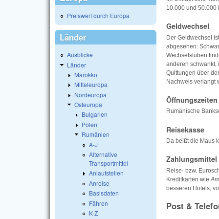
10.000 und 50.000 
Preiswert durch Europa
Geldwechsel
Länder
Der Geldwechsel ist
abgesehen: Schwarz
Ausblicke
Wechselstuben find
Länder
anderen schwankt, i
Quittungen über den
Marokko
Nachweis verlangt 
Mitteleuropa
Nordeuropa
Öffnungszeiten
Osteuropa
Rumänische Bankscha
Bulgarien
Polen
Reisekasse
Rumänien
Da beißt die Maus k
A-J
Alternative
Zahlungsmittel
Transportmittel
Reise- bzw. Eurosc
Anlaufstellen
Kreditkarten wie
Ame
Anreise
besseren Hotels, v
Basisdaten
Fähren
Post & Telefo
K-Z