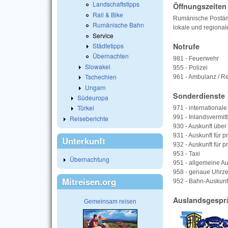
Landschaftstipps
Öffnungszeiten
Rail & Bike
Rumänische Postämte
Rumänische Bahn
lokale und regional
Service
Städtetipps
Notrufe
Übernachten
981 - Feuerwehr
Slowakei
955 - Polizei
Tschechien
961 - Ambulanz / Re
Ungarn
Sonderdienste
Südeuropa
Türkei
971 - internationale
991 - Inlandsvermit
Reiseberichte
930 - Auskunft über
931 - Auskunft für 
Unterkunft
932 - Auskunft für 
953 - Taxi
Übernachtung
951 - allgemeine Au
958 - genaue Uhrze
Mitreisen.org
952 - Bahn-Auskunf
Auslandsgespr
Gemeinsam reisen