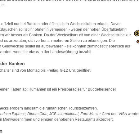
Lei.
 offiziell nur bei Banken oder öffentlichen Wechselstuben erlaubt. Davon
tauschen solltet ihr ohnehin vermeiden - wegen der hohen Überfallgefahr!
en wir besser als Banken. Da der Wechselkurs oft von einer Wechselstube zur
st es anzuraten, sich vorher an mehreren Stellen zu erkundigen. Die
 Geldwechsel solltet ihr aufbewahren - sie könnten zumindest theoretisch als
werden, wenn ihr etwas in der Landeswährung bezahlt.
 der Banken
lter sind von Montag bis Freitag, 9-12 Uhr, geöffnet.
einen Faden ab: Rumänien ist ein Preisparadies für Budgetreisende!
hecks erobern langsam die rumänischen Touristenzentren.
rican Express, Diners Club, JCB International, Euro Master Card
und
VISA
werden
on Mietwagenfirmen und einigen gehobenen Restaurants akzeptiert.
n