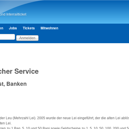
Direkt zum Inhalt
nd Interrailticket
en
Jobs
Tickets
Mitwohnen
her Service
st, Banken
er Leu (Mehrzahl Lei). 2005 wurde der neue Lei eingeführt, der die alten Lei ablös
ten Lei.
en zu 1 Ban, 5, 10 und 50 Bani sowie Geldscheine zu 1, 5, 10, 50, 100, 200 und 5