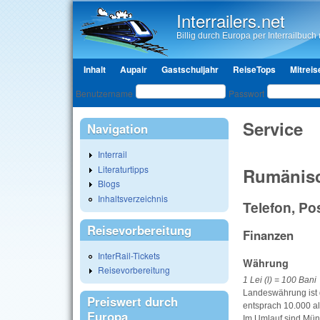
Interrailers.net
Billig durch Europa per Interrailbuch u
Hauptmenü
Inhalt
Aupair
Gastschuljahr
ReiseTops
Mitreis
Benutzeranmeldung
Benutzername
Passwort
Service
Navigation
Interrail
Literaturtipps
Rumänisc
Blogs
Inhaltsverzeichnis
Telefon, Po
Reisevorbereitung
Finanzen
InterRail-Tickets
Währung
Reisevorbereitung
1 Lei (l) = 100 Bani
Landeswährung ist d
Preiswert durch
entsprach 10.000 al
Europa
Im Umlauf sind Münz