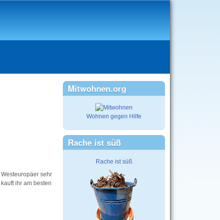
Mitwohnen.org
Wohnen gegen Hilfe
Rache ist süß
Rache ist süß
ür Westeuropäer sehr
 kauft ihr am besten