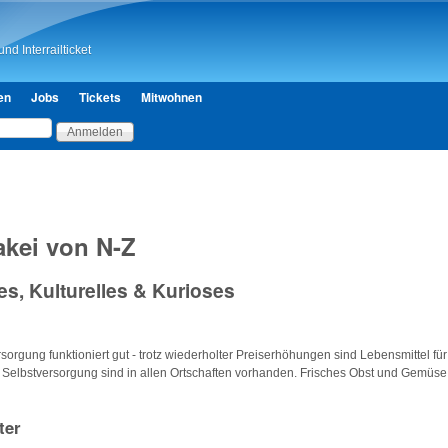
Direkt zum Inhalt
nd Interrailticket
en
Jobs
Tickets
Mitwohnen
akei von N-Z
es, Kulturelles & Kurioses
sorgung funktioniert gut - trotz wiederholter Preiserhöhungen sind Lebensmittel f
ur Selbstversorgung sind in allen Ortschaften vorhanden. Frisches Obst und Gemüse
ter