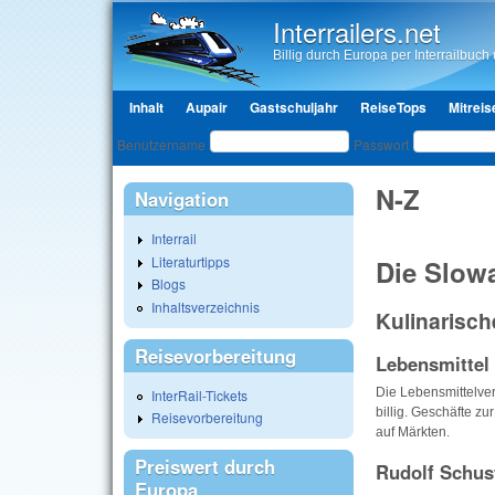
Interrailers.net
Billig durch Europa per Interrailbuch u
Hauptmenü
Inhalt
Aupair
Gastschuljahr
ReiseTops
Mitreis
Benutzeranmeldung
Benutzername
Passwort
N-Z
Navigation
Interrail
Literaturtipps
Die Slow
Blogs
Inhaltsverzeichnis
Kulinarisch
Reisevorbereitung
Lebensmittel
Die Lebensmittelver
InterRail-Tickets
billig. Geschäfte z
Reisevorbereitung
auf Märkten.
Preiswert durch
Rudolf Schus
Europa