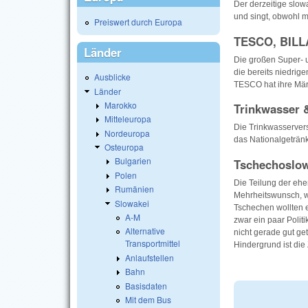
Der derzeitige slow
und singt, obwohl m
Preiswert durch Europa
TESCO, BILL
Länder
Die großen Super- 
die bereits niedrig
Ausblicke
TESCO hat ihre Märk
Länder
Marokko
Trinkwasser 
Mitteleuropa
Die Trinkwasservers
Nordeuropa
das Nationalgeträn
Osteuropa
Bulgarien
Tschechoslow
Polen
Die Teilung der eh
Rumänien
Mehrheitswunsch, w
Slowakei
Tschechen wollten e
A-M
zwar ein paar Poli
Alternative
nicht gerade gut ge
Transportmittel
Hindergrund ist die 
Anlaufstellen
Bahn
Basisdaten
Mit dem Bus