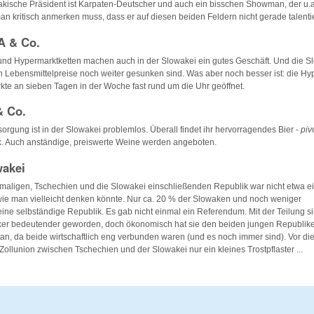
akische Präsident ist Karpaten-Deutscher und auch ein bisschen Showman, der u.a
an kritisch anmerken muss, dass er auf diesen beiden Feldern nicht gerade talentier
A & Co.
und Hypermarktketten machen auch in der Slowakei ein gutes Geschäft. Und die S
en Lebensmittelpreise noch weiter gesunken sind. Was aber noch besser ist: die Hy
te an sieben Tagen in der Woche fast rund um die Uhr geöffnet.
& Co.
orgung ist in der Slowakei problemlos. Überall findet ihr hervorragendes Bier -
pi
k. Auch anständige, preiswerte Weine werden angeboten.
akei
emaligen, Tschechien und die Slowakei einschließenden Republik war nicht etwa e
ie man vielleicht denken könnte. Nur ca. 20 % der Slowaken und noch weniger
ine selbständige Republik. Es gab nicht einmal ein Referendum. Mit der Teilung s
tiker bedeutender geworden, doch ökonomisch hat sie den beiden jungen Republik
tan, da beide wirtschaftlich eng verbunden waren (und es noch immer sind). Vor d
Zollunion zwischen Tschechien und der Slowakei nur ein kleines Trostpflaster ...