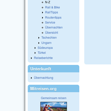
N-Z
Rail & Bike
RailTipps
Routentipps
Service
Übernachten
Übersicht
Tschechien
Ungarn
Südeuropa
Türkei
Reiseberichte
Unterkunft
Übernachtung
Mitreisen.org
Gemeinsam reisen