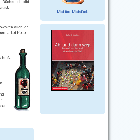
. Bücher schreibt
t ist.
Mist fürs Miststück
lowaken auch, da
permarket-Kette
vo
heißt
in
ind
en
iesem