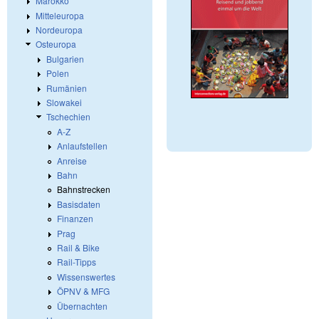
Marokko
Mitteleuropa
Nordeuropa
Osteuropa
Bulgarien
Polen
Rumänien
Slowakei
Tschechien
A-Z
Anlaufstellen
Anreise
Bahn
Bahnstrecken
Basisdaten
Finanzen
Prag
Rail & Bike
Rail-Tipps
Wissenswertes
ÖPNV & MFG
Übernachten