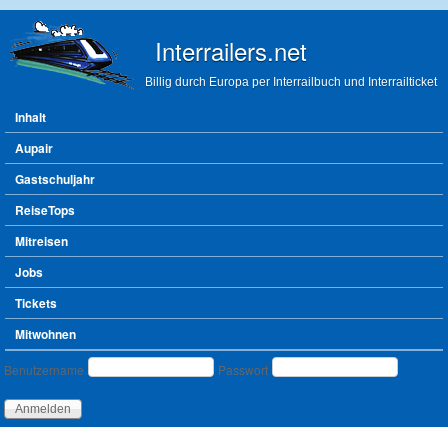
Direkt zum Inhalt
Interrailers.net
Billig durch Europa per Interrailbuch und Interrailticket
Hauptmenü
Inhalt
Aupair
Gastschuljahr
ReiseTops
Mitreisen
Jobs
Tickets
Mitwohnen
Benutzeranmeldung
Benutzername
Passwort