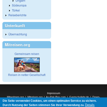
Ungarn
Südeuropa
Türkei
Reiseberichte
Unterkunft
Übernachtung
Mitreisen.org
Gemeinsam reisen
Reisen in netter Gesellschaft
Impressum
Mitwohnen.org
|
Mitreisen.org
|
Au-Pair-Box.com
|
Gastschuljahr.de
|
Down-
Die Seite verwendet Cookies, um einen optimalen Service zu sichern.
Under.org
|
Elderpair.com
|
Details
Interconnections-Verlag.de
|
Natur-und-Umwelt.org
|
ReiseTops.com
|
Durch Nutzung der Seiten stimmen Sie ihrer Verwendung zu.