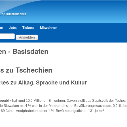
Direkt zum Inhalt
nd Interrailticket
en
Jobs
Tickets
Mitwohnen
en - Basisdaten
es zu Tschechien
es zu Alltag, Sprache und Kultur
publik hat rund 10,5 Millionen Einwohner. Davon stellt das Staatsvolk der Tschec
e Slowaken mit 4 % weit in der Minderheit sind. Bevölkerungswachstum: 0,2 %; L
69 Jahre; Analphabeten: unter 1 %. Bevölkerungsdichte: 131 je km²