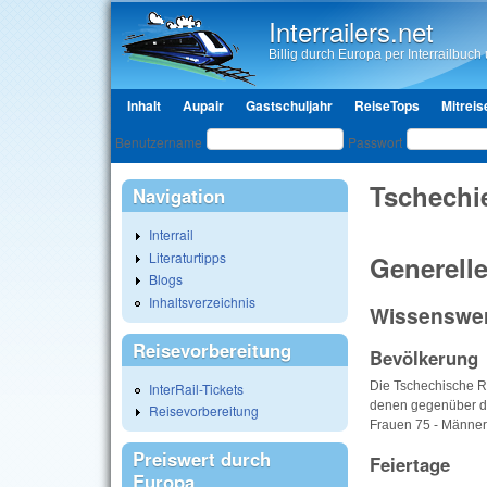
Interrailers.net
Billig durch Europa per Interrailbuch u
Hauptmenü
Inhalt
Aupair
Gastschuljahr
ReiseTops
Mitreis
Benutzeranmeldung
Benutzername
Passwort
Tschechi
Navigation
Interrail
Literaturtipps
Generell
Blogs
Inhaltsverzeichnis
Wissenswert
Reisevorbereitung
Bevölkerung
Die Tschechische Re
InterRail-Tickets
denen gegenüber di
Reisevorbereitung
Frauen 75 - Männer 
Preiswert durch
Feiertage
Europa