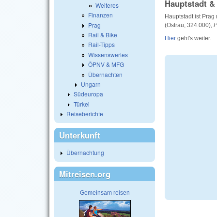
Hauptstadt &
Weiteres
Finanzen
Hauptstadt ist Prag
Prag
(Ostrau, 324.000),
P
Rail & Bike
Hier
geht's weiter.
Rail-Tipps
Wissenswertes
ÖPNV & MFG
Übernachten
Ungarn
Südeuropa
Türkei
Reiseberichte
Unterkunft
Übernachtung
Mitreisen.org
Gemeinsam reisen