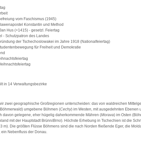
tag
beit
freiung vom Faschismus (1945)
lawenapostel Konstantin und Method
an Hus (+1415) - gesetzl. Feiertag
el - Schutzpatron des Landes
ründung der Tschechoslowakei im Jahre 1918 (Nationalfeiertag)
tudentenbewegung für Freiheit und Demokratie
end
ihnachtsfeiertag
eihnachtsfeiertag
ilt in 14 Verwaltungsbezirke
ir zwei geographische Großregionen unterscheiden: das von waldreichen Mittelge
d Böhmerwald) umgebene Böhmen (
Cechy
) im Westen, mit ausgedehnten Ebenen u
ich davon gelegene, eher hügelig daherkommende Mähren (
Morava
) im Osten (Bö
land mit der Hauptstadt Brünn/
Brno
). Höchste Erhebung in Tschechien ist die Sc
3 m). Die größten Flüsse Böhmens sind die nach Norden fließende Eger, die Molda
 ein Nebenfluss der Donau.