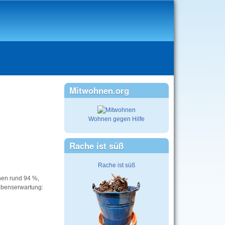
Mitwohnen.org
Wohnen gegen Hilfe
Rache ist süß
Rache ist süß
hen rund 94 %,
ebenserwartung: