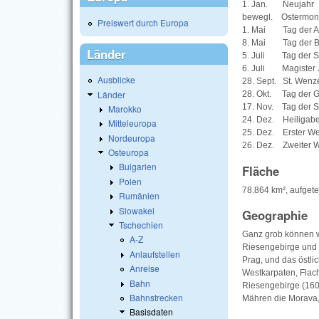
1. Jan. Neujahr
bewegl. Ostermon
Preiswert durch Europa
1. Mai Tag der Ar
8. Mai Tag der Be
Länder
5. Juli Tag der S
6. Juli Magister J
Ausblicke
28. Sept. St. Wenz
Länder
28. Okt. Tag der G
17. Nov. Tag der S
Marokko
24. Dez. Heiligab
Mitteleuropa
25. Dez. Erster We
Nordeuropa
26. Dez. Zweiter W
Osteuropa
Bulgarien
Fläche
Polen
78.864 km², aufgete
Rumänien
Slowakei
Geographie
Tschechien
Ganz grob können w
A-Z
Riesengebirge un
Anlaufstellen
Prag, und das östl
Anreise
Westkarpaten, Flach
Bahn
Riesengebirge (160
Bahnstrecken
Mähren die Morava,
Basisdaten