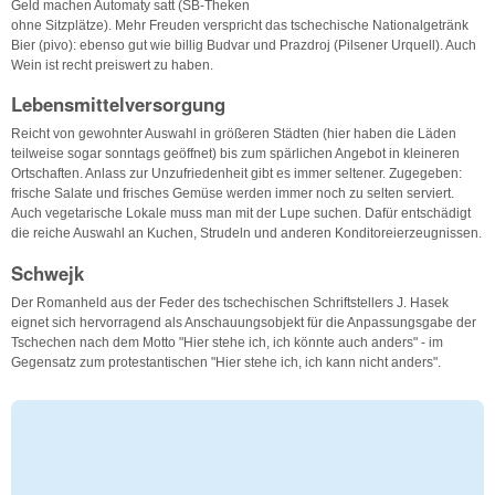
Geld machen Automaty satt (SB-Theken
ohne Sitzplätze). Mehr Freuden verspricht das tschechische Nationalgetränk
Bier (pivo): ebenso gut wie billig Budvar und Prazdroj (Pilsener Urquell). Auch
Wein ist recht preiswert zu haben.
Lebensmittelversorgung
Reicht von gewohnter Auswahl in größeren Städten (hier haben die Läden
teilweise sogar sonntags geöffnet) bis zum spärlichen Angebot in kleineren
Ortschaften. Anlass zur Unzufriedenheit gibt es immer seltener. Zugegeben:
frische Salate und frisches Gemüse werden immer noch zu selten serviert.
Auch vegetarische Lokale muss man mit der Lupe suchen. Dafür entschädigt
die reiche Auswahl an Kuchen, Strudeln und anderen Konditoreierzeugnissen.
Schwejk
Der Romanheld aus der Feder des tschechischen Schriftstellers J. Hasek
eignet sich hervorragend als Anschauungsobjekt für die Anpassungsgabe der
Tschechen nach dem Motto "Hier stehe ich, ich könnte auch anders" - im
Gegensatz zum protestantischen "Hier stehe ich, ich kann nicht anders".