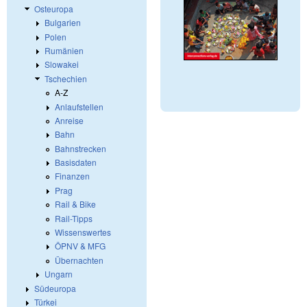
Osteuropa
Bulgarien
Polen
Rumänien
Slowakei
Tschechien
A-Z
Anlaufstellen
Anreise
Bahn
Bahnstrecken
Basisdaten
Finanzen
Prag
Rail & Bike
Rail-Tipps
Wissenswertes
ÖPNV & MFG
Übernachten
Ungarn
Südeuropa
Türkei