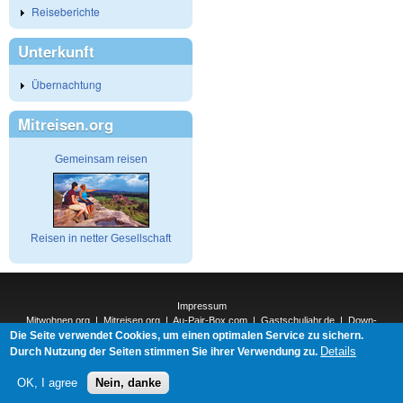
Reiseberichte
Unterkunft
Übernachtung
Mitreisen.org
Gemeinsam reisen
Reisen in netter Gesellschaft
Impressum
Mitwohnen.org
|
Mitreisen.org
|
Au-Pair-Box.com
|
Gastschuljahr.de
|
Down-
Die Seite verwendet Cookies, um einen optimalen Service zu sichern.
Under.org
|
Elderpair.com
|
Interconnections-Verlag.de
|
Natur-und-Umwelt.org
|
ReiseTops.com
|
Details
Durch Nutzung der Seiten stimmen Sie ihrer Verwendung zu.
Bewerben.com
|
Schenken.net
OK, I agree
Nein, danke