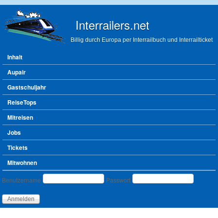
Direkt zum Inhalt
Interrailers.net
Billig durch Europa per Interrailbuch und Interrailticket
Hauptmenü
Inhalt
Aupair
Gastschuljahr
ReiseTops
Mitreisen
Jobs
Tickets
Mitwohnen
Benutzeranmeldung
Benutzername
Passwort