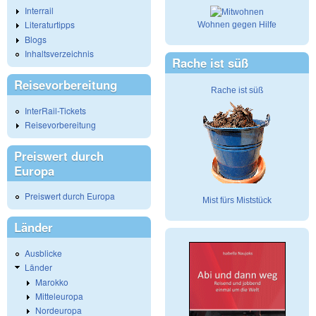
Interrail
Literaturtipps
Wohnen gegen Hilfe
Blogs
Inhaltsverzeichnis
Rache ist süß
Reisevorbereitung
Rache ist süß
InterRail-Tickets
Reisevorbereitung
Preiswert durch
Europa
Preiswert durch Europa
Mist fürs Miststück
Länder
Ausblicke
Länder
Marokko
Mitteleuropa
Nordeuropa