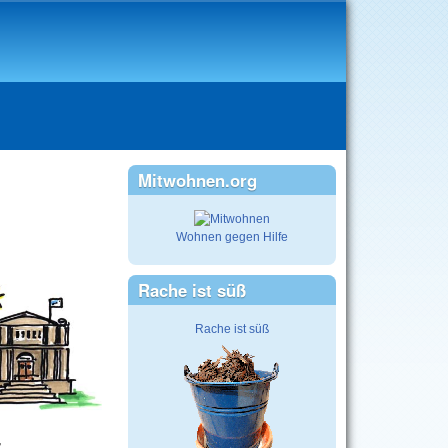
Mitwohnen.org
Wohnen gegen Hilfe
Rache ist süß
Rache ist süß
z