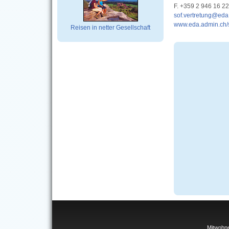
F. +359 2 946 16 22
sof.vertretung@eda
www.eda.admin.ch/s
Reisen in netter Gesellschaft
Mitwohn