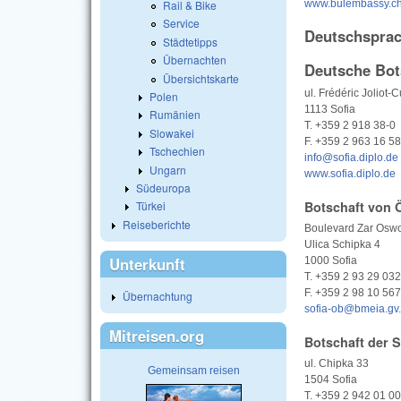
www.bulembassy.c
Rail & Bike
Service
Deutschsprac
Städtetipps
Übernachten
Deutsche Bot
Übersichtskarte
ul. Frédéric Joliot-C
Polen
1113 Sofia
Rumänien
T. +359 2 918 38-0
Slowakei
F. +359 2 963 16 58
Tschechien
info@sofia.diplo.de
Ungarn
www.sofia.diplo.de
Südeuropa
Türkei
Botschaft von Ö
Reiseberichte
Boulevard Zar Oswo
Ulica Schipka 4
Unterkunft
1000 Sofia
T. +359 2 93 29 032
F. +359 2 98 10 567
Übernachtung
sofia-ob@bmeia.gv.
Mitreisen.org
Botschaft der S
ul. Chipka 33
Gemeinsam reisen
1504 Sofia
T. +359 2 942 01 00