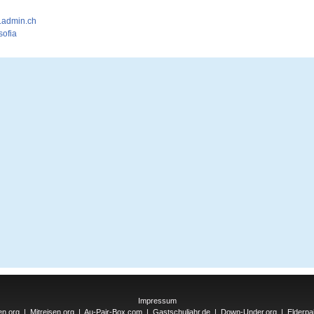
.admin.ch
ofia
Impressum
en.org
|
Mitreisen.org
|
Au-Pair-Box.com
|
Gastschuljahr.de
|
Down-Under.org
|
Elderpa