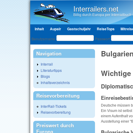
Interrailers.net
Billig durch Europa per Interrailbuch u
Hauptmenü
Inhalt
Aupair
Gastschuljahr
ReiseTops
Mitreis
Benutzeranmeldung
Benutzername
Passwort
Bulgarien
Navigation
Interrail
Literaturtipps
Wichtige
Blogs
Inhaltsverzeichnis
Diplomatis
Reisevorbereitung
Einreisebes
Deutsche müssen be
InterRail-Tickets
Ein Visum ist selbst
Reisevorbereitung
einem Aufenthalt vo
Ausstellung einer "
Preiswert durch
Europa
Bulgarische 