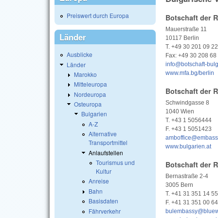
Preiswert durch Europa
Botschaft der R
Mauerstraße 11
Länder
10117 Berlin
T. +49 30 201 09 22
Ausblicke
Fax: +49 30 208 68
Länder
info@botschaft-bul
www.mfa.bg/berlin
Marokko
Mitteleuropa
Botschaft der R
Nordeuropa
Schwindgasse 8
Osteuropa
1040 Wien
Bulgarien
T. +43 1 5056444
A-Z
F. +43 1 5051423
Alternative
amboffice@embassy
Transportmittel
www.bulgarien.at
Anlaufstellen
Tourismus und
Botschaft der R
Kultur
Bernastraße 2-4
Anreise
3005 Bern
Bahn
T. +41 31 351 14 55
Basisdaten
F. +41 31 351 00 64
Fährverkehr
bulembassy@bluew