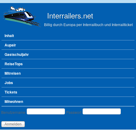
Direkt zum Inhalt
Interrailers.net
Billig durch Europa per Interrailbuch und Interrailticket
Hauptmenü
Inhalt
Aupair
Gastschuljahr
ReiseTops
Mitreisen
Jobs
Tickets
Mitwohnen
Benutzeranmeldung
Benutzername
Passwort