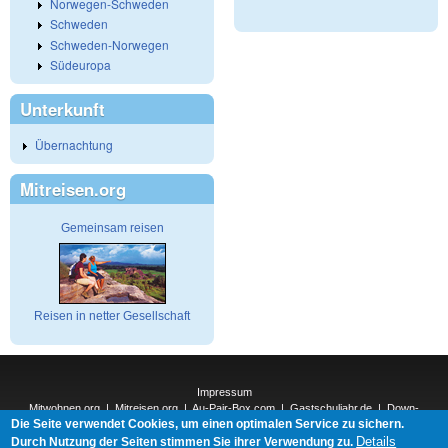
Norwegen-Schweden
Schweden
Schweden-Norwegen
Südeuropa
Unterkunft
Übernachtung
Mitreisen.org
Gemeinsam reisen
Reisen in netter Gesellschaft
Impressum
Mitwohnen.org
|
Mitreisen.org
|
Au-Pair-Box.com
|
Gastschuljahr.de
|
Down-
Die Seite verwendet Cookies, um einen optimalen Service zu sichern.
Under.org
|
Elderpair.com
|
Interconnections-Verlag.de
|
Natur-und-Umwelt.org
|
ReiseTops.com
|
Details
Durch Nutzung der Seiten stimmen Sie ihrer Verwendung zu.