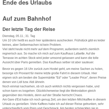
Ende des Urlaubs
Auf zum Bahnhof
Der letzte Tag der Reise
Dienstag, 05.11.; 31. Tag
Um 10 Uhr heißt es auch hier spätestens auschecken. Frühstück gibt es leider
keines, aber Selbermachen ist kein Problem.
Viel steht heute nicht mehr auf dem Programm; außerdem sieht's ziemlich
regnerisch aus. So mache ich mich auf zum Kaufhaus Lafaette. Auf die
Terrasse im achten Stock wird jeder umsonst gelassen und kann die tolle
Aussicht über Paris genießen. Das Kaufhaus selber ist aber sauteuer.
Bevor es gegen 16 Uhr zurück zum Hostel geht, um meine Sachen zu holen,
besorge ich Proviant für meine letzte große Fahrt in diesem Urlaub. Hier
eignen sich am besten die Supermärkte "Ed" oder "Leader Price", deren Preise
denen von Lidl bzw. Aldi ähneln.
Noch einmal nachsehen, ob ich auch wirklich nichts vergessen habe, und
schon kann es losgehen. Glücklicherweise liegt die Metrostation gleich
gegenüber des Hostels, denn auf der Straße herrscht Chaos.
Am Gare d'Est habe ich noch genug Zeit, um den letzten Milchkaffee in diesem
Urlaub zu genießen. Viele Kaffees habe ich auf dieser Reise getrunken, sehr
unterschiedlich vom Preis und Geschmack. Am besten schmeckten sie in