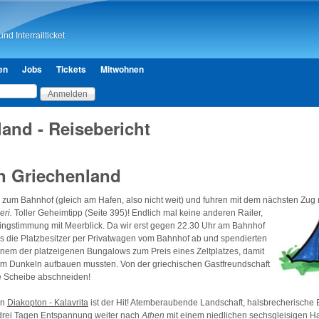
Direkt zum Inhalt
nd Interrailticket
en
Jobs
Tickets
Mitwohnen
and - Reisebericht
 in Griechenland
 zum Bahnhof (gleich am Hafen, also nicht weit) und fuhren mit dem nächsten Zug
eri
.
Toller Geheimtipp (Seite 395)!
Endlich mal keine anderen Railer,
ingstimmung mit Meerblick. Da wir erst gegen 22.30 Uhr am Bahnhof
s die Platzbesitzer per Privatwagen vom Bahnhof ab und spendierten
inem der platzeigenen Bungalows zum Preis eines Zeltplatzes, damit
t im Dunkeln aufbauen mussten. Von der griechischen Gastfreundschaft
ne Scheibe abschneiden!
hn
Diakopton - Kalavrita
ist der Hit! Atemberaubende Landschaft, halsbrecherische 
drei Tagen Entspannung weiter nach
Athen
mit einem niedlichen sechsgleisigen H