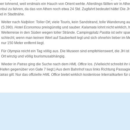
er lohnend, weil erstmals ein Hauch von Orient wehte. Allerdings fällten wir in Ath
nbul zu fahren, da das von Athen noch etwa 24 Std. Zugfahrt bedeutet hätte! Die JH 
nd in Stadtnähe.
Weiter nach
Nafplion
: Toller Ort, viele Touris, kein Sandstrand, tolle Wanderung au
(S.390).
Hotel Economou
preisgünstig und sauber.
Kalamata
lohnt nicht wirklich,
Weiterreise in den Süden wegen toller Strände. Campingplatz
Pastita
ist sehr spa
schlecht, wenn man keinen Wert auf Sauberkeit legt und sich ohnehin lieber im M
nur 150 Meter entfernt liegt.
Für
Olympia
reicht ein Tag völlig aus. Die Museen sind empfehlenswert, die JH ist r
Ort winzig und völlig tourismusabhängig.
Wieder in
Patras
ging die Suche nach dem
HML Office
los. (Vielleicht schreibt ihr
 Hafen gegenüber von Gate 7 liegt.) Aus dem Bahnhof raus links Richtung Passagi
atras
gilt: Nur das offizielle
HML Office
bietet wirklich kostenlose Interrailkarten für