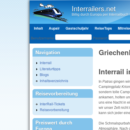
Interrailers.net
Billig durch Europa per Interrailbuch u
Hauptmenü
Inhalt
Aupair
Gastschuljahr
ReiseTops
Mitreis
Benutzeranmeldung
Benutzername
Passwort
Griechenl
Navigation
Interrail
Literaturtipps
Interrail
Blogs
Inhaltsverzeichnis
In
Patras
gingen wir
Campingplatz
Krion
Reisevorbereitung
sondern tolle Camp
ankamen, holten un
uns eine Nacht in e
InterRail-Tickets
wir unser Zelt nich
Reisevorbereitung
kann sich jeder ei
Preiswert durch
Die Schmalspurba
Europa
Atmosphäre. Nach 