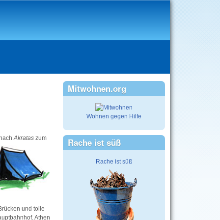
Mitwohnen.org
Wohnen gegen Hilfe
 nach
Akratas
zum
Rache ist süß
Rache ist süß
Brücken und tolle
auptbahnhof. Athen