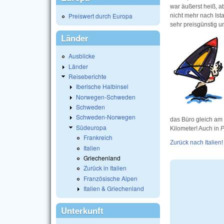
war äußerst heiß, ab
Preiswert durch Europa
nicht mehr nach Ista
sehr preisgünstig u
Länder
Ausblicke
Länder
Reiseberichte
Iberische Halbinsel
Norwegen-Schweden
Schweden
Schweden-Norwegen
das Büro gleich am
Südeuropa
Kilometer! Auch in
P
Frankreich
Zurück nach Italien!
Italien
Griechenland
Zurück in Italien
Französische Alpen
Italien & Griechenland
Unterkunft