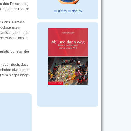
en den Entschluss,
in Athen ist spitze,
Mist fürs Miststück
f
Fort Palamidhi
 höchstens zur
rtanisch, aber nicht
eer wäscht, das ja
elativ günstig, der
 in euer Buch, dass
erhafen etwa einen
 die Schiffspassage.