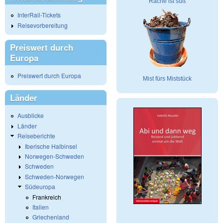
Rache ist süß
InterRail-Tickets
Reisevorbereitung
Preiswert durch
Europa
Preiswert durch Europa
Mist fürs Miststück
Länder
Ausblicke
Länder
Reiseberichte
Iberische Halbinsel
Norwegen-Schweden
Schweden
Schweden-Norwegen
Südeuropa
Frankreich
Italien
Griechenland