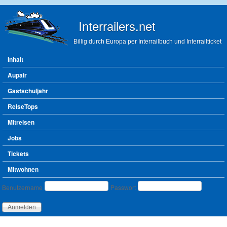
Direkt zum Inhalt
Interrailers.net
Billig durch Europa per Interrailbuch und Interrailticket
Hauptmenü
Inhalt
Aupair
Gastschuljahr
ReiseTops
Mitreisen
Jobs
Tickets
Mitwohnen
Benutzeranmeldung
Benutzername
Passwort