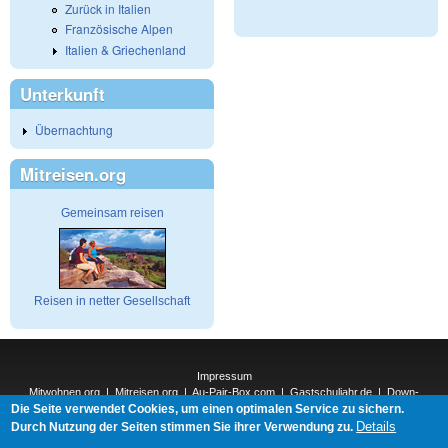
Zurück in Italien
Französische Alpen
Italien & Griechenland
Unterkunft
Übernachtung
Mitreisen.org
Gemeinsam reisen
Reisen in netter Gesellschaft
Impressum
Mitwohnen.org
|
Mitreisen.org
|
Au-Pair-Box.com
|
Gastschuljahr.de
|
Down-
Die Seite verwendet Cookies, um einen optimalen Service zu sichern.
Under.org
|
Elderpair.com
|
Interconnections-Verlag.de
|
Natur-und-Umwelt.org
|
ReiseTops.com
|
Details
Durch Nutzung der Seiten stimmen Sie ihrer Verwendung zu.
Bewerben.com
|
Schenken.net