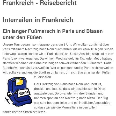
Frankreich - Reisebericht
Interrailen in Frankreich
Ein langer Fußmarsch in Paris und Blasen
unter den Füßen
Unsere Tour begann sonntagsmorgens um 8 Uhr. Wir wollten zunächst über
Paris mit einem Nachtzug nach Rom durchfahren. Als wir etwa 10 h gen Süden
unterwegs waren, kamen wir in Paris (Nord) an. Unser Anschlusszug sollte von
Paris (Lyon) weitergehen. Da wir kein Wechselgeld für Taxi oder Metro hatten,
starteten wir einen eineinhalbstündigen schweißtreibenden Fußmarsch. Paris´
Bahnhofwirrwar lässt verzweifeln. Wer es nur kann und in Paris nicht verweilen
will, sollte versuchen, die Stadt zu umfahren, um sich Blasen
unter den Füßen
zu ersparen.
Der Direktzug von Paris nach Rom war überfüllt,
dreckig, und laut, so dass wir beschlossen in Dijon
auszusteigen. Dort warteten wir drei Stunden und
nahmen spontan den Nachtzug nach Nizza. Der Zug
war sehr bequem, leise und mit friedlicher Atmosphäre,
so dass wir wie die Murmeltiere in den tollen
französischen Sitzen schliefen.